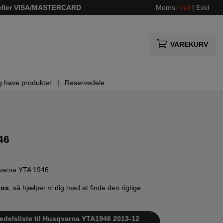
 eller VISA/MASTERCARD
Moms:
Inkl
|
Exkl
VAREKURV
g have produkter
Reservedele
46
sqvarna YTA 1946.
 os
, så hjælper vi dig med at finde den rigtige
vedelsliste til Husqvarna YTA1946 2013-12