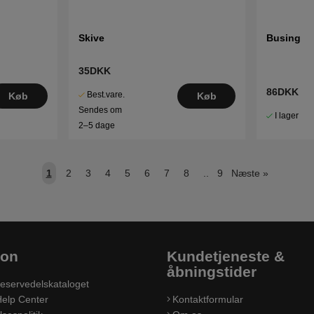
Skive
Busing
35DKK
86DKK
Best.vare.
Køb
Køb
Sendes om
I lager
2–5 dage
1
2
3
4
5
6
7
8
..
9
Næste
»
ion
Kundetjeneste &
åbningstider
eservedelskataloget
elp Center
Kontaktformular