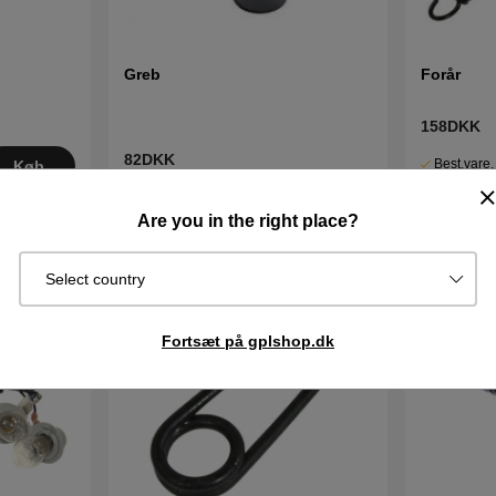
Greb
Forår
158DKK
82DKK
Best.vare.
Køb
Sendes om
I lager
Køb
2–5 dage
Are you in the right place?
Select country
Fortsæt på gplshop.dk