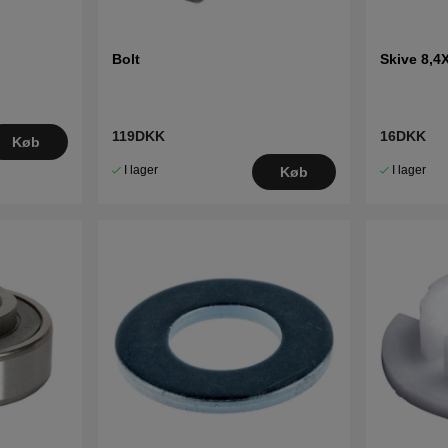
Bolt
Skive 8,4
119DKK
16DKK
Køb
I lager
I lager
Køb