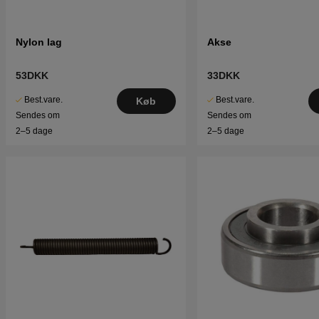
Nylon lag
Akse
53DKK
33DKK
Best.vare.
Best.vare.
Køb
Sendes om
Sendes om
2–5 dage
2–5 dage