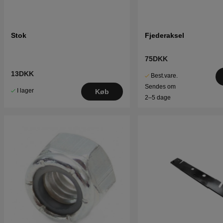
Stok
Fjederaksel
75DKK
13DKK
Best.vare.
Sendes om
I lager
Køb
2–5 dage