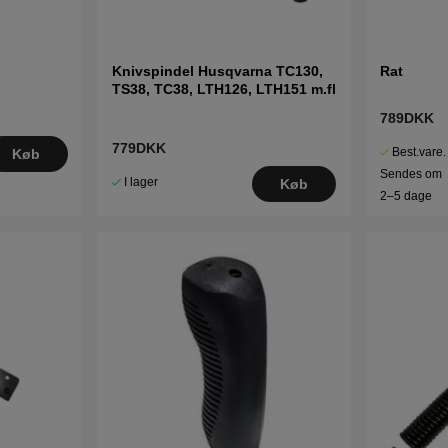
Knivspindel Husqvarna TC130,
Rat
TS38, TC38, LTH126, LTH151 m.fl
789DKK
779DKK
Best.vare.
Køb
Sendes om
I lager
Køb
2–5 dage