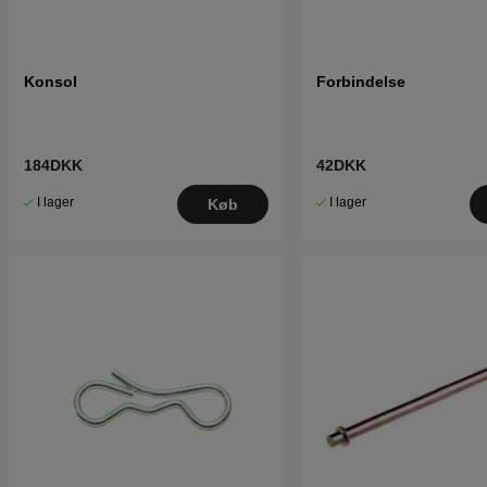
Konsol
Forbindelse
184DKK
42DKK
I lager
I lager
Køb