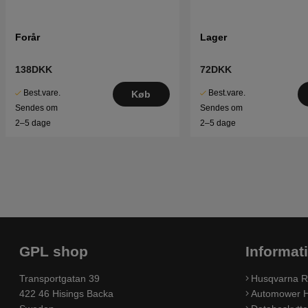
Forår
Lager
138DKK
72DKK
Best.vare.
Best.vare.
Køb
Sendes om
Sendes om
2–5 dage
2–5 dage
GPL shop
Informat
Transportgatan 39
Husqvarna R
422 46 Hisings Backa
Automower H