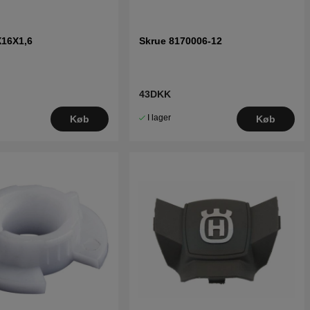
X16X1,6
Skrue 8170006-12
43DKK
I lager
Køb
Køb