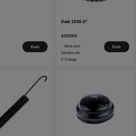
Dæk 15X6-6"
429DKK
Best.vare.
Køb
Køb
Sendes om
2–5 dage