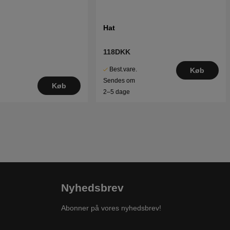
Hat
118DKK
Best.vare.
Køb
Sendes om
Køb
2–5 dage
Nyhedsbrev
Abonner på vores nyhedsbrev!