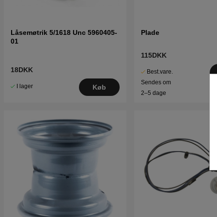
Låsemøtrik 5/1618 Unc 5960405-
Plade
01
115DKK
18DKK
Best.vare.
Sendes om
I lager
Køb
2–5 dage