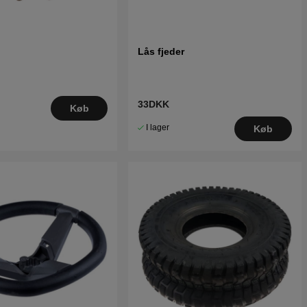
Lås fjeder
33DKK
Køb
I lager
Køb