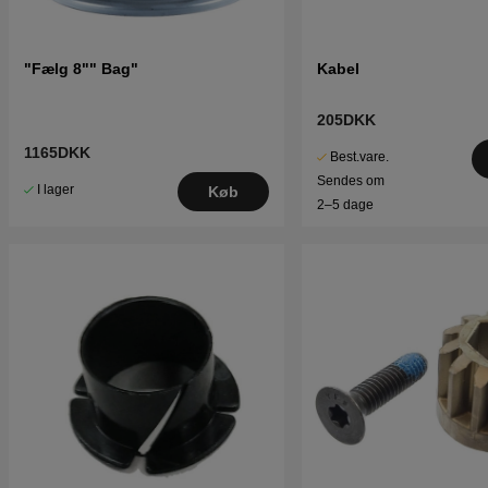
"Fælg 8"" Bag"
Kabel
205DKK
1165DKK
Best.vare.
Sendes om
I lager
Køb
2–5 dage