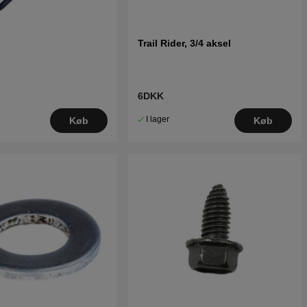
Trail Rider, 3/4 aksel
6DKK
I lager
Køb
Køb