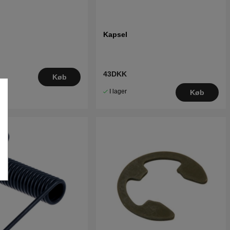
Kapsel
43DKK
Køb
I lager
Køb