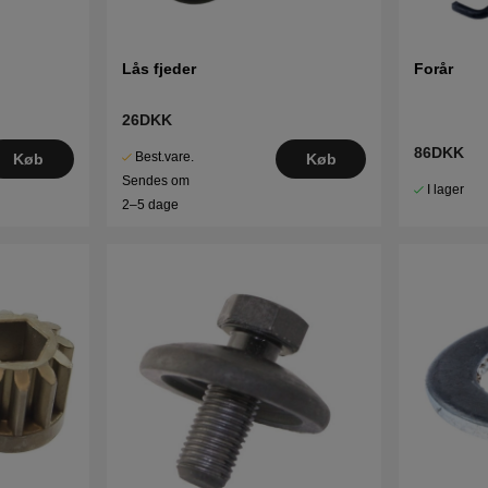
Lås fjeder
Forår
26DKK
86DKK
Best.vare.
Køb
Køb
Sendes om
I lager
2–5 dage