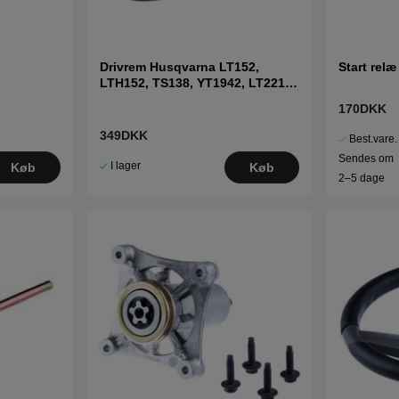
Drivrem Husqvarna LT152,
Start relæ
LTH152, TS138, YT1942, LT2216
m.fl
170DKK
349DKK
Best.vare.
Sendes om
I lager
Køb
Køb
2–5 dage