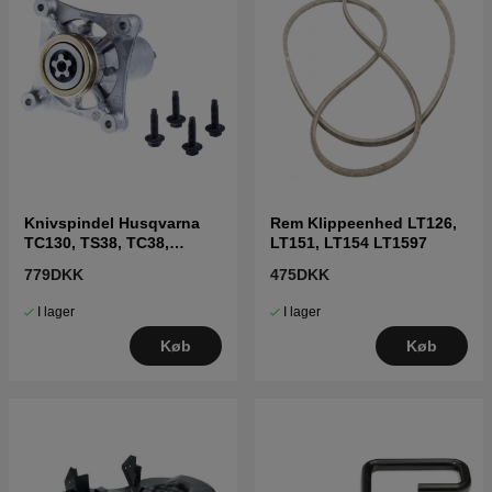
Knivspindel Husqvarna
Rem Klippeenhed LT126,
TC130, TS38, TC38,
LT151, LT154 LT1597
LTH126, LTH151 m.fl
779DKK
475DKK
I lager
I lager
Køb
Køb