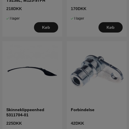
TS138L, M125-97FH
218DKK
170DKK
I lager
I lager
Køb
Køb
Skinneklippeenhed
Forbindelse
5311704-01
225DKK
42DKK