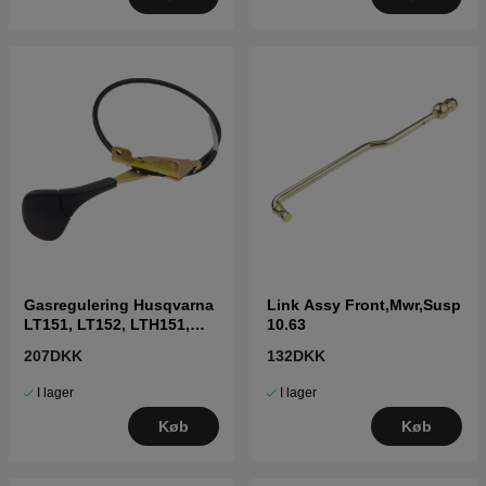
Gasregulering Husqvarna
Link Assy Front,Mwr,Susp
LT151, LT152, LTH151,
10.63
LTH152, CT151
207DKK
132DKK
I lager
I lager
Køb
Køb