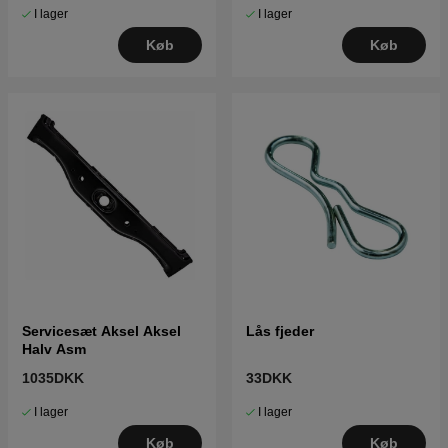
I lager
I lager
Køb
Køb
Servicesæt Aksel Aksel
Lås fjeder
Halv Asm
1035DKK
33DKK
I lager
I lager
Køb
Køb