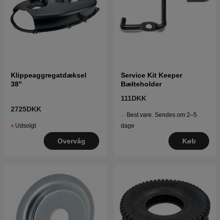
Klippeaggregatdæksel
Service Kit Keeper
38"
Bælteholder
111DKK
2725DKK
Best.vare. Sendes om 2–5
Udsolgt
dage
Overvåg
Køb