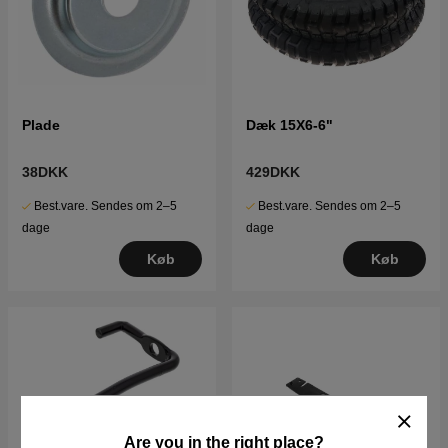
Plade
Dæk 15X6-6"
38DKK
429DKK
Best.vare. Sendes om 2–5
Best.vare. Sendes om 2–5
dage
dage
Køb
Køb
Are you in the right place?