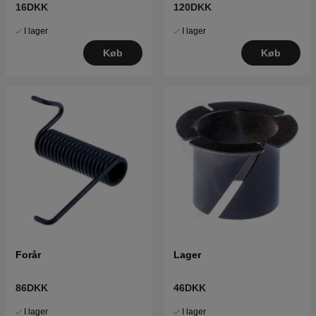
16DKK
120DKK
I lager
I lager
Køb
Køb
Forår
Lager
86DKK
46DKK
I lager
I lager