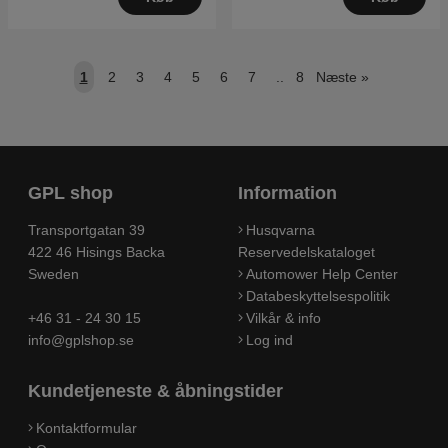
1
2
3
4
5
6
7
..
8
Næste
»
GPL shop
Information
Transportgatan 39
Husqvarna
422 46 Hisings Backa
Reservedelskataloget
Sweden
Automower Help Center
Databeskyttelsespolitik
+46 31 - 24 30 15
Vilkår & info
info@gplshop.se
Log ind
Kundetjeneste & åbningstider
Kontaktformular