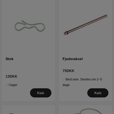
Stok
Fjederaksel
75DKK
13DKK
Best.vare. Sendes om 2–5
I lager
dage
Køb
Køb