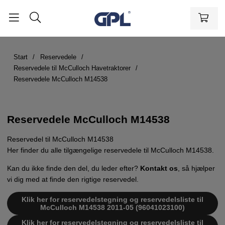
Start
Reservedele
Reservedele til McCulloch Havetraktorer
Reservedele McCulloch M14538
Reservedele McCulloch M14538
Reservedel til McCulloch M14538
Her finder du alle tilgængelige reservedele til McCulloch M14538.
Kan du ikke finde den del, du leder efter?
Kontakt os
, så hjælper
vi dig med at finde den rigtige reservedel.
Klik her for reservedelstegning og reservedelsliste til
McCulloch M14538 2011-05 (96041023100)
Klik her for reservedelstegning og reservedelsliste til