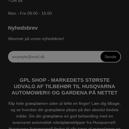
Om os
Man - Fre 09:00 - 16:00
Nyhedsbrev
Abonner på vores nyhedsbrev!
Sende
GPL SHOP - MARKEDETS STØRSTE
UDVALG AF TILBEHØR TIL HUSQVARNA
AUTOMOWER® OG GARDENA PÅ NETTET
Klip hele græsplænen uden at løfte en finger! Læn dig tilbage,
og se hvordan din græsplæne plejes på den absolut bedste
måde. Giv din græsplæne en god behandling med en
avanceret automatisk robotplæneklipper fra Husqvarna®.
Husqvarna Automower® findes til alle typer af græsplæner og