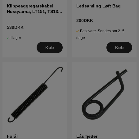
Klippeaggregatskabel
Ledsamling Løft Bag
Husqvarna, LT151, TS138,
LT2216 m.fl
200DKK
539DKK
Best.vare. Sendes om 2–5
I lager
dage
Køb
Køb
Forår
Lås fjeder