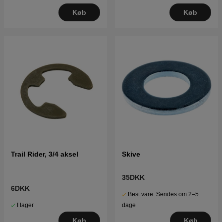
Køb
Køb
Trail Rider, 3/4 aksel
Skive
35DKK
6DKK
Best.vare. Sendes om 2–5
I lager
dage
Køb
Køb