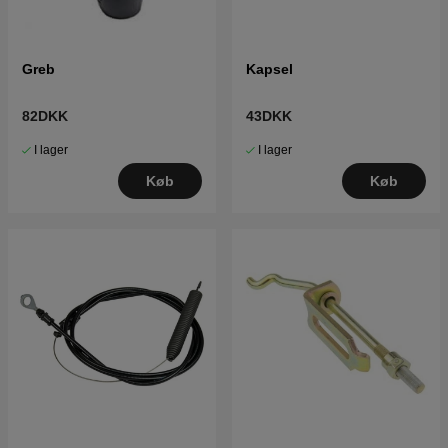
Greb
Kapsel
82DKK
43DKK
I lager
I lager
Køb
Køb