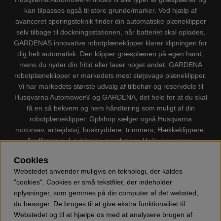
kan tilpasses også til store grunde/marker. Ved hjælp af
avanceret sporingsteknik finder din automatiske plæneklipper
selv tilbage til dockningsstationen, når batteriet skal oplades,
GARDENAS innovative robotplæneklipper klarer klipningen for
dig helt automatisk. Den klipper græsplænen på egen hand,
mens du nyder din fritid eller laver noget andet. GARDENA
robotplæneklipper er markedets mest støjsvage plæneklipper.
Vi har markedets største udvalg af tilbehør og reservdele til
Husqvarna Automower® og GARDENA, det hele for at du skal
få en så bekvem og nem håndtering som muligt af din
robotplæneklipper. Gplshop sælger også Husqvarna
motorsav, arbejdstøj, buskryddere, trimmers, Hækkeklippere,
Jordfræsere, Løvblæser, sneslynger, Højtryksrensere,
Støvsugere, Kapsave, Økser, Klippo Plæneklippere, Legetøj
Cookies
m.m.
Webstedet anvender muligvis en teknologi, der kaldes
"cookies". Cookies er små tekstfiler, der indeholder
oplysninger, som gemmes på din computer af det websted,
du besøger. De bruges til at give ekstra funktionalitet til
Webstedet og til at hjælpe os med at analysere brugen af