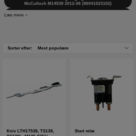
McCulloch M14538 2012-06 (96041023102)
Klik her for reservedelstegning og reservedelsliste til
McCulloch M14538 2013-06 (96041023103)
Sorter efter:
Mest populære
Kniv LTH17538, TS138,
Start relæ