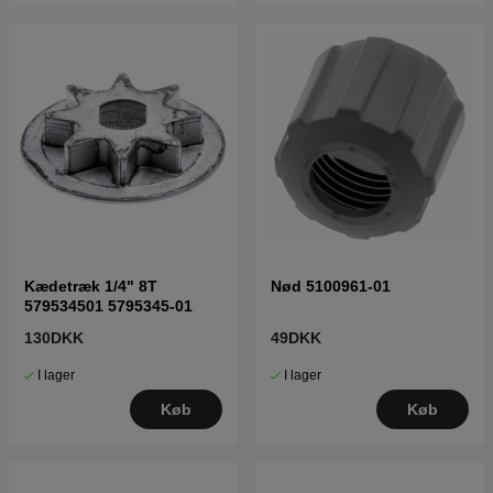
Kædetræk 1/4" 8T
Nød 5100961-01
579534501 5795345-01
130DKK
49DKK
I lager
I lager
Køb
Køb