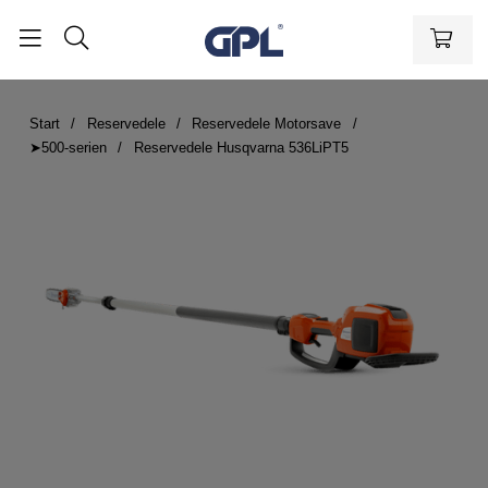
Start
Reservedele
Reservedele Motorsave
➤500-serien
Reservedele Husqvarna 536LiPT5