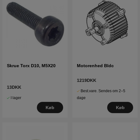
Skrue Torx D10, M5X20
Motorenhed Bldc
1219DKK
13DKK
Best.vare. Sendes om 2–5
I lager
dage
Køb
Køb