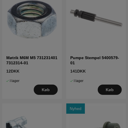
Møtrik M6M M5 731231401
Pumpe Stempel 5400579-
7312314-01
01
12DKK
141DKK
I lager
I lager
Køb
Køb
Nyhed