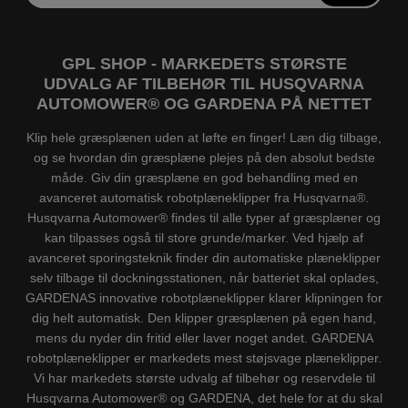
GPL SHOP - MARKEDETS STØRSTE
UDVALG AF TILBEHØR TIL HUSQVARNA
AUTOMOWER® OG GARDENA PÅ NETTET
Klip hele græsplænen uden at løfte en finger! Læn dig tilbage,
og se hvordan din græsplæne plejes på den absolut bedste
måde. Giv din græsplæne en god behandling med en
avanceret automatisk robotplæneklipper fra Husqvarna®.
Husqvarna Automower® findes til alle typer af græsplæner og
kan tilpasses også til store grunde/marker. Ved hjælp af
avanceret sporingsteknik finder din automatiske plæneklipper
selv tilbage til dockningsstationen, når batteriet skal oplades,
GARDENAS innovative robotplæneklipper klarer klipningen for
dig helt automatisk. Den klipper græsplænen på egen hand,
mens du nyder din fritid eller laver noget andet. GARDENA
robotplæneklipper er markedets mest støjsvage plæneklipper.
Vi har markedets største udvalg af tilbehør og reservdele til
Husqvarna Automower® og GARDENA, det hele for at du skal