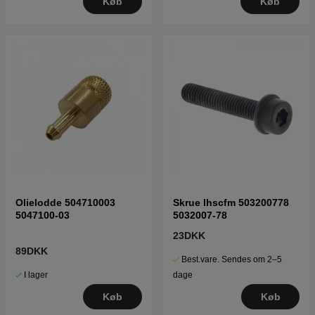
Køb
Køb
Olielodde 504710003
Skrue Ihscfm 503200778
5047100-03
5032007-78
23DKK
89DKK
Best.vare. Sendes om 2–5
I lager
dage
Køb
Køb