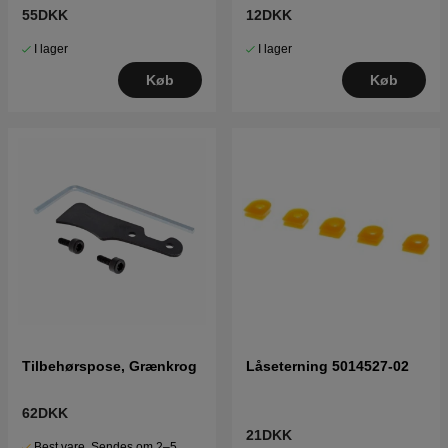
55DKK
12DKK
I lager
I lager
Køb
Køb
Tilbehørspose, Grænkrog
Låseterning 5014527-02
62DKK
21DKK
Best.vare. Sendes om 2–5