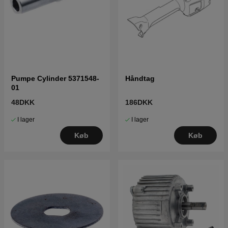
Pumpe Cylinder 5371548-
Håndtag
01
48DKK
186DKK
I lager
I lager
Køb
Køb