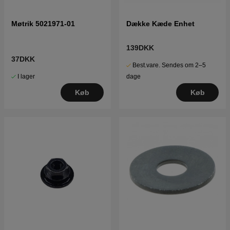
Møtrik 5021971-01
Dække Kæde Enhet
139DKK
37DKK
Best.vare. Sendes om 2–5
I lager
dage
Køb
Køb