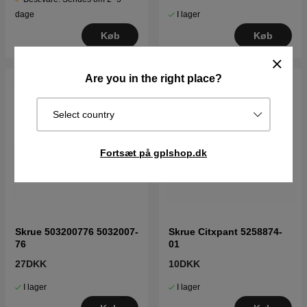
I lager
dage
Køb
Køb
Are you in the right place?
Select country
Fortsæt på gplshop.dk
Skrue 503200776 5032007-
Skrue Citxpant 5258874-
76
01
27DKK
10DKK
I lager
I lager