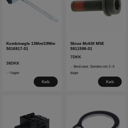
Kombinøgle 13Mm/19Mm
Skrue Mc6Sf M5E
5016917-01
5911598-01
7DKK
38DKK
Best.vare. Sendes om 2–5
I lager
dage
Køb
Køb