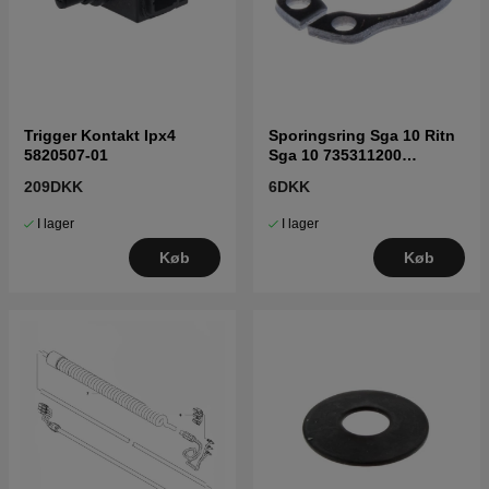
Trigger Kontakt Ipx4
Sporingsring Sga 10 Ritn
5820507-01
Sga 10 735311200
7353112-00
209DKK
6DKK
I lager
I lager
Køb
Køb