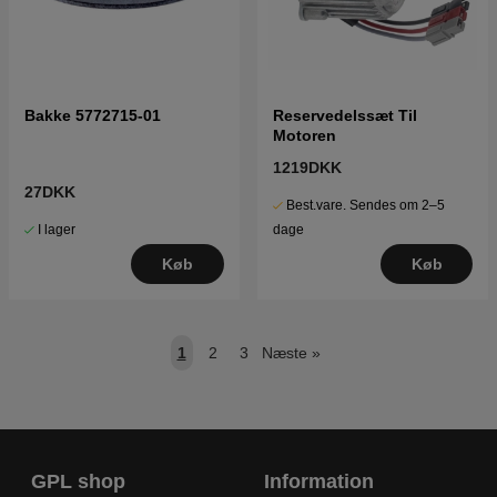
Bakke 5772715-01
Reservedelssæt Til
Motoren
1219DKK
27DKK
Best.vare. Sendes om 2–5
I lager
dage
Køb
Køb
1
2
3
Næste
»
GPL shop
Information