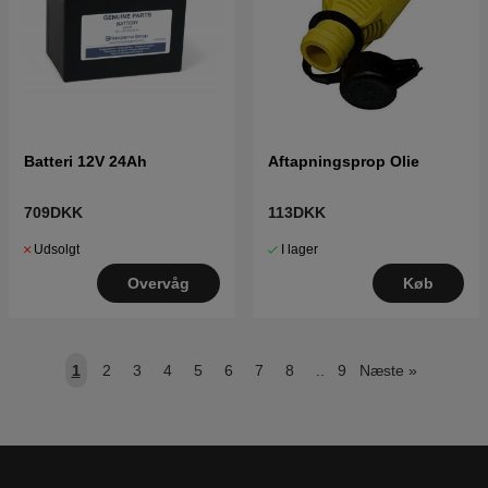
Batteri 12V 24Ah
Aftapningsprop Olie
709DKK
113DKK
Udsolgt
I lager
Overvåg
Køb
1
2
3
4
5
6
7
8
..
9
Næste
»