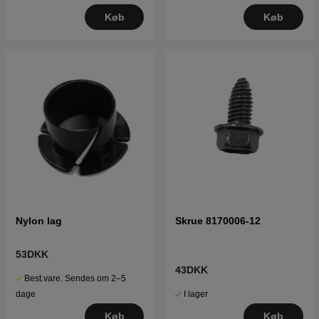
Køb
Køb
Nylon lag
Skrue 8170006-12
53DKK
43DKK
Best.vare. Sendes om 2–5
I lager
dage
Køb
Køb