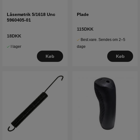
Låsemøtrik 5/1618 Unc
Plade
5960405-01
115DKK
18DKK
Best.vare. Sendes om 2–5
I lager
dage
Køb
Køb