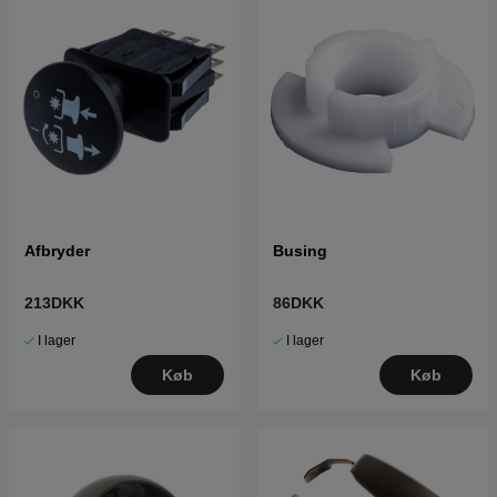
Afbryder
Busing
213DKK
86DKK
I lager
I lager
Køb
Køb