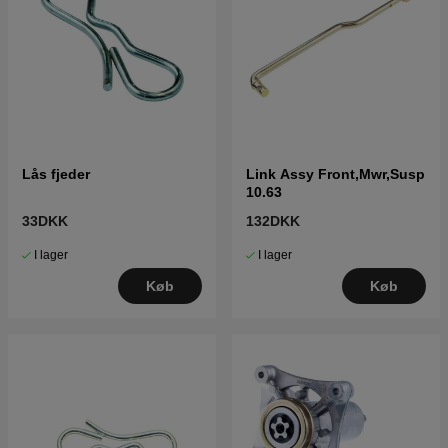
Lås fjeder
Link Assy Front,Mwr,Susp
10.63
33DKK
132DKK
I lager
I lager
Køb
Køb