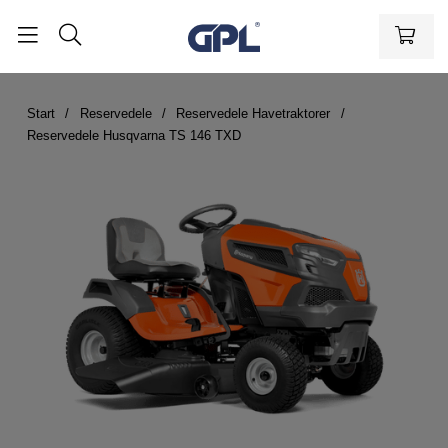
Start
Reservedele
Reservedele Havetraktorer
Reservedele Husqvarna TS 146 TXD