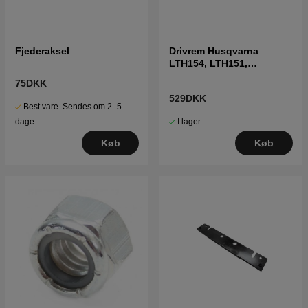
Fjederaksel
Drivrem Husqvarna
LTH154, LTH151,
Jonsered LT2218A2,
75DKK
LT2216A2
529DKK
Best.vare. Sendes om 2–5
I lager
dage
Køb
Køb