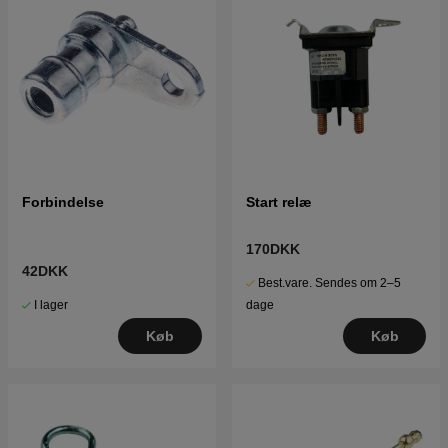
Forbindelse
Start relæ
170DKK
42DKK
Best.vare. Sendes om 2–5
I lager
dage
Køb
Køb