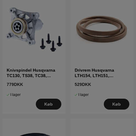
Knivspindel Husqvarna
Drivrem Husqvarna
TC130, TS38, TC38,
LTH154, LTH151,
LTH126, LTH151 m.fl
Jonsered LT2218A2,
779DKK
529DKK
LT2216A2
I lager
I lager
Køb
Køb