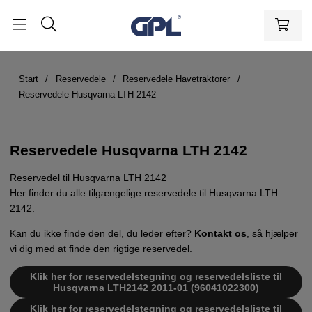
Start
Reservedele
Reservedele Havetraktorer
Reservedele Husqvarna LTH 2142
Reservedele Husqvarna LTH 2142
Reservedel til Husqvarna LTH 2142
Her finder du alle tilgængelige reservedele til Husqvarna LTH
2142.
Kan du ikke finde den del, du leder efter?
Kontakt os
, så hjælper
vi dig med at finde den rigtige reservedel.
Klik her for reservedelstegning og reservedelsliste til
Husqvarna LTH2142 2011-01 (96041022300)
Klik her for reservedelstegning og reservedelsliste til