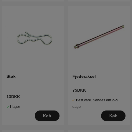
Stok
Fjederaksel
75DKK
13DKK
Best.vare. Sendes om 2–5
I lager
dage
Køb
Køb