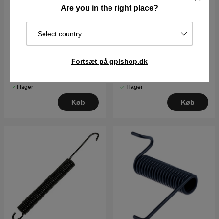
Are you in the right place?
Select country
Greb
Kapsel
Fortsæt på gplshop.dk
82DKK
43DKK
I lager
I lager
Køb
Køb