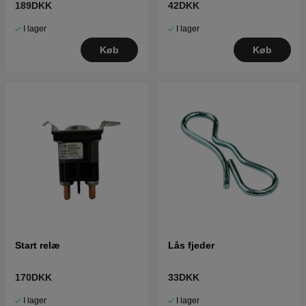
189DKK
42DKK
I lager
I lager
Køb
Køb
Start relæ
Lås fjeder
170DKK
33DKK
I lager
I lager