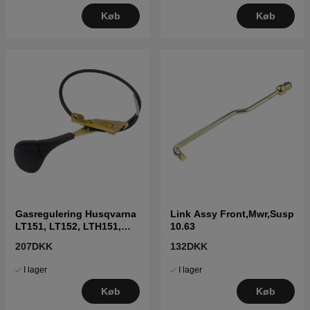
Køb
Køb
Gasregulering Husqvarna
Link Assy Front,Mwr,Susp
LT151, LT152, LTH151,
10.63
LTH152, CT151
207DKK
132DKK
I lager
I lager
Køb
Køb