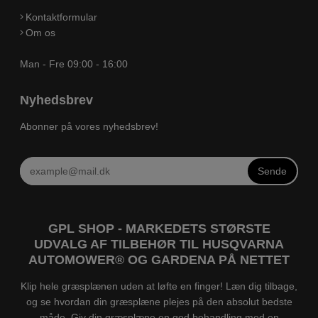
Kontaktformular
Om os
Man - Fre 09:00 - 16:00
Nyhedsbrev
Abonner på vores nyhedsbrev!
Sende
GPL SHOP - MARKEDETS STØRSTE
UDVALG AF TILBEHØR TIL HUSQVARNA
AUTOMOWER® OG GARDENA PÅ NETTET
Klip hele græsplænen uden at løfte en finger! Læn dig tilbage,
og se hvordan din græsplæne plejes på den absolut bedste
måde. Giv din græsplæne en god behandling med en