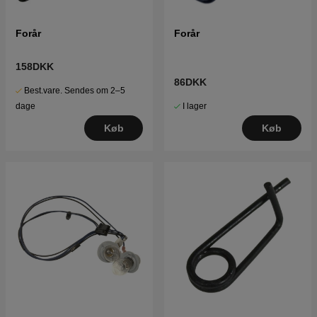
Forår
Forår
158DKK
86DKK
Best.vare. Sendes om 2–5
I lager
dage
Køb
Køb