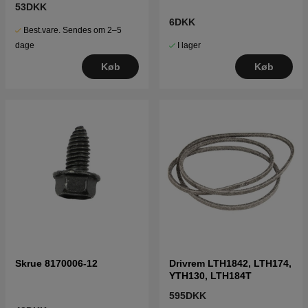
53DKK
6DKK
Best.vare. Sendes om 2–5
I lager
dage
Køb
Køb
Skrue 8170006-12
Drivrem LTH1842, LTH174,
YTH130, LTH184T
595DKK