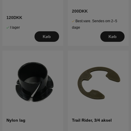
200DKK
120DKK
Best.vare. Sendes om 2–5
I lager
dage
Køb
Køb
Nylon lag
Trail Rider, 3/4 aksel