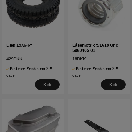
Dæk 15X6-6"
Låsemøtrik 5/1618 Unc
5960405-01
429DKK
18DKK
Best.vare. Sendes om 2–5
Best.vare. Sendes om 2–5
dage
dage
Køb
Køb