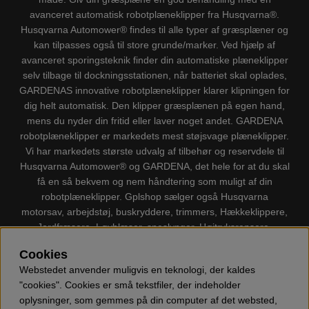
avanceret automatisk robotplæneklipper fra Husqvarna®.
Husqvarna Automower® findes til alle typer af græsplæner og
kan tilpasses også til store grunde/marker. Ved hjælp af
avanceret sporingsteknik finder din automatiske plæneklipper
selv tilbage til dockningsstationen, når batteriet skal oplades,
GARDENAS innovative robotplæneklipper klarer klipningen for
dig helt automatisk. Den klipper græsplænen på egen hand,
mens du nyder din fritid eller laver noget andet. GARDENA
robotplæneklipper er markedets mest støjsvage plæneklipper.
Vi har markedets største udvalg af tilbehør og reservdele til
Husqvarna Automower® og GARDENA, det hele for at du skal
få en så bekvem og nem håndtering som muligt af din
robotplæneklipper. Gplshop sælger også Husqvarna
motorsav, arbejdstøj, buskryddere, trimmers, Hækkeklippere,
Jordfræsere, Løvblæser, sneslynger, Højtryksrensere,
Støvsugere, Kapsave, Økser, Klippo Plæneklippere, Legetøj
Cookies
m.m.
Webstedet anvender muligvis en teknologi, der kaldes
"cookies". Cookies er små tekstfiler, der indeholder
oplysninger, som gemmes på din computer af det websted,