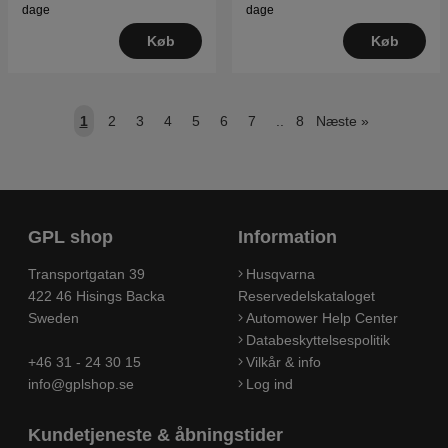
dage
dage
Køb
Køb
1
2
3
4
5
6
7
..
8
Næste
»
GPL shop
Information
Transportgatan 39
Husqvarna
422 46 Hisings Backa
Reservedelskataloget
Sweden
Automower Help Center
Databeskyttelsespolitik
+46 31 - 24 30 15
Vilkår & info
info@gplshop.se
Log ind
Kundetjeneste & åbningstider