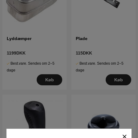
Lyddæmper
Plade
1199DKK
115DKK
Best.vare. Sendes om 2–5
Best.vare. Sendes om 2–5
dage
dage
Køb
Køb