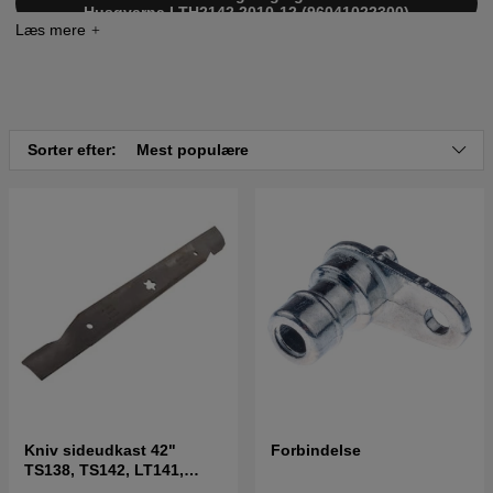
Husqvarna LTH2142 2010-12 (96041022300)
Sorter efter:
Mest populære
Kniv sideudkast 42"
Forbindelse
TS138, TS142, LT141,
LT152, LTH171 og andre