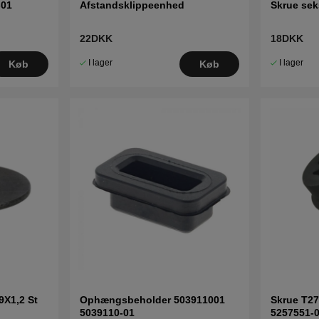
-01
Afstandsklippeenhed
Skrue sek
22DKK
18DKK
I lager
I lager
Køb
Køb
9X1,2 St
Ophængsbeholder 503911001
Skrue T2
5039110-01
5257551-