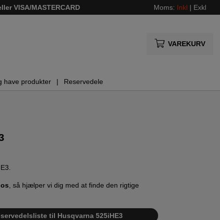
 eller VISA/MASTERCARD
Moms:
Inkl
|
Exkl
VAREKURV
g have produkter
Reservedele
3
HE3.
 os
, så hjælper vi dig med at finde den rigtige
eservedelsliste til Husqvarna 525iHE3