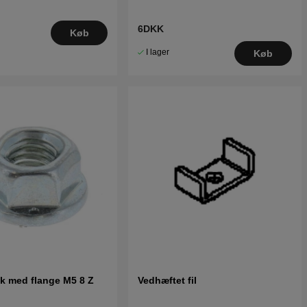
6DKK
Køb
I lager
Køb
k med flange M5 8 Z
Vedhæftet fil