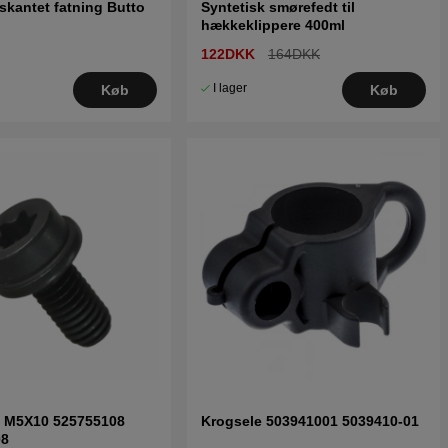
skantet fatning Butto
Syntetisk smørefedt til
hækkeklippere 400ml
122DKK
164DKK
I lager
Køb
Køb
7 M5X10 525755108
Krogsele 503941001 5039410-01
08