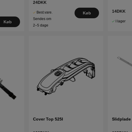
24DKK
14DKK
Best.vare.
Køb
Sendes om
I lager
Køb
2–5 dage
Cover Top 525I
Slidplade