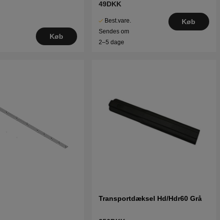
49DKK
Best.vare.
Køb
Sendes om
Køb
2–5 dage
Transportdæksel Hd/Hdr60 Grå