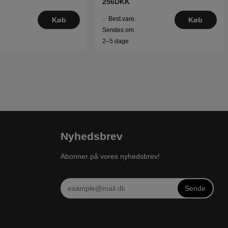
256DKK
Best.vare.
Køb
Køb
Sendes om
2–5 dage
Nyhedsbrev
Abonner på vores nyhedsbrev!
Sende