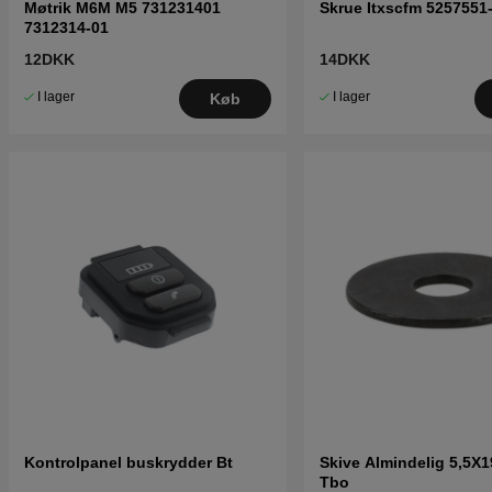
Møtrik M6M M5 731231401
Skrue Itxscfm 5257551
7312314-01
12DKK
14DKK
I lager
I lager
Køb
Kontrolpanel buskrydder Bt
Skive Almindelig 5,5X1
Tbo