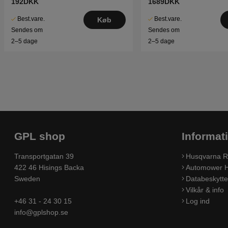
192DKK
1689DKK
Best.vare.
Best.vare.
Køb
Sendes om
Sendes om
2–5 dage
2–5 dage
GPL shop
Informat
Transportgatan 39
Husqvarna R
422 46 Hisings Backa
Automower H
Sweden
Databeskyttel
Vilkår & info
+46 31 - 24 30 15
Log ind
info@gplshop.se