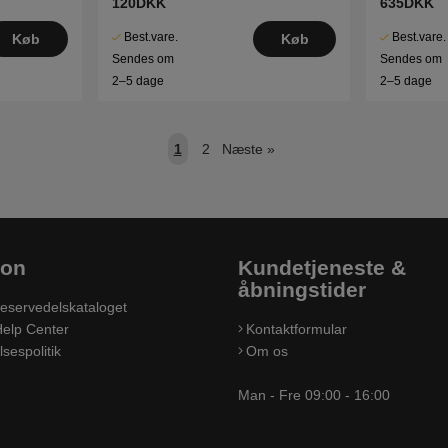
120DKK
635DKK
Best.vare.
Best.vare.
Køb
Køb
Sendes om
Sendes om
2–5 dage
2–5 dage
1
2
Næste
»
ion
Kundetjeneste &
åbningstider
eservedelskataloget
elp Center
Kontaktformular
sespolitik
Om os
Man - Fre 09:00 - 16:00