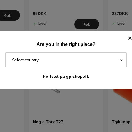
95DKK
287DKK
Køb
I lager
I lager
Køb
Are you in the right place?
Select country
Fortsæt på gplshop.dk
Nøgle Torx T27
Trykknap