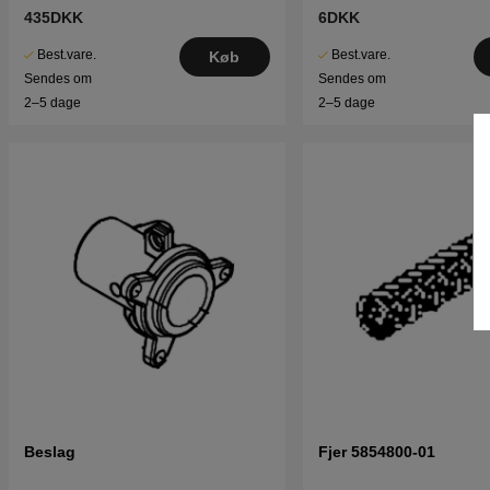
435DKK
6DKK
Best.vare.
Best.vare.
Køb
Sendes om
Sendes om
2–5 dage
2–5 dage
Beslag
Fjer 5854800-01