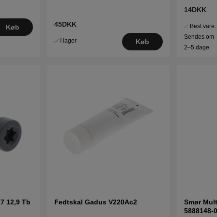
14DKK
45DKK
Best.vare.
Køb
Sendes om
I lager
Køb
2–5 dage
7 12,9 Tb
Fedtskal Gadus V220Ac2
Smør Mul
5888148-