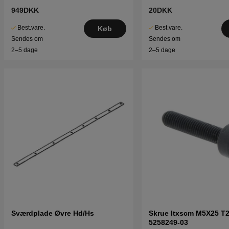
949DKK
20DKK
Best.vare.
Best.vare.
Køb
Sendes om
Sendes om
2–5 dage
2–5 dage
Sværdplade Øvre Hd/Hs
Skrue Itxscm M5X25 T2
5258249-03