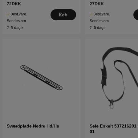
72DKK
27DKK
Best.vare.
Best.vare.
Køb
Sendes om
Sendes om
2–5 dage
2–5 dage
Sværdplade Nedre Hd/Hs
Sele Enkelt 537216201
01