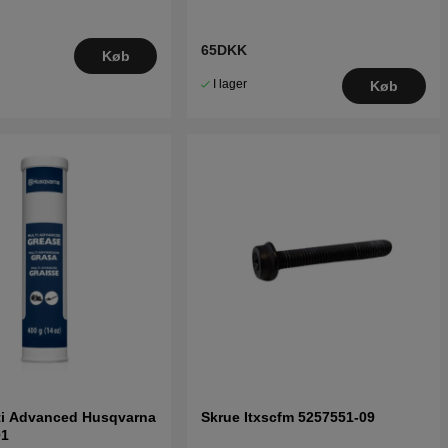
65DKK
Køb
I lager
Køb
ti Advanced Husqvarna
Skrue Itxscfm 5257551-09
01