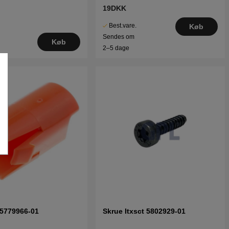
19DKK
Best.vare.
Køb
Sendes om
Køb
2–5 dage
 5779966-01
Skrue Itxsct 5802929-01