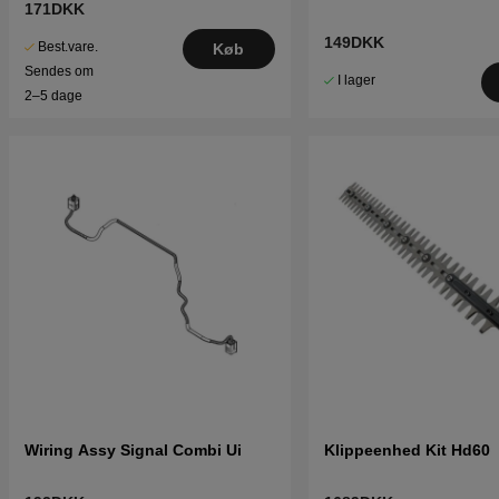
171DKK
149DKK
Best.vare.
Køb
Sendes om
I lager
2–5 dage
Wiring Assy Signal Combi Ui
Klippeenhed Kit Hd60