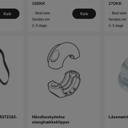
10DKK
27DKK
Best.vare.
Best.vare.
Køb
Køb
Sendes om
Sendes om
2–5 dage
2–5 dage
 5372162-
Håndbeskyttelse
Låsemøtri
stanghækkeklipper