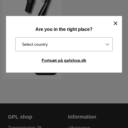
Are you in the right place?
Rengøringssæt 5949661-
01
Select country
475DKK
Fortsæt på gplshop.dk
I lager
Køb
GPL shop
Information
Transportgatan 39
Husqvarna