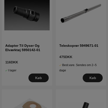
Adapter Til Dyser Og
Teleskoprør 5949671-01
Elværktøj 5950142-01
475DKK
116DKK
Best.vare. Sendes om 2–5
I lager
dage
Køb
Køb