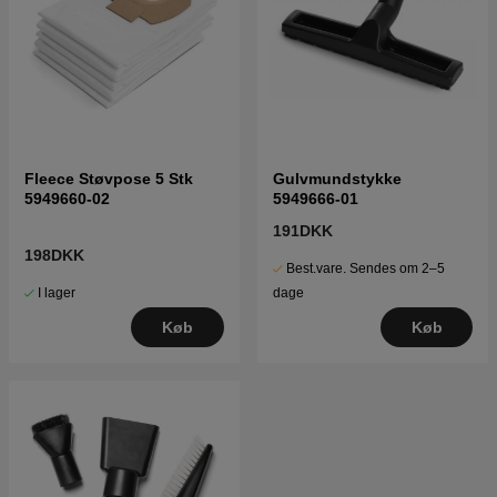
Fleece Støvpose 5 Stk
Gulvmundstykke
5949660-02
5949666-01
191DKK
198DKK
Best.vare. Sendes om 2–5
I lager
dage
Køb
Køb