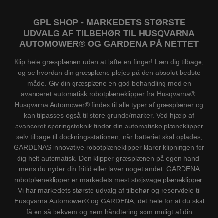
GPL SHOP - MARKEDETS STØRSTE
UDVALG AF TILBEHØR TIL HUSQVARNA
AUTOMOWER® OG GARDENA PÅ NETTET
Klip hele græsplænen uden at løfte en finger! Læn dig tilbage,
og se hvordan din græsplæne plejes på den absolut bedste
måde. Giv din græsplæne en god behandling med en
avanceret automatisk robotplæneklipper fra Husqvarna®.
Husqvarna Automower® findes til alle typer af græsplæner og
kan tilpasses også til store grunde/marker. Ved hjælp af
avanceret sporingsteknik finder din automatiske plæneklipper
selv tilbage til dockningsstationen, når batteriet skal oplades,
GARDENAS innovative robotplæneklipper klarer klipningen for
dig helt automatisk. Den klipper græsplænen på egen hand,
mens du nyder din fritid eller laver noget andet. GARDENA
robotplæneklipper er markedets mest støjsvage plæneklipper.
Vi har markedets største udvalg af tilbehør og reservdele til
Husqvarna Automower® og GARDENA, det hele for at du skal
få en så bekvem og nem håndtering som muligt af din