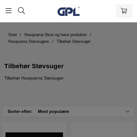
Start
Husqvarna Skov og have produkter
Husqvarna Støvsugere
Tilbehør Støvsuger
Tilbehør Støvsuger
Tilbehør Husqvarna Støvsuger
Sorter efter:
Mest populære