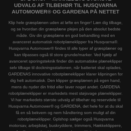
UDVALG AF TILBEHØR TIL HUSQVARNA
AUTOMOWER® OG GARDENA PÅ NETTET
Klip hele græsplænen uden at løfte en finger! Læn dig tilbage,
og se hvordan din græsplæne plejes på den absolut bedste
måde. Giv din græsplæne en god behandling med en
avanceret automatisk robotplæneklipper fra Husqvarna®.
Husqvarna Automower® findes til alle typer af græsplæner og
kan tilpasses også til store grunde/marker. Ved hjælp af
avanceret sporingsteknik finder din automatiske plæneklipper
selv tilbage til dockningsstationen, når batteriet skal oplades,
GARDENAS innovative robotplæneklipper klarer klipningen for
dig helt automatisk. Den klipper græsplænen på egen hand,
mens du nyder din fritid eller laver noget andet. GARDENA
robotplæneklipper er markedets mest støjsvage plæneklipper.
Vi har markedets største udvalg af tilbehør og reservdele til
Husqvarna Automower® og GARDENA, det hele for at du skal
få en så bekvem og nem håndtering som muligt af din
robotplæneklipper. Gplshop sælger også Husqvarna
motorsav, arbejdstøj, buskryddere, trimmers, Hækkeklippere,