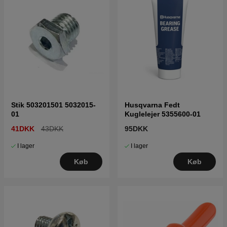
Stik 503201501 5032015-
Husqvarna Fedt
01
Kuglelejer 5355600-01
41DKK
43DKK
95DKK
I lager
I lager
Køb
Køb