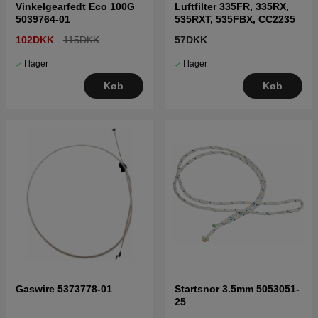
Vinkelgearfedt Eco 100G
Luftfilter 335FR, 335RX,
5039764-01
535RXT, 535FBX, CC2235
102DKK
115DKK
57DKK
I lager
I lager
Køb
Køb
Gaswire 5373778-01
Startsnor 3.5mm 5053051-
25