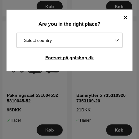
Køb
Køb
Are you in the right place?
Select country
Fortsæt på gplshop.dk
Pakningssæt 531004552
Banerytter 5 735310920
5310045-52
7353109-20
95DKK
21DKK
I lager
I lager
Køb
Køb