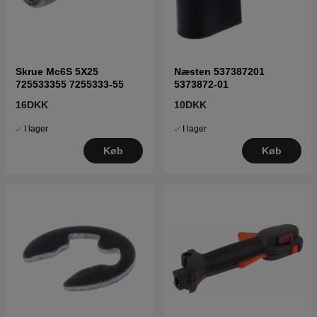
Skrue Mc6S 5X25
Næsten 537387201
725533355 7255333-55
5373872-01
16DKK
10DKK
I lager
I lager
Køb
Køb