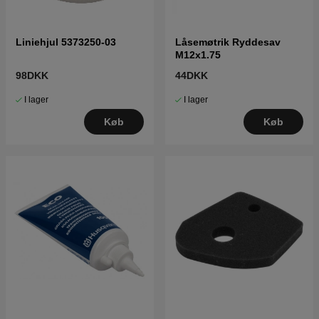
Liniehjul 5373250-03
Låsemøtrik Ryddesav
M12x1.75
98DKK
44DKK
I lager
I lager
Køb
Køb