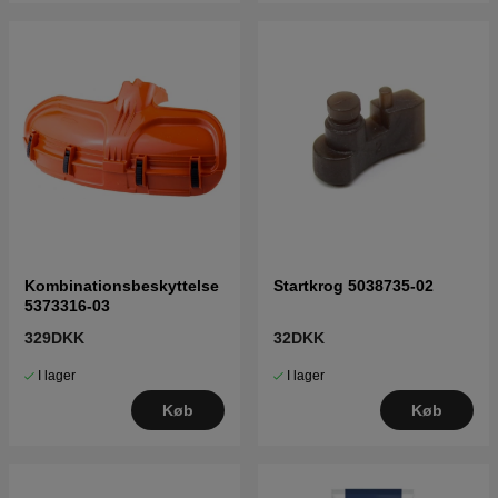
Kombinationsbeskyttelse
Startkrog 5038735-02
5373316-03
329DKK
32DKK
I lager
I lager
Køb
Køb