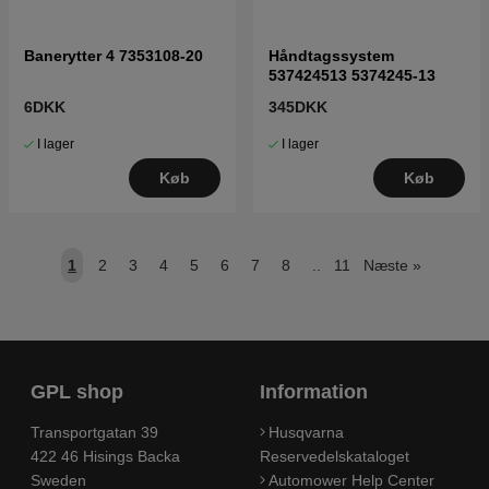
Banerytter 4 7353108-20
Håndtagssystem
537424513 5374245-13
6DKK
345DKK
I lager
I lager
Køb
Køb
1
2
3
4
5
6
7
8
..
11
Næste
»
GPL shop
Information
Transportgatan 39
Husqvarna
422 46 Hisings Backa
Reservedelskataloget
Sweden
Automower Help Center