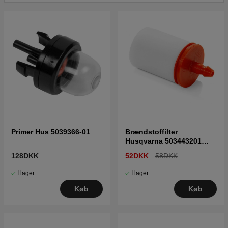
Klik her for reservedelstegning og reservedelsliste til
Husqvarna 335RX
Primer Hus 5039366-01
Brændstoffilter
Husqvarna 503443201
5034432-01
128DKK
52DKK
58DKK
I lager
I lager
Køb
Køb