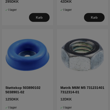
295DKK
42DKK
I lager
I lager
Køb
Køb
Støttekop 503890102
Møtrik M6M M5 731231401
5038901-02
7312314-01
125DKK
12DKK
I lager
I lager