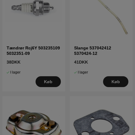
Tændrør Rcj6Y 503235109
Slange 537042412
5032351-09
5370424-12
38DKK
41DKK
I lager
I lager
Køb
Køb