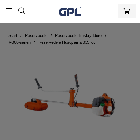
Start
Reservedele
Reservedele Buskryddere
➤300-serien
Reservedele Husqvarna 335RX