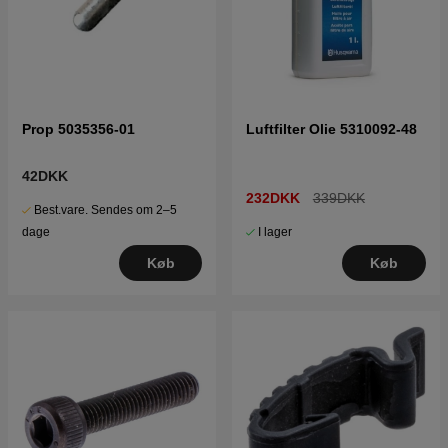
Prop 5035356-01
Luftfilter Olie 5310092-48
42DKK
232DKK
339DKK
Best.vare. Sendes om 2–5
I lager
dage
Køb
Køb