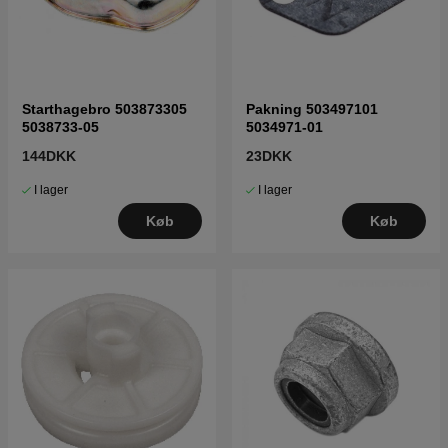
Starthagebro 503873305
Pakning 503497101
5038733-05
5034971-01
144DKK
23DKK
I lager
I lager
Køb
Køb