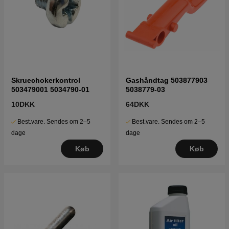
Skruechokerkontrol
Gashåndtag 503877903
503479001 5034790-01
5038779-03
10DKK
64DKK
Best.vare. Sendes om 2–5
Best.vare. Sendes om 2–5
dage
dage
Køb
Køb