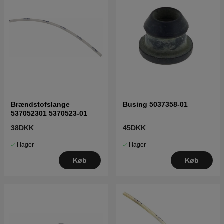
Brændstofslange
Busing 5037358-01
537052301 5370523-01
38DKK
45DKK
I lager
I lager
Køb
Køb