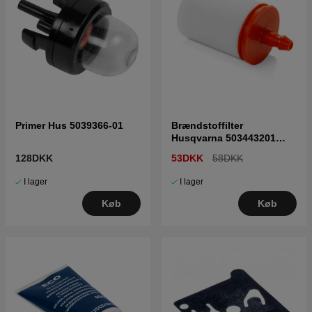
Primer Hus 5039366-01
Brændstoffilter
Husqvarna 503443201
5034432-01
128DKK
53DKK
58DKK
I lager
I lager
Køb
Køb