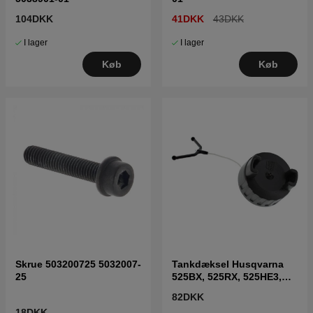
104DKK
41DKK
43DKK
I lager
I lager
Køb
Køb
Skrue 503200725 5032007-
Tankdæksel Husqvarna
25
525BX, 525RX, 525HE3,
525HE4, 525PT5S m.fl
82DKK
18DKK