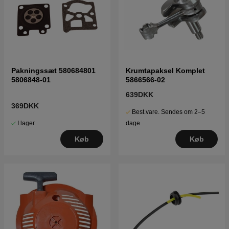
Pakningssæt 580684801
Krumtapaksel Komplet
5806848-01
5866566-02
639DKK
369DKK
Best.vare. Sendes om 2–5
I lager
dage
Køb
Køb