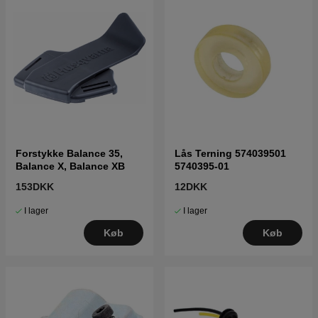
Forstykke Balance 35,
Lås Terning 574039501
Balance X, Balance XB
5740395-01
153DKK
12DKK
I lager
I lager
Køb
Køb