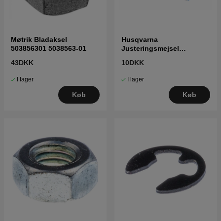
Møtrik Bladaksel
Husqvarna
503856301 5038563-01
Justeringsmejsel
karburator 5016002-03
43DKK
10DKK
I lager
I lager
Køb
Køb