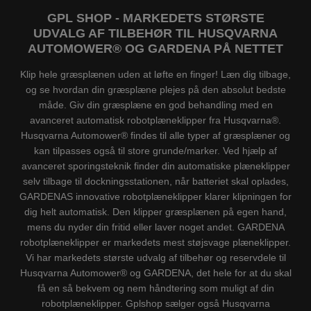
GPL SHOP - MARKEDETS STØRSTE
UDVALG AF TILBEHØR TIL HUSQVARNA
AUTOMOWER® OG GARDENA PÅ NETTET
Klip hele græsplænen uden at løfte en finger! Læn dig tilbage,
og se hvordan din græsplæne plejes på den absolut bedste
måde. Giv din græsplæne en god behandling med en
avanceret automatisk robotplæneklipper fra Husqvarna®.
Husqvarna Automower® findes til alle typer af græsplæner og
kan tilpasses også til store grunde/marker. Ved hjælp af
avanceret sporingsteknik finder din automatiske plæneklipper
selv tilbage til dockningsstationen, når batteriet skal oplades,
GARDENAS innovative robotplæneklipper klarer klipningen for
dig helt automatisk. Den klipper græsplænen på egen hand,
mens du nyder din fritid eller laver noget andet. GARDENA
robotplæneklipper er markedets mest støjsvage plæneklipper.
Vi har markedets største udvalg af tilbehør og reservdele til
Husqvarna Automower® og GARDENA, det hele for at du skal
få en så bekvem og nem håndtering som muligt af din
robotplæneklipper. Gplshop sælger også Husqvarna