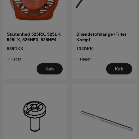
Startenhed 525RX, 525LK,
Brændstofslange+Filter
525LX, 525HE3, 525HE4
Kompl
589DKK
134DKK
I lager
I lager
Køb
Køb