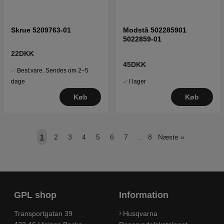
Skrue 5209763-01
Modstå 502285901
5022859-01
22DKK
45DKK
Best.vare. Sendes om 2–5
I lager
dage
Køb
Køb
1
2
3
4
5
6
7
..
8
Næste
»
GPL shop
Information
Transportgatan 39
Husqvarna