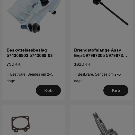
Beskyttelsesbeslag
Brændstofslange Assy
574306903 5743069-03
Evp 597967305 5979673-
05
75DKK
161DKK
Best.vare. Sendes om 2–5
Best.vare. Sendes om 2–5
dage
dage
Køb
Køb