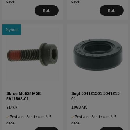
dage
dage
Køb
Køb
Nyhed
Skrue Mc6Sf M5E
Segl 504121501 5041215-
5911598-01
01
7DKK
106DKK
Best.vare. Sendes om 2–5
Best.vare. Sendes om 2–5
dage
dage