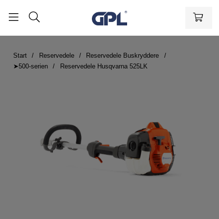
Start
Reservedele
Reservedele Buskryddere
➤500-serien
Reservedele Husqvarna 525LK