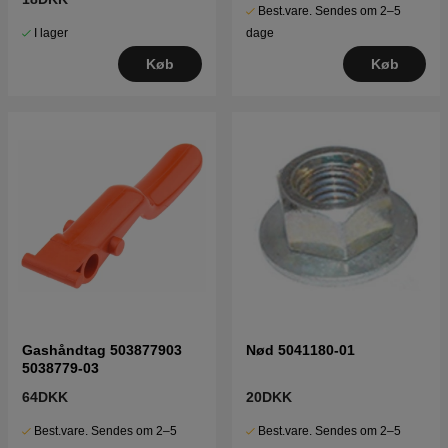
Best.vare. Sendes om 2–5
I lager
dage
Køb
Køb
Gashåndtag 503877903
Nød 5041180-01
5038779-03
64DKK
20DKK
Best.vare. Sendes om 2–5
Best.vare. Sendes om 2–5