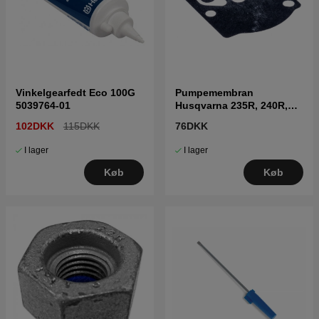
Vinkelgearfedt Eco 100G
Pumpemembran
5039764-01
Husqvarna 235R, 240R,
41, CS2040
102DKK
115DKK
76DKK
I lager
I lager
Køb
Køb