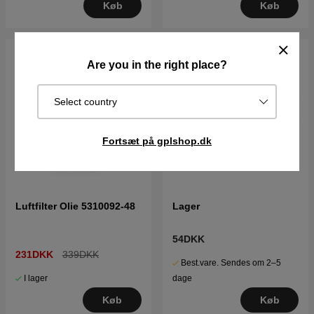
Køb
Køb
Are you in the right place?
Select country
Fortsæt på gplshop.dk
Luftfilter Olie 5310092-48
Lager
54DKK
231DKK
339DKK
Best.vare. Sendes om 2–5
I lager
dage
Køb
Køb