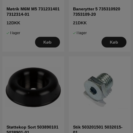
Møtrik M6M M5 731231401
Banerytter 5 735310920
7312314-01
7353109-20
12DKK
21DKK
I lager
I lager
Køb
Køb
Støttekop Sort 503890101
Stik 503201501 5032015-
5038901-01
01