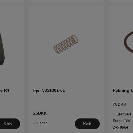
re R4
Fjer 5351301-01
Pakning k
76DKK
25DKK
Best.vare.
Sendes om
I lager
Køb
Køb
2–5 dage