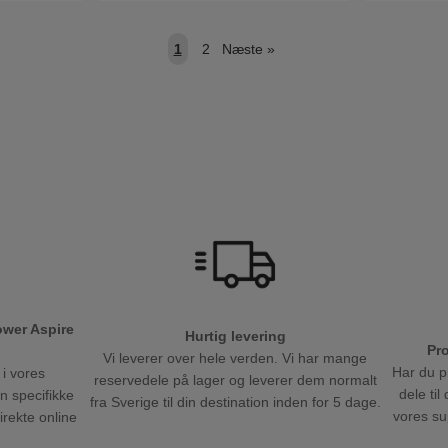
1
2
Næste
»
ower Aspire
Hurtig levering
Pr
Vi leverer over hele verden. Vi har mange
Har du p
 i vores
reservedele på lager og leverer dem normalt
dele ti
en specifikke
fra Sverige til din destination inden for 5 dage.
vores sup
direkte online