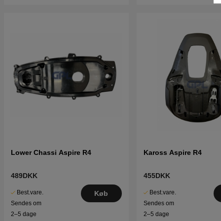
Lower Chassi Aspire R4
Kaross Aspire R4
489DKK
455DKK
Best.vare.
Best.vare.
Køb
Sendes om
Sendes om
2–5 dage
2–5 dage