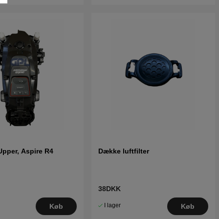
Upper, Aspire R4
Dække luftfilter
38DKK
I lager
Køb
Køb