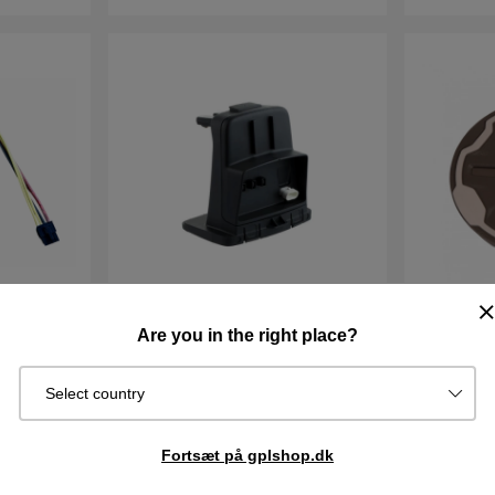
Are you in the right place?
Ladestationstårn Aspire R4
Hub Kapse
Select country
98DKK
1485DKK
Best.vare.
Køb
Fortsæt på gplshop.dk
Sendes om
I lager
Køb
2–5 dage