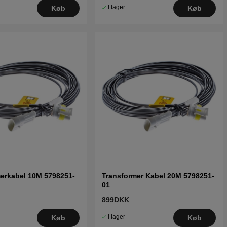
I lager
Køb
Køb
erkabel 10M 5798251-
Transformer Kabel 20M 5798251-
01
899DKK
I lager
Køb
Køb