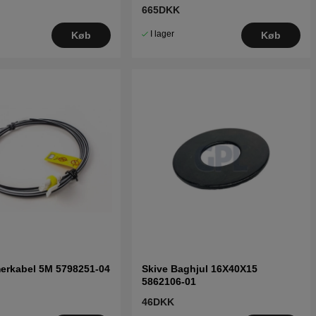
310 Mark II,315 Mark II
665DKK
I lager
Køb
Køb
erkabel 5M 5798251-04
Skive Baghjul 16X40X15
5862106-01
46DKK