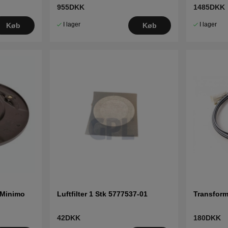
955DKK
1485DKK
I lager
I lager
Køb
Køb
 Minimo
Luftfilter 1 Stk 5777537-01
Transform
42DKK
180DKK