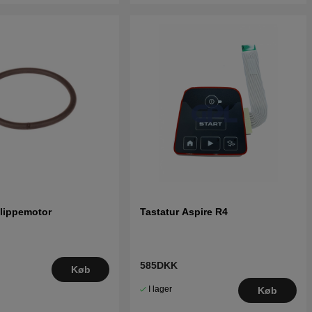
lippemotor
Tastatur Aspire R4
585DKK
Køb
I lager
Køb