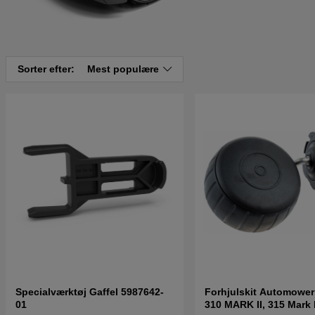
Sorter efter:
Mest populære
Specialværktøj Gaffel 5987642-
Forhjulskit Automower R4, 305
01
310 MARK II, 315 Mark I