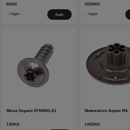
415X
8DKK
355DKK
I lager
I lager
Køb
Skrue Itxpant 5744501-01
Skæreskive Aspire R4,
14DKK
144DKK