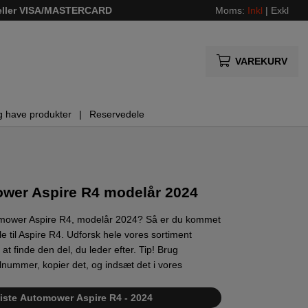
 eller VISA/MASTERCARD
Moms:
Inkl
|
Exkl
VAREKURV
g have produkter
Reservedele
wer Aspire R4 modelår 2024
tomower Aspire R4, modelår 2024? Så er du kommet
ele til Aspire R4. Udforsk hele vores sortiment
t finde den del, du leder efter. Tip! Brug
elnummer, kopier det, og indsæt det i vores
e liste Automower Aspire R4 - 2024