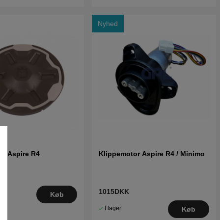
Nyhed
l Aspire R4
Klippemotor Aspire R4 / Minimo
1015DKK
Køb
I lager
Køb