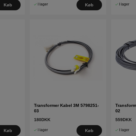
I lager
I lager
Køb
Køb
Transformer Kabel 3M 5798251-
Transform
03
02
180DKK
559DKK
I lager
I lager
Køb
Køb