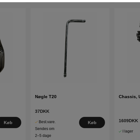
Nøgle T20
Chassis, 
37DKK
1609DKK
Best.vare.
Køb
Køb
Sendes om
I lager
2–5 dage