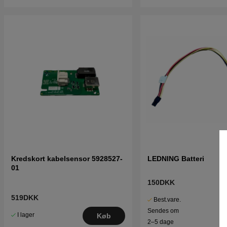
Kredskort kabelsensor 5928527-
LEDNING Batteri
01
150DKK
519DKK
Best.vare.
Sendes om
I lager
Køb
2–5 dage