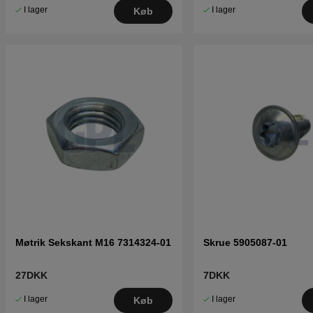
I lager
I lager
Køb
Møtrik Sekskant M16 7314324-01
Skrue 5905087-01
27DKK
7DKK
I lager
I lager
Køb