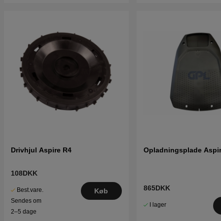
Drivhjul Aspire R4
Opladningsplade Aspi
108DKK
865DKK
Best.vare.
Køb
Sendes om
I lager
2–5 dage