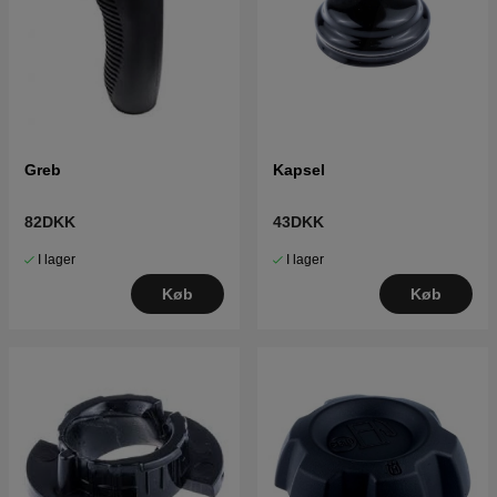
Greb
Kapsel
82DKK
43DKK
I lager
I lager
Køb
Køb