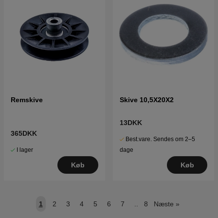
Remskive
Skive 10,5X20X2
13DKK
365DKK
Best.vare. Sendes om 2–5
I lager
dage
Køb
Køb
1
2
3
4
5
6
7
..
8
Næste
»