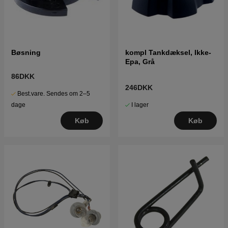
Bøsning
kompl Tankdæksel, Ikke-
Epa, Grå
86DKK
246DKK
Best.vare. Sendes om 2–5
I lager
dage
Køb
Køb