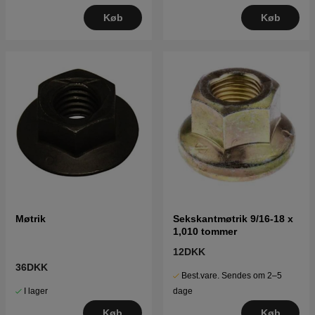
Køb
Køb
Møtrik
Sekskantmøtrik 9/16-18 x
1,010 tommer
12DKK
36DKK
Best.vare. Sendes om 2–5
I lager
dage
Køb
Køb