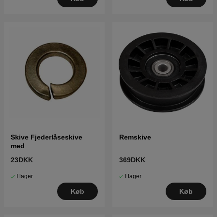
Skive Fjederlåseskive
Remskive
med
23DKK
369DKK
I lager
I lager
Køb
Køb