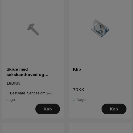
Skrue med
Klip
sekskanthoved og
gevindskæreskrue
16DKK
7DKK
Best.vare. Sendes om 2–5
I lager
dage
Køb
Køb