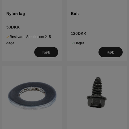
Nylon lag
Bolt
53DKK
120DKK
Best.vare. Sendes om 2–5
I lager
dage
Køb
Køb