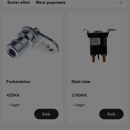
Sorter efter:
Mest populære
Forbindelse
Start relæ
42DKK
170DKK
I lager
I lager
Køb
Køb