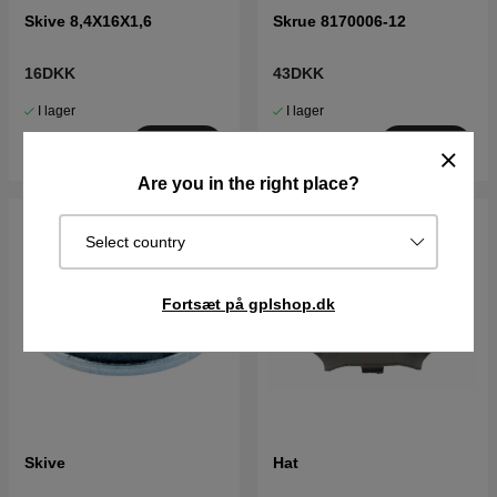
Skive 8,4X16X1,6
Skrue 8170006-12
16DKK
43DKK
I lager
I lager
Køb
Køb
Are you in the right place?
Select country
Fortsæt på gplshop.dk
Skive
Hat