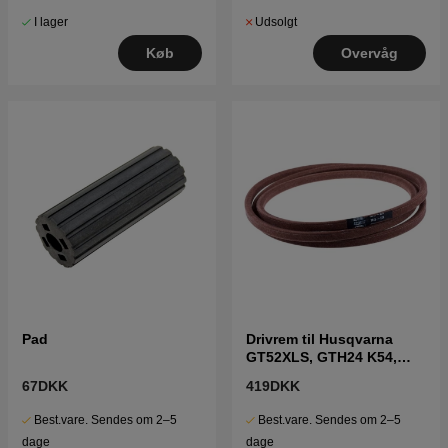
I lager
Udsolgt
Køb
Overvåg
Pad
Drivrem til Husqvarna
GT52XLS, GTH24 K54,
GTH 24 V52, GTH2752
67DKK
419DKK
Best.vare. Sendes om 2–5
Best.vare. Sendes om 2–5
dage
dage