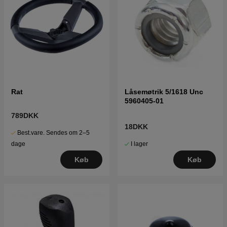
Rat
Låsemøtrik 5/1618 Unc
5960405-01
789DKK
18DKK
Best.vare. Sendes om 2–5
I lager
dage
Køb
Køb