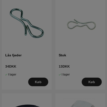
Lås fjeder
Stok
34DKK
13DKK
I lager
I lager
Køb
Køb