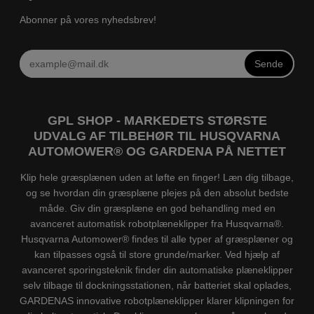
Abonner på vores nyhedsbrev!
Sende
GPL SHOP - MARKEDETS STØRSTE
UDVALG AF TILBEHØR TIL HUSQVARNA
AUTOMOWER® OG GARDENA PÅ NETTET
Klip hele græsplænen uden at løfte en finger! Læn dig tilbage,
og se hvordan din græsplæne plejes på den absolut bedste
måde. Giv din græsplæne en god behandling med en
avanceret automatisk robotplæneklipper fra Husqvarna®.
Husqvarna Automower® findes til alle typer af græsplæner og
kan tilpasses også til store grunde/marker. Ved hjælp af
avanceret sporingsteknik finder din automatiske plæneklipper
selv tilbage til dockningsstationen, når batteriet skal oplades,
GARDENAS innovative robotplæneklipper klarer klipningen for