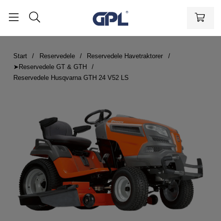
Start
Reservedele
Reservedele Havetraktorer
➤Reservedele GT & GTH
Reservedele Husqvarna GTH 24 V52 LS