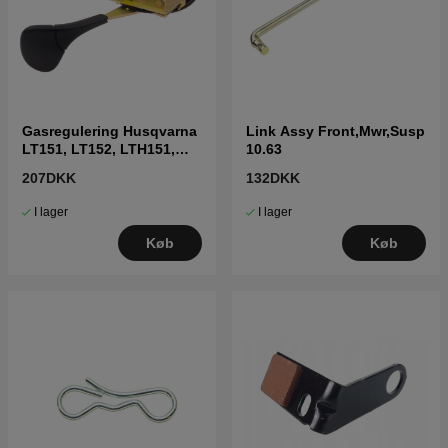
Gasregulering Husqvarna
Link Assy Front,Mwr,Susp
LT151, LT152, LTH151,
10.63
LTH152, CT151
207DKK
132DKK
I lager
I lager
Køb
Køb