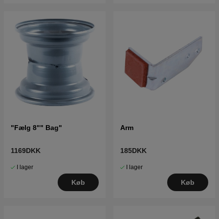
"Fælg 8"" Bag"
Arm
1169DKK
185DKK
I lager
I lager
Køb
Køb