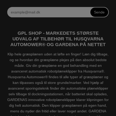
Sende
GPL SHOP - MARKEDETS STØRSTE
UDVALG AF TILBEHØR TIL HUSQVARNA
AUTOMOWER® OG GARDENA PÅ NETTET
Klip hele græsplænen uden at løfte en finger! Læn dig tilbage,
og se hvordan din græsplæne plejes på den absolut bedste
måde. Giv din græsplæne en god behandling med en
avanceret automatisk robotplæneklipper fra Husqvarna®.
Husqvarna Automower® findes til alle typer af græsplæner og
kan tilpasses også til store grunde/marker. Ved hjælp af
avanceret sporingsteknik finder din automatiske plæneklipper
selv tilbage til dockningsstationen, når batteriet skal oplades,
GARDENAS innovative robotplæneklipper klarer klipningen for
dig helt automatisk. Den klipper græsplænen på egen hand,
mens du nyder din fritid eller laver noget andet. GARDENA