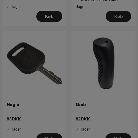
Best.vare. Sendes om 2–5
I lager
dage
Køb
Køb
Nøgle
Greb
83DKK
82DKK
I lager
I lager