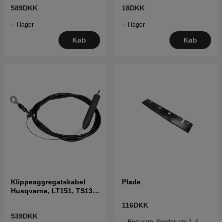
589DKK
18DKK
I lager
I lager
Køb
Køb
Klippeaggregatskabel
Plade
Husqvarna, LT151, TS138,
LT2216 m.fl
116DKK
539DKK