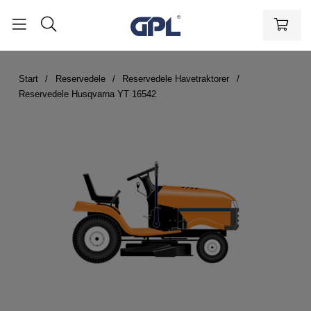
Start
Reservedele
Reservedele Havetraktorer
Reservedele Husqvarna YT 16542