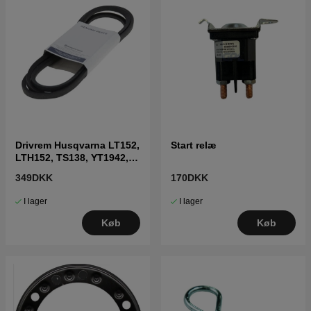
Drivrem Husqvarna LT152,
Start relæ
LTH152, TS138, YT1942,
LT2216 m.fl
349DKK
170DKK
I lager
I lager
Køb
Køb