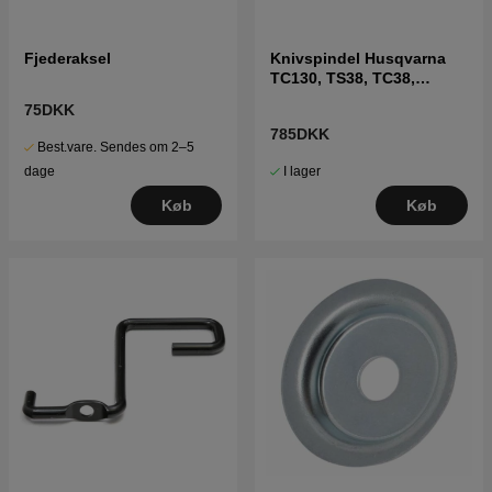
Fjederaksel
Knivspindel Husqvarna
TC130, TS38, TC38,
LTH126, LTH151 m.fl
75DKK
785DKK
Best.vare. Sendes om 2–5
I lager
dage
Køb
Køb