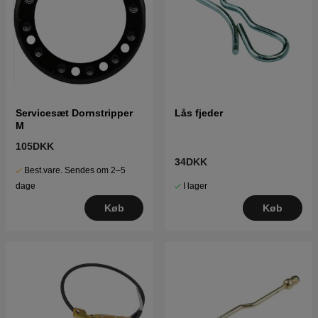
Servicesæt Dornstripper
Lås fjeder
M
105DKK
34DKK
Best.vare. Sendes om 2–5
I lager
dage
Køb
Køb