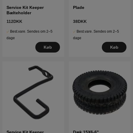
Service Kit Keeper
Plade
Bælteholder
112DKK
38DKK
Best.vare. Sendes om 2–5
Best.vare. Sendes om 2–5
dage
dage
Køb
Køb
Service Kit Keeper
Dæk 15X6-6"