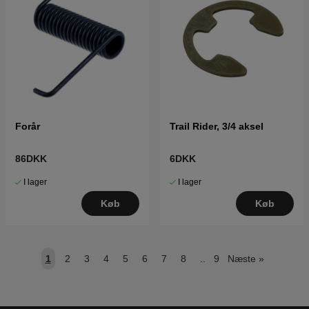
Forår
Trail Rider, 3/4 aksel
86DKK
6DKK
I lager
I lager
Køb
Køb
1
2
3
4
5
6
7
8
..
9
Næste
»