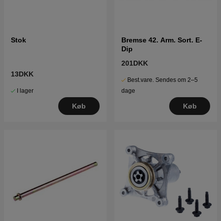
Stok
Bremse 42. Arm. Sort. E-
Dip
201DKK
13DKK
Best.vare. Sendes om 2–5
I lager
dage
Køb
Køb