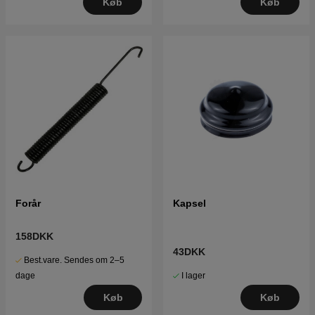
Køb
Køb
Forår
Kapsel
158DKK
43DKK
Best.vare. Sendes om 2–5
I lager
dage
Køb
Køb