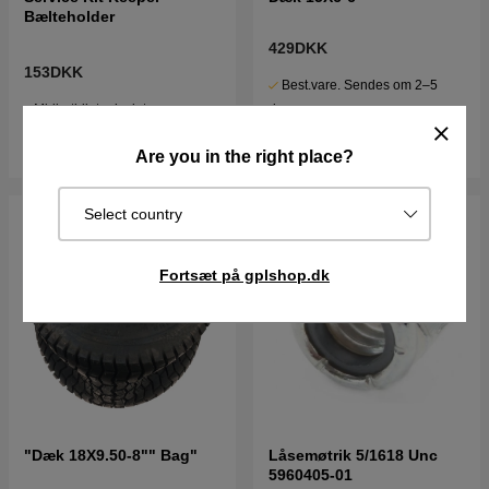
Bælteholder
429DKK
153DKK
Best.vare. Sendes om 2–5
Midlertidigt udsolgt
dage
Køb
Køb
Are you in the right place?
Select country
Fortsæt på gplshop.dk
"Dæk 18X9.50-8"" Bag"
Låsemøtrik 5/1618 Unc
5960405-01