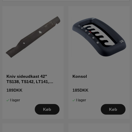
Kniv sideudkast 42"
Konsol
TS138, TS142, LT141,
LT152, LTH171 og andre
189DKK
185DKK
I lager
I lager
Køb
Køb