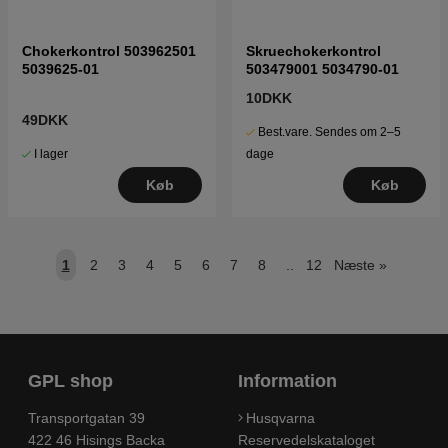
Chokerkontrol 503962501
Skruechokerkontrol
5039625-01
503479001 5034790-01
10DKK
49DKK
Best.vare. Sendes om 2–5
I lager
dage
Køb
Køb
1
2
3
4
5
6
7
8
..
12
Næste
»
GPL shop
Information
Transportgatan 39
Husqvarna
422 46 Hisings Backa
Reservedelskataloget