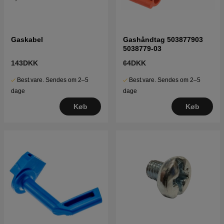
Gaskabel
Gashåndtag 503877903
5038779-03
143DKK
64DKK
Best.vare. Sendes om 2–5
Best.vare. Sendes om 2–5
dage
dage
Køb
Køb