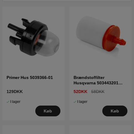
Klik her for reservedelstegning og reservedelsliste til
Husqvarna 325LDX 20080900001-Current
Primer Hus 5039366-01
Brændstoffilter
Husqvarna 503443201
5034432-01
129DKK
52DKK
58DKK
I lager
I lager
Køb
Køb