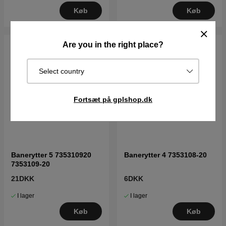
Køb
Køb
Are you in the right place?
Select country
Fortsæt på gplshop.dk
Banerytter 5 735310920
Banerytter 4 7353108-20
7353109-20
21DKK
6DKK
I lager
I lager
Køb
Køb