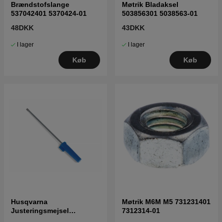
Brændstofslange
Møtrik Bladaksel
537042401 5370424-01
503856301 5038563-01
48DKK
43DKK
I lager
I lager
Køb
Køb
Husqvarna
Møtrik M6M M5 731231401
Justeringsmejsel
7312314-01
karburator 5016002-03