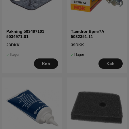
Pakning 503497101
Tændrør Bpmr7A
5034971-01
5032351-11
23DKK
39DKK
I lager
I lager
Køb
Køb