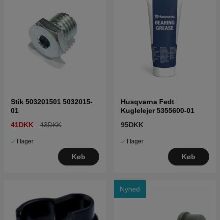
Stik 503201501 5032015-
Husqvarna Fedt
01
Kuglelejer 5355600-01
41DKK
43DKK
95DKK
I lager
I lager
Køb
Køb
Nyhed