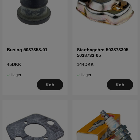
Busing 5037358-01
Starthagebro 503873305
5038733-05
45DKK
144DKK
I lager
I lager
Køb
Køb