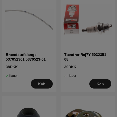
Brændstofslange
Tændrør Rcj7Y 5032351-
537052301 5370523-01
08
38DKK
39DKK
I lager
I lager
Køb
Køb