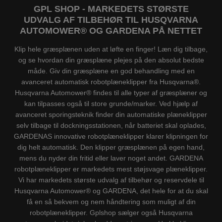
GPL SHOP - MARKEDETS STØRSTE
UDVALG AF TILBEHØR TIL HUSQVARNA
AUTOMOWER® OG GARDENA PÅ NETTET
Klip hele græsplænen uden at løfte en finger! Læn dig tilbage,
og se hvordan din græsplæne plejes på den absolut bedste
måde. Giv din græsplæne en god behandling med en
avanceret automatisk robotplæneklipper fra Husqvarna®.
Husqvarna Automower® findes til alle typer af græsplæner og
kan tilpasses også til store grunde/marker. Ved hjælp af
avanceret sporingsteknik finder din automatiske plæneklipper
selv tilbage til dockningsstationen, når batteriet skal oplades,
GARDENAS innovative robotplæneklipper klarer klipningen for
dig helt automatisk. Den klipper græsplænen på egen hand,
mens du nyder din fritid eller laver noget andet. GARDENA
robotplæneklipper er markedets mest støjsvage plæneklipper.
Vi har markedets største udvalg af tilbehør og reservdele til
Husqvarna Automower® og GARDENA, det hele for at du skal
få en så bekvem og nem håndtering som muligt af din
robotplæneklipper. Gplshop sælger også Husqvarna