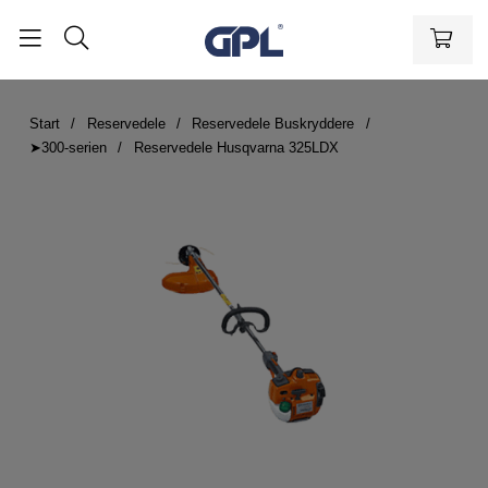
Start
Reservedele
Reservedele Buskryddere
➤300-serien
Reservedele Husqvarna 325LDX