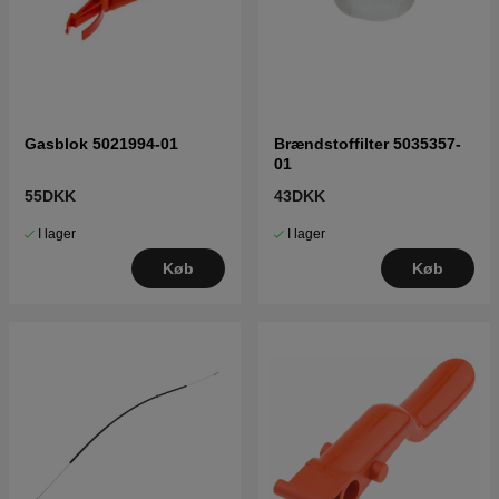
Gasblok 5021994-01
Brændstoffilter 5035357-
01
55DKK
43DKK
I lager
I lager
Køb
Køb