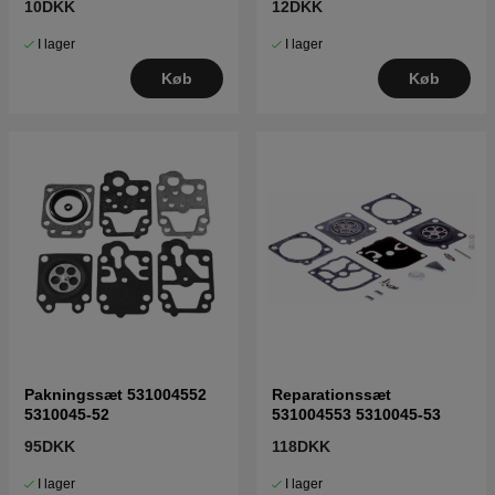
10DKK
12DKK
I lager
I lager
Køb
Køb
Pakningssæt 531004552
Reparationssæt
5310045-52
531004553 5310045-53
95DKK
118DKK
I lager
I lager