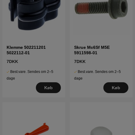
Klemme 502211201
Skrue Mc6Sf M5E
5022112-01
5911598-01
7DKK
7DKK
Best.vare. Sendes om 2–5
Best.vare. Sendes om 2–5
dage
dage
Køb
Køb