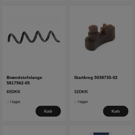
Brændstofslange
Startkrog 5038735-02
5817562-05
65DKK
32DKK
I lager
I lager
Køb
Køb