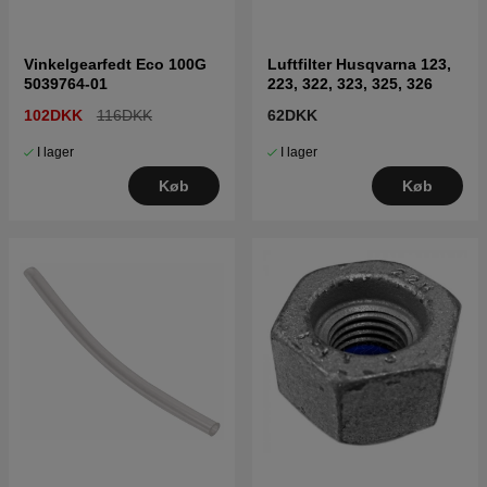
Vinkelgearfedt Eco 100G
Luftfilter Husqvarna 123,
5039764-01
223, 322, 323, 325, 326
102DKK
116DKK
62DKK
I lager
I lager
Køb
Køb