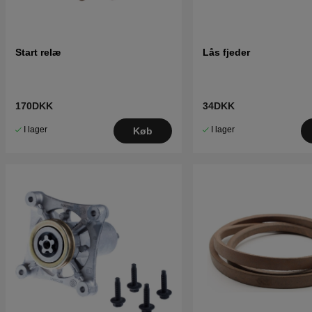
Start relæ
Lås fjeder
170DKK
34DKK
I lager
I lager
Køb