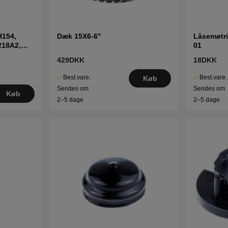
H154,
Dæk 15X6-6"
Låsemøtri
218A2,
01
429DKK
18DKK
Best.vare.
Best.vare.
Køb
Sendes om
Sendes om
Køb
2–5 dage
2–5 dage