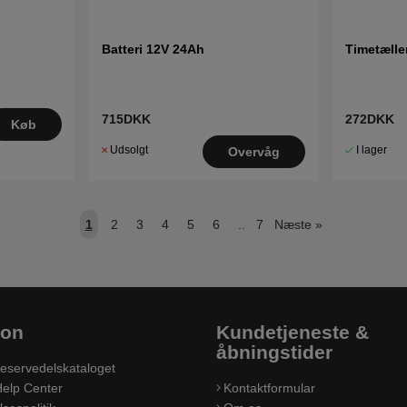
Batteri 12V 24Ah
Timetælle
715DKK
272DKK
Køb
Udsolgt
I lager
Overvåg
1
2
3
4
5
6
..
7
Næste
»
ion
Kundetjeneste &
åbningstider
eservedelskataloget
elp Center
Kontaktformular