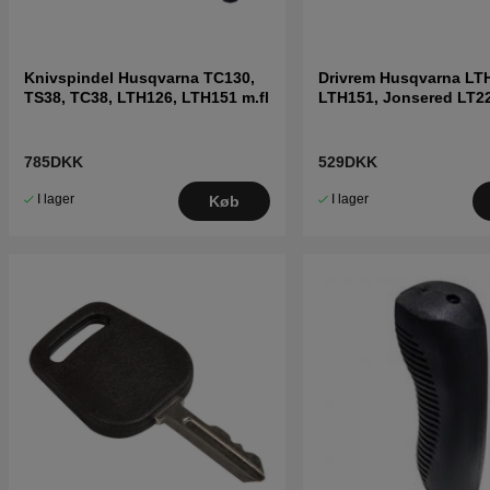
Knivspindel Husqvarna TC130,
Drivrem Husqvarna LT
TS38, TC38, LTH126, LTH151 m.fl
LTH151, Jonsered LT2
LT2216A2
785DKK
529DKK
I lager
I lager
Køb