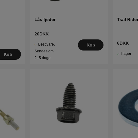
Lås fjeder
Trail Ride
26DKK
6DKK
Best.vare.
Køb
Sendes om
I lager
Køb
2–5 dage