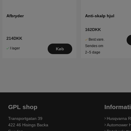
Afbryder
Anti-skalp hjul
162DKK
214DKK
Best.vare.
Sendes om
I lager
Køb
2–5 dage
GPL shop
Informat
Transportgatan 39
Husqvarna R
422 46 Hisings Backa
Automower H