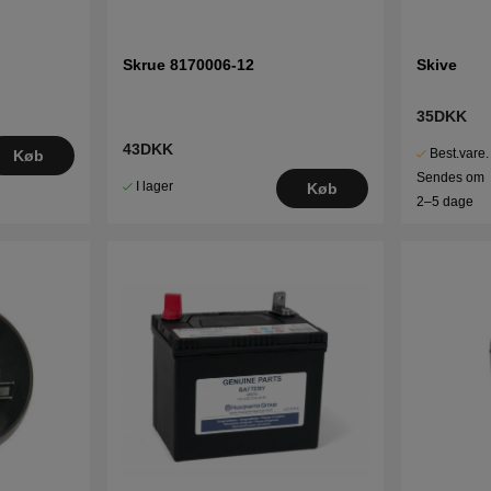
Skrue 8170006-12
Skive
35DKK
43DKK
Best.vare.
Køb
Sendes om
I lager
Køb
2–5 dage