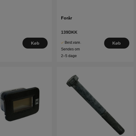
Forår
139DKK
Best.vare.
Køb
Køb
Sendes om
2–5 dage