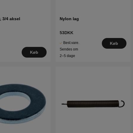
r, 3/4 aksel
Nylon lag
53DKK
Best.vare.
Køb
Sendes om
Køb
2–5 dage