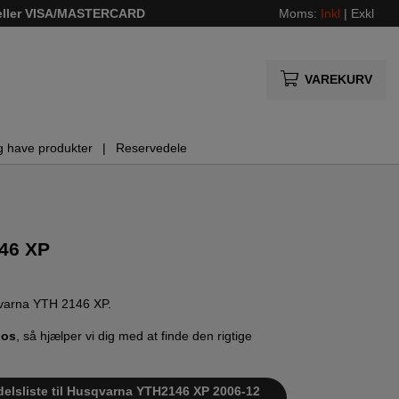
 eller VISA/MASTERCARD
Moms:
Inkl
|
Exkl
VAREKURV
g have produkter
Reservedele
46 XP
sqvarna YTH 2146 XP.
 os
, så hjælper vi dig med at finde den rigtige
delsliste til Husqvarna YTH2146 XP 2006-12