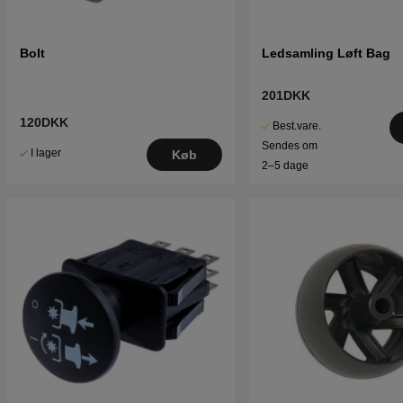
Bolt
Ledsamling Løft Bag
201DKK
120DKK
Best.vare.
Sendes om
I lager
Køb
2–5 dage