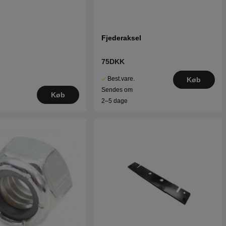
Fjederaksel
75DKK
Best.vare.
Køb
Sendes om
Køb
2–5 dage