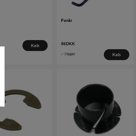
Forår
86DKK
Køb
I lager
Køb