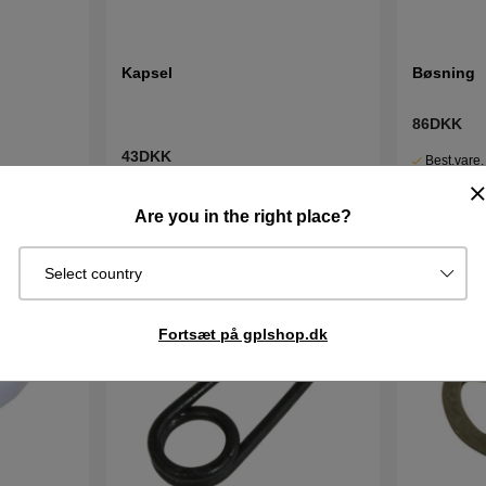
Kapsel
Bøsning
86DKK
43DKK
Best.vare.
Sendes om
I lager
Køb
Køb
2–5 dage
Are you in the right place?
Select country
Fortsæt på gplshop.dk