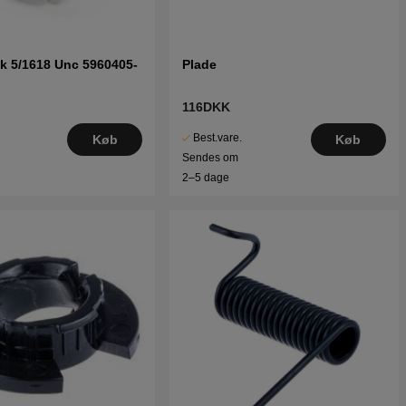
k 5/1618 Unc 5960405-
Plade
116DKK
Best.vare.
Køb
Køb
Sendes om
2–5 dage