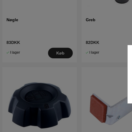
Nøgle
Greb
83DKK
82DKK
I lager
I lager
Køb