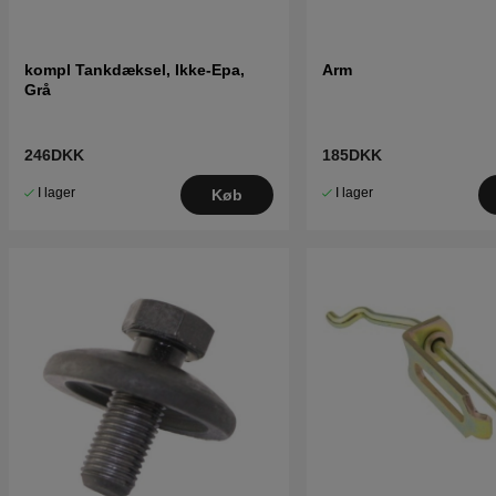
kompl Tankdæksel, Ikke-Epa,
Arm
Grå
246DKK
185DKK
I lager
I lager
Køb