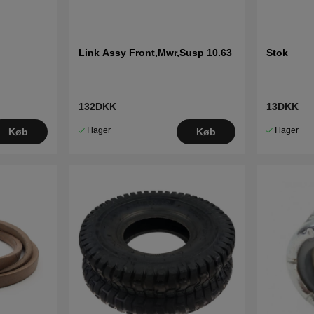
Link Assy Front,Mwr,Susp 10.63
Stok
132DKK
13DKK
I lager
I lager
Køb
Køb