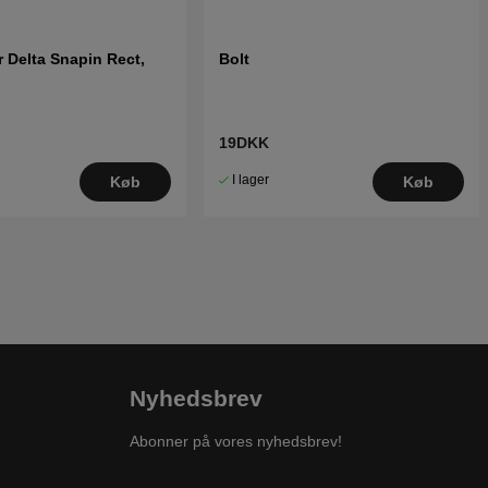
r Delta Snapin Rect,
Bolt
19DKK
I lager
Køb
Køb
Nyhedsbrev
Abonner på vores nyhedsbrev!