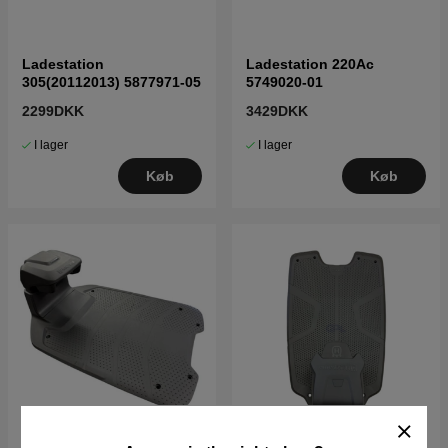
Ladestation
Ladestation 220Ac
305(20112013) 5877971-05
5749020-01
2299DKK
3429DKK
I lager
I lager
Køb
Køb