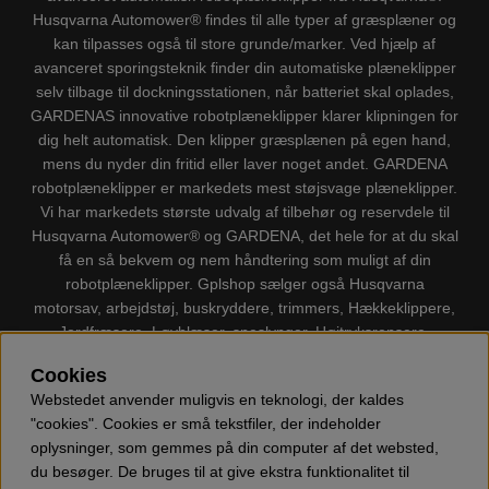
Husqvarna Automower® findes til alle typer af græsplæner og
kan tilpasses også til store grunde/marker. Ved hjælp af
avanceret sporingsteknik finder din automatiske plæneklipper
selv tilbage til dockningsstationen, når batteriet skal oplades,
GARDENAS innovative robotplæneklipper klarer klipningen for
dig helt automatisk. Den klipper græsplænen på egen hand,
mens du nyder din fritid eller laver noget andet. GARDENA
robotplæneklipper er markedets mest støjsvage plæneklipper.
Vi har markedets største udvalg af tilbehør og reservdele til
Husqvarna Automower® og GARDENA, det hele for at du skal
få en så bekvem og nem håndtering som muligt af din
robotplæneklipper. Gplshop sælger også Husqvarna
motorsav, arbejdstøj, buskryddere, trimmers, Hækkeklippere,
Jordfræsere, Løvblæser, sneslynger, Højtryksrensere,
Støvsugere, Kapsave, Økser, Klippo Plæneklippere, Legetøj
Cookies
m.m.
Webstedet anvender muligvis en teknologi, der kaldes
"cookies". Cookies er små tekstfiler, der indeholder
oplysninger, som gemmes på din computer af det websted,
du besøger. De bruges til at give ekstra funktionalitet til