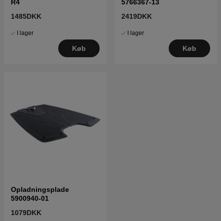
R4
5766367-13
1485DKK
2419DKK
I lager
I lager
Køb
Køb
Opladningsplade
5900940-01
1079DKK