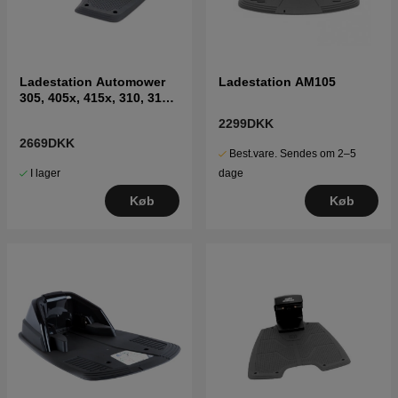
Ladestation Automower
Ladestation AM105
305, 405x, 415x, 310, 315,
315X
2299DKK
2669DKK
Best.vare. Sendes om 2–5
I lager
dage
Køb
Køb