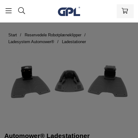
Start
Reservedele Robotplæneklipper
Ladesystem Automower®
Ladestationer
Automower® Ladestationer