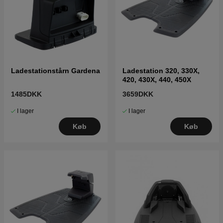
Ladestationstårn Gardena
Ladestation 320, 330X,
420, 430X, 440, 450X
1485DKK
3659DKK
I lager
I lager
Køb
Køb