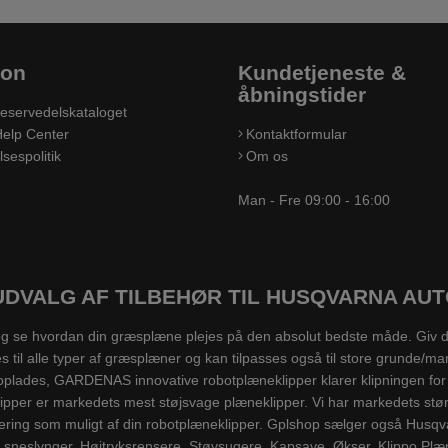
ion
Kundetjeneste &
åbningstider
eservedelskataloget
elp Center
Kontaktformular
sespolitik
Om os
Man - Fre 09:00 - 16:00
UDVALG AF TILBEHØR TIL HUSQVARNA A
e, og se hvordan din græsplæne plejes på den absolut bedste måde. Gi
l alle typer af græsplæner og kan tilpasses også til store grunde/mar
kal oplades, GARDENAS innovative robotplæneklipper klarer klipningen 
lipper er markedets mest støjsvage plæneklipper. Vi har markedets stø
ring som muligt af din robotplæneklipper. Gplshop sælger også Husqva
 sneslynger, Højtryksrensere, Støvsugere, Kapsave, Økser, Klippo Plæ