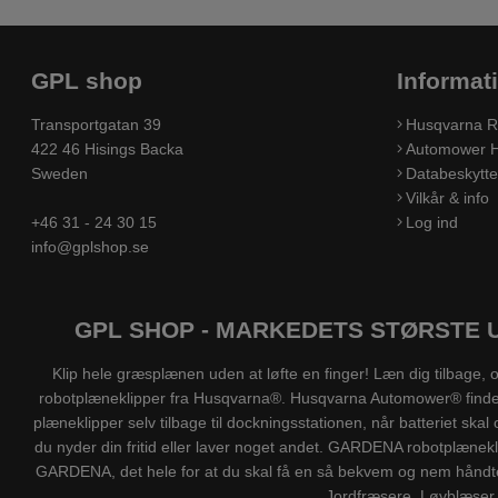
GPL shop
Informat
Transportgatan 39
Husqvarna R
422 46 Hisings Backa
Automower H
Sweden
Databeskyttel
Vilkår & info
+46 31 - 24 30 15
Log ind
info@gplshop.se
GPL SHOP - MARKEDETS STØRSTE 
Klip hele græsplænen uden at løfte en finger! Læn dig tilbag
robotplæneklipper fra Husqvarna®. Husqvarna Automower® findes ti
plæneklipper selv tilbage til dockningsstationen, når batteriet s
du nyder din fritid eller laver noget andet. GARDENA robotplænek
GARDENA, det hele for at du skal få en så bekvem og nem håndte
Jordfræsere, Løvblæser,