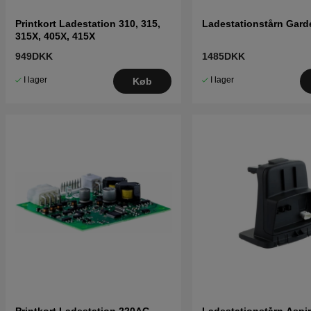
Printkort Ladestation 310, 315,
Ladestationstårn Gard
315X, 405X, 415X
949DKK
1485DKK
I lager
I lager
Køb
Printkort Ladestation 220AC
Ladestationstårn Aspi