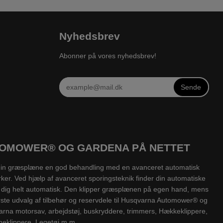
Nyhedsbrev
Abonner på vores nyhedsbrev!
Sende
UTOMOWER® OG GARDENA PÅ NETTET
v din græsplæne en god behandling med en avanceret automatisk
ker. Ved hjælp af avanceret sporingsteknik finder din automatiske
for dig helt automatisk. Den klipper græsplænen på egen hand, mens
rste udvalg af tilbehør og reservdele til Husqvarna Automower® og
rna motorsav, arbejdstøj, buskryddere, trimmers, Hækkeklippere,
neklippere, Legetøj m.m.