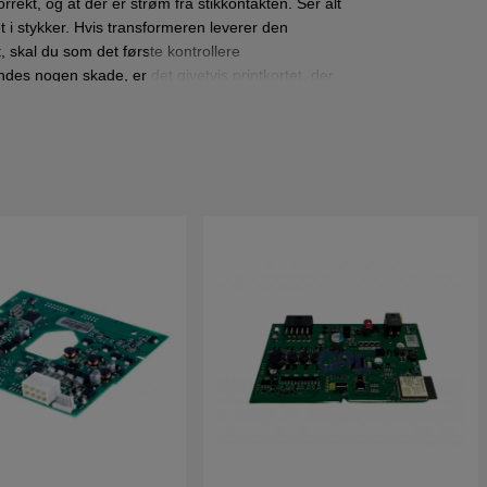
korrekt, og at der er strøm fra stikkontakten. Ser alt
et i stykker. Hvis transformeren leverer den
, skal du som det første kontrollere
ndes nogen skade, er det givetvis printkortet, der
med et nyt.
du parre din Automower med det nye printkort.
t ændre pinkoden. På de nyere Automower-
erhedsindstillingerne.