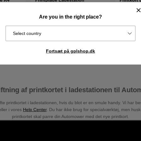
Automower 550EPOS
230ACX 
1629DKK
Are you in the right place?
1215DKK
Best.vare.
Sendes om
Select country
I lager
Køb
Køb
2–5 dage
Fortsæt på gplshop.dk
ftning af printkortet i ladestationen til Aut
ifte printkortet i ladestationen, hvis du blot er en smule handy. Vi har
ller i vores
Help Center
. Du har ikke brug for specialværktøj, men husk,
printkortet skal parre din Automower med det nye printkort.