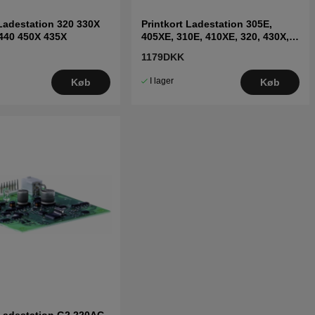
 Ladestation 320 330X
Printkort Ladestation 305E,
440 450X 435X
405XE, 310E, 410XE, 320, 430X,
450X NERA
1179DKK
I lager
Køb
Køb
 Ladestation G2 220AC