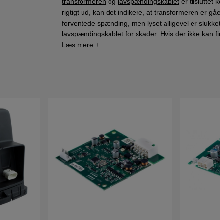
transformeren
og
lavspændingskablet
er tilsluttet 
rigtigt ud, kan det indikere, at transformeren er gå
forventede spænding, men lyset alligevel er slukket
lavspændingskablet for skader. Hvis der ikke kan fi
er synderen. Det er her nødvendigt at udskifte det 
Når du udskifter printkortet i ladestationen, skal 
På Automower 220AC og 230ACX sker dette ved a
modeller kan du vælge "Nyt løkkesignal" under sikk