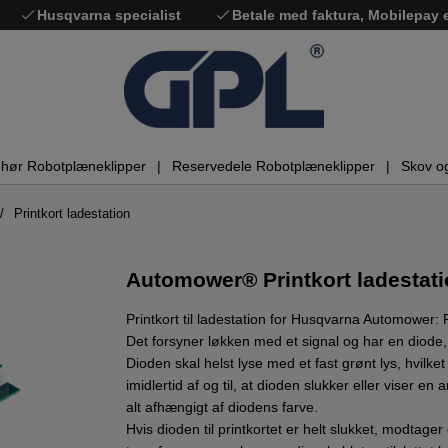
Husqvarna specialist
Betale med faktura, Mobilepay
ehør Robotplæneklipper
Reservedele Robotplæneklipper
Skov o
Printkort ladestation
Automower® Printkort ladestat
Printkort til ladestation for Husqvarna Automower: P
Det forsyner løkken med et signal og har en diode
Dioden skal helst lyse med et fast grønt lys, hvilket
imidlertid af og til, at dioden slukker eller viser e
alt afhængigt af diodens farve.
Hvis dioden til printkortet er helt slukket, modtag