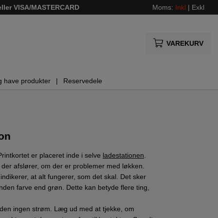
 eller VISA/MASTERCARD
Moms:
Inkl
|
Exkl
VAREKURV
g have produkter
Reservedele
ion
rintkortet er placeret inde i selve
ladestationen
.
, der afslører, om der er problemer med løkken.
 indikerer, at alt fungerer, som det skal. Det sker
n anden farve end grøn. Dette kan betyde flere ting,
er den ingen strøm. Læg ud med at tjekke, om