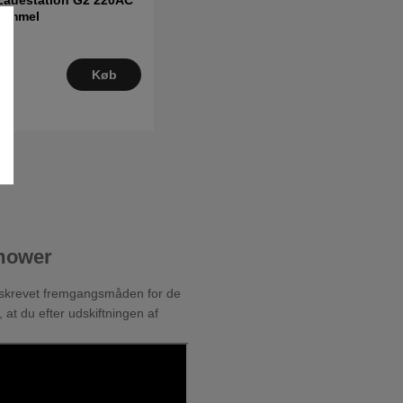
Gammel
Køb
omower
 beskrevet fremgangsmåden for de
 at du efter udskiftningen af