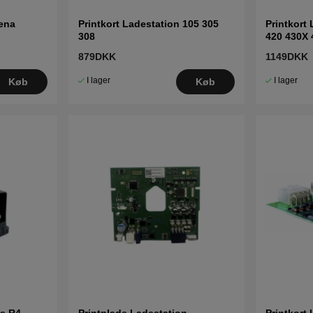
ena
Printkort Ladestation 105 305
Printkort
308
420 430X 
879DKK
1149DKK
I lager
I lager
Køb
Køb
re R4
Printplade Ladestation
Printkort