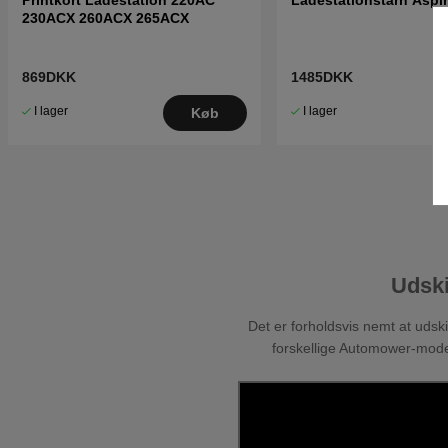
230ACX 260ACX 265ACX
869DKK
1485DKK
I lager
I lager
Køb
Udski
Det er forholdsvis nemt at udsk
forskellige Automower-mode