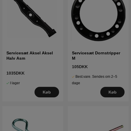
Servicesæt Aksel Aksel
Servicesæt Dornstripper
Halv Asm
M
105DKK
1035DKK
Best.vare. Sendes om 2–5
I lager
dage
Køb
Køb