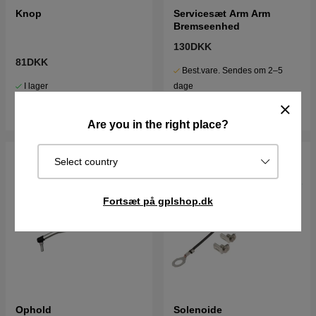
Knop
Servicesæt Arm Arm
Bremseenhed
130DKK
81DKK
Best.vare. Sendes om 2–5
I lager
dage
Køb
Køb
Are you in the right place?
Select country
Fortsæt på gplshop.dk
Ophold
Solenoide