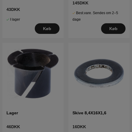
145DKK
43DKK
Best.vare. Sendes om 2–5
I lager
dage
Køb
Køb
Lager
Skive 8,4X16X1,6
46DKK
16DKK