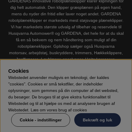
GARDENAS innovative robotplæneklipper klarer klipningen for
dig helt automatisk. Den klipper græsplænen på egen hand,
mens du nyder din fritid eller laver noget andet. GARDENA
robotplæneklipper er markedets mest støjsvage plæneklipper.
Vi har markedets største udvalg af tilbehør og reservdele til
Husqvarna Automower® og GARDENA, det hele for at du skal
få en så bekvem og nem håndtering som muligt af din
robotplæneklipper. Gplshop sælger også Husqvarna
motorsav, arbejdstøj, buskryddere, trimmers, Hækkeklippere,
Jordfræsere, Løvblæser, sneslynger, Højtryksrensere,
Støvsugere, Kapsave, Økser, Klippo Plæneklippere, Legetøj
Cookies
m.m.
Webstedet anvender muligvis en teknologi, der kaldes
"cookies". Cookies er små tekstfiler, der indeholder
oplysninger, som gemmes på din computer af det websted,
du besøger. De bruges til at give ekstra funktionalitet til
Webstedet og til at hjælpe os med at analysere brugen af
Webstedet. Læs om vores brug af cookies
Cokkie - indstillinger
Bekræft og luk