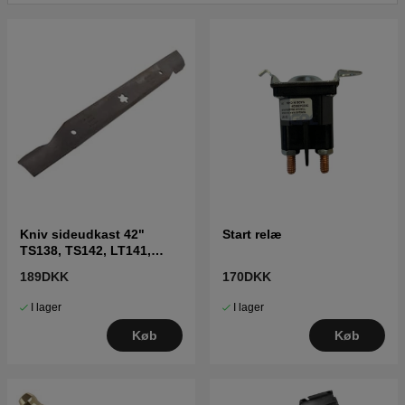
Kniv sideudkast 42"
Start relæ
TS138, TS142, LT141,
LT152, LTH171 og andre
189DKK
170DKK
I lager
I lager
Køb
Køb