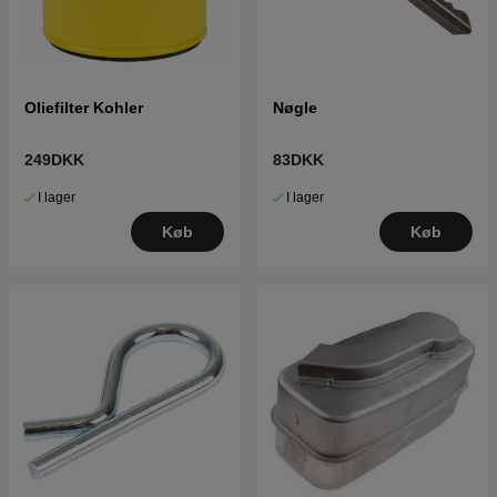
Oliefilter Kohler
Nøgle
249DKK
83DKK
I lager
I lager
Køb
Køb