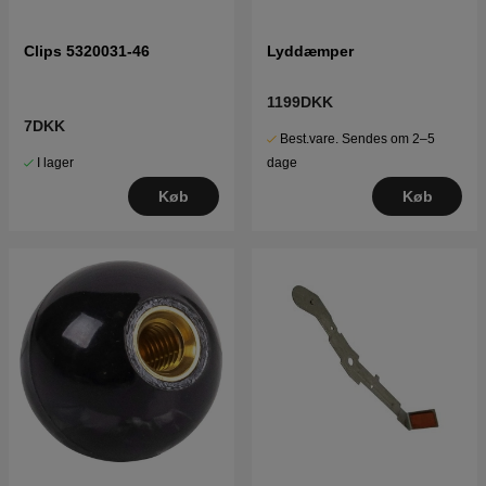
Clips 5320031-46
Lyddæmper
1199DKK
7DKK
Best.vare. Sendes om 2–5
I lager
dage
Køb
Køb