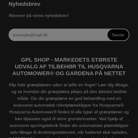
Nyhedsbrev
Abonner på vores nyhedsbrev!
Sende
GPL SHOP - MARKEDETS STØRSTE
UDVALG AF TILBEHØR TIL HUSQVARNA
AUTOMOWER® OG GARDENA PÅ NETTET
Klip hele græsplænen uden at løfte en finger! Læn dig tilbage,
og se hvordan din græsplæne plejes på den absolut bedste
måde. Giv din græsplæne en god behandling med en
avanceret automatisk robotplæneklipper fra Husqvarna®.
Husqvarna Automower® findes til alle typer af græsplæner og
kan tilpasses også til store grunde/marker. Ved hjælp af
avanceret sporingsteknik finder din automatiske plæneklipper
selv tilbage til dockningsstationen, når batteriet skal oplades,