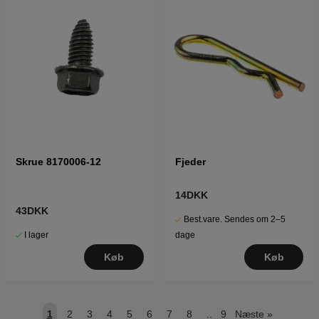
Skrue 8170006-12
Fjeder
14DKK
43DKK
Best.vare. Sendes om 2–5
I lager
dage
Køb
Køb
1
2
3
4
5
6
7
8
..
9
Næste
»