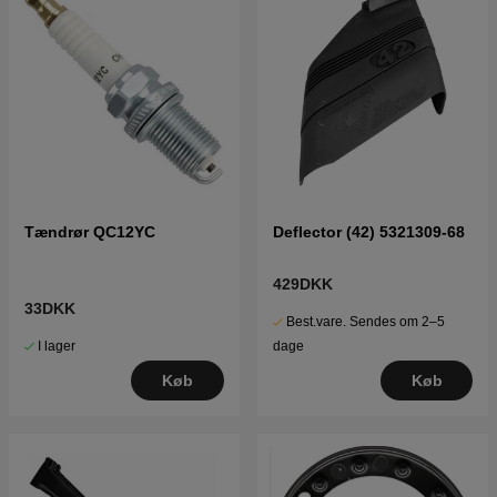
Tændrør QC12YC
Deflector (42) 5321309-68
429DKK
33DKK
Best.vare. Sendes om 2–5
I lager
dage
Køb
Køb