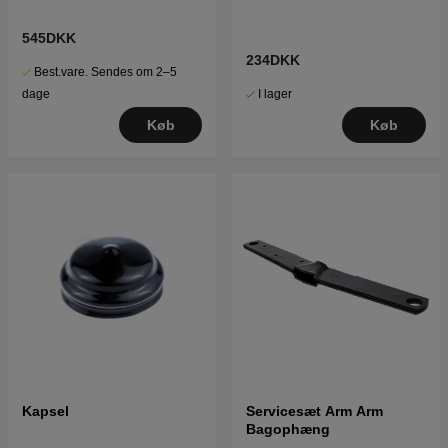
545DKK
234DKK
Best.vare. Sendes om 2–5
I lager
dage
Køb
Køb
Kapsel
Servicesæt Arm Arm
Bagophæng