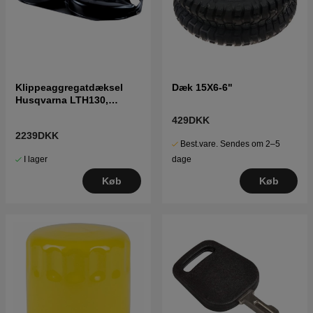
Klippeaggregatdæksel
Dæk 15X6-6"
Husqvarna LTH130,
LTH1742, LTH1542,
429DKK
LT2118A
2239DKK
Best.vare. Sendes om 2–5
I lager
dage
Køb
Køb