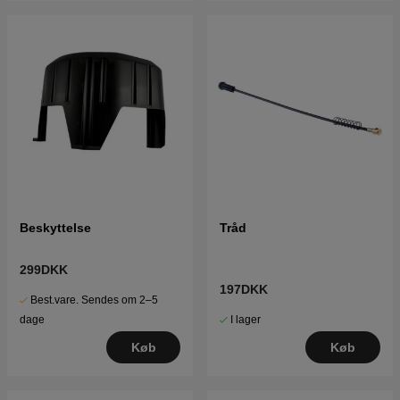
Beskyttelse
Tråd
299DKK
197DKK
Best.vare. Sendes om 2–5
I lager
dage
Køb
Køb