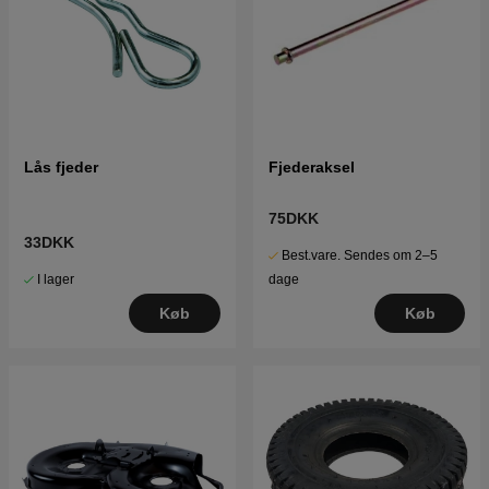
Lås fjeder
Fjederaksel
75DKK
33DKK
Best.vare. Sendes om 2–5
I lager
dage
Køb
Køb