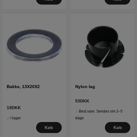
Bakke, 13X20X2
Nylon lag
53DKK
19DKK
Best.vare. Sendes om 2–5
I lager
dage
Køb
Køb