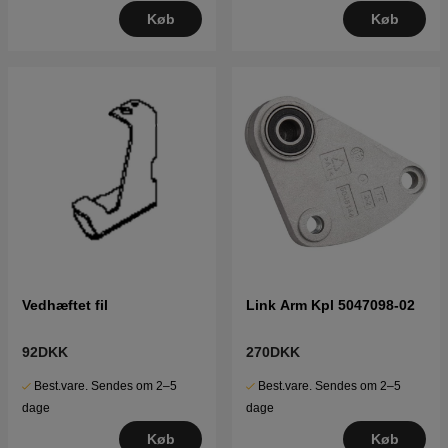
Køb
Køb
Vedhæftet fil
Link Arm Kpl 5047098-02
92DKK
270DKK
Best.vare. Sendes om 2–5
Best.vare. Sendes om 2–5
dage
dage
Køb
Køb