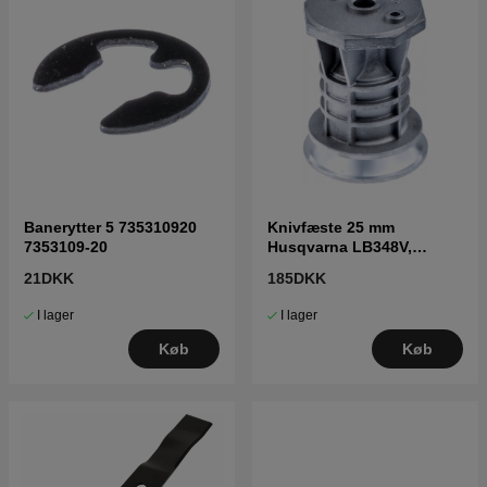
Banerytter 5 735310920
Knivfæste 25 mm
7353109-20
Husqvarna LB348V,
LC353V, LC353VI, LC48
21DKK
185DKK
m.fl
I lager
I lager
Køb
Køb