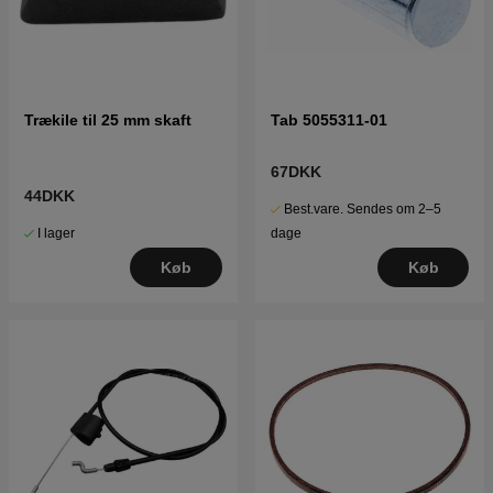
Trækile til 25 mm skaft
Tab 5055311-01
67DKK
44DKK
Best.vare. Sendes om 2–5
I lager
dage
Køb
Køb