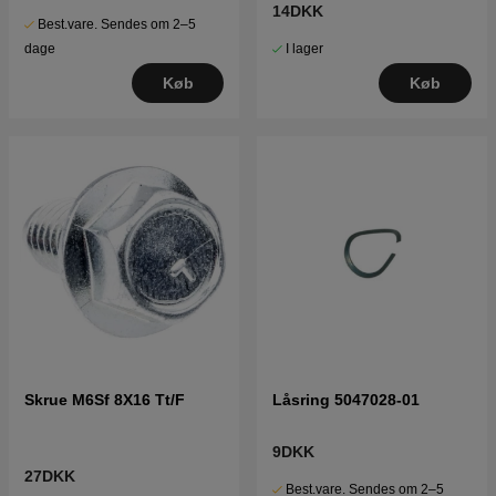
14DKK
Best.vare. Sendes om 2–5
I lager
dage
Køb
Køb
Skrue M6Sf 8X16 Tt/F
Låsring 5047028-01
9DKK
27DKK
Best.vare. Sendes om 2–5