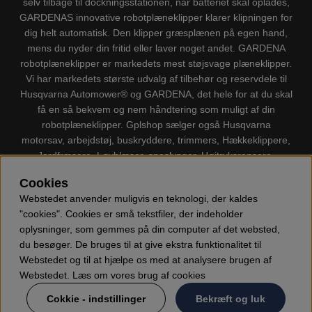
selv tilbage til dockningsstationen, når batteriet skal oplades,
GARDENAS innovative robotplæneklipper klarer klipningen for
dig helt automatisk. Den klipper græsplænen på egen hand,
mens du nyder din fritid eller laver noget andet. GARDENA
robotplæneklipper er markedets mest støjsvage plæneklipper.
Vi har markedets største udvalg af tilbehør og reservdele til
Husqvarna Automower® og GARDENA, det hele for at du skal
få en så bekvem og nem håndtering som muligt af din
robotplæneklipper. Gplshop sælger også Husqvarna
motorsav, arbejdstøj, buskryddere, trimmers, Hækkeklippere,
Jordfræsere, Løvblæser, sneslynger, Højtryksrensere,
Støvsugere, Kapsave, Økser, Klippo Plæneklippere, Legetøj
Cookies
m.m.
Webstedet anvender muligvis en teknologi, der kaldes
"cookies". Cookies er små tekstfiler, der indeholder
oplysninger, som gemmes på din computer af det websted,
du besøger. De bruges til at give ekstra funktionalitet til
Webstedet og til at hjælpe os med at analysere brugen af
Webstedet. Læs om vores brug af cookies
Cokkie - indstillinger
Bekræft og luk