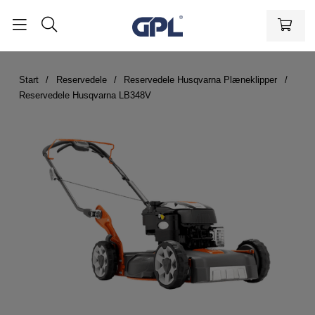
Start
Reservedele
Reservedele Husqvarna Plæneklipper
Reservedele Husqvarna LB348V