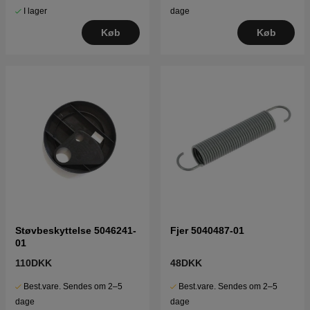
I lager
dage
Køb
Køb
Støvbeskyttelse 5046241-
Fjer 5040487-01
01
110DKK
48DKK
Best.vare. Sendes om 2–5
Best.vare. Sendes om 2–5
dage
dage