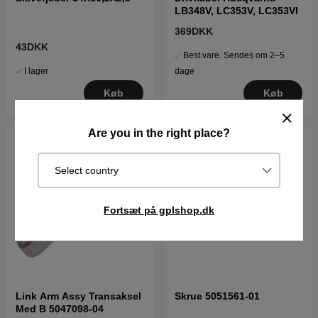
LB348V, LC353V, LC353VI
369DKK
43DKK
Best.vare. Sendes om 2–5
I lager
dage
Køb
Køb
Are you in the right place?
Select country
Fortsæt på gplshop.dk
Link Arm Assy Transaksel
Skrue 5051561-01
Med B 5047098-04