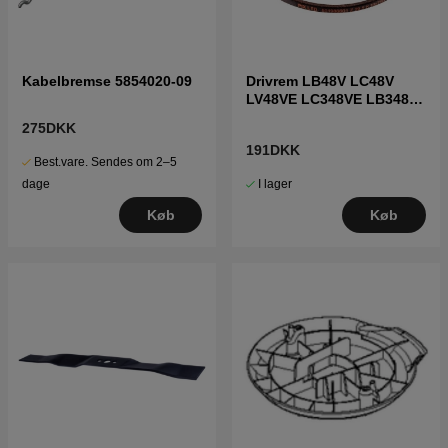
Kabelbremse 5854020-09
Drivrem LB48V LC48V
LV48VE LC348VE LB348SI
LB348V
275DKK
191DKK
Best.vare. Sendes om 2–5
I lager
dage
Køb
Køb