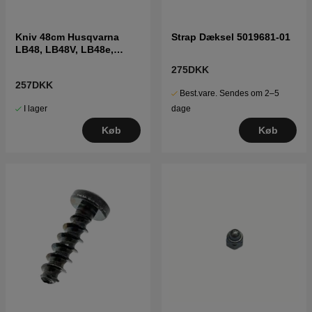
Kniv 48cm Husqvarna
Strap Dæksel 5019681-01
LB48, LB48V, LB48e,
LB348V
275DKK
257DKK
Best.vare. Sendes om 2–5
I lager
dage
Køb
Køb