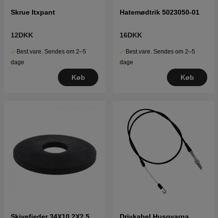
Skrue Itxpant
Hatemødtrik 5023050-01
12DKK
16DKK
Best.vare. Sendes om 2–5
Best.vare. Sendes om 2–5
dage
dage
Køb
Køb
Skivefjeder 34X10,2X2,5
Drivkabel Husqvarna