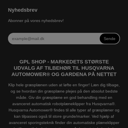
Nyhedsbrev
Abonner på vores nyhedsbrev!
Sende
GPL SHOP - MARKEDETS STØRSTE
UDVALG AF TILBEHØR TIL HUSQVARNA
AUTOMOWER® OG GARDENA PÅ NETTET
Klip hele græsplænen uden at løfte en finger! Læn dig tilbage,
og se hvordan din græsplæne plejes på den absolut bedste
måde. Giv din græsplæne en god behandling med en
avanceret automatisk robotplæneklipper fra Husqvarna®.
Husqvarna Automower® findes til alle typer af græsplæner og
kan tilpasses også til store grunde/marker. Ved hjælp af
avanceret sporingsteknik finder din automatiske plæneklipper