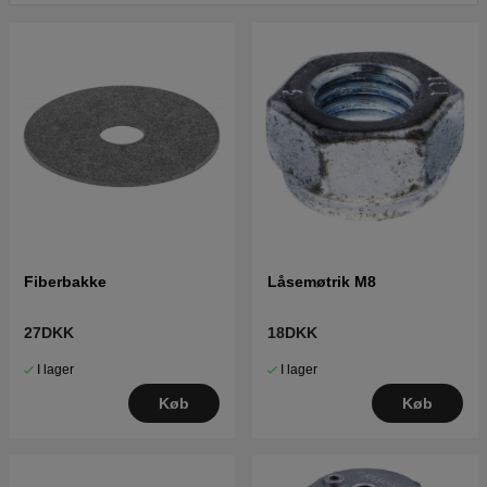
Fiberbakke
Låsemøtrik M8
27DKK
18DKK
I lager
I lager
Køb
Køb