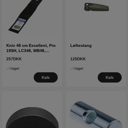
Kniv 48 cm Excellent, Pro
Løftestang
19SH, LC348, WB48,
LB248S, LB548SE
257DKK
125DKK
I lager
I lager
Køb
Køb