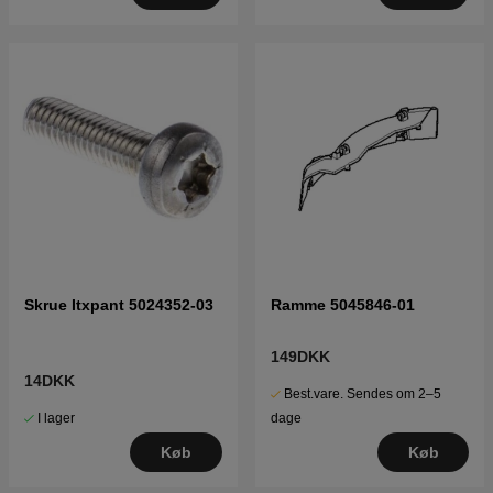
Skrue Itxpant 5024352-03
Ramme 5045846-01
149DKK
14DKK
Best.vare. Sendes om 2–5
I lager
dage
Køb
Køb