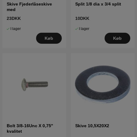
Skive Fjederlåseskive
Split 1/8 dia x 3/4 split
med
23DKK
10DKK
I lager
I lager
Køb
Køb
Bolt 3/8-16Unc X 0,75''
Skive 10,5X20X2
kvalitet