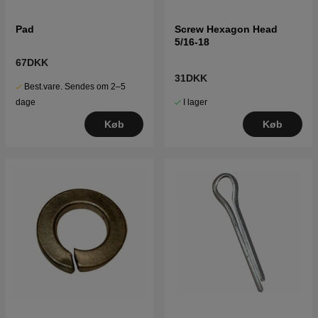
Pad
Screw Hexagon Head
5/16-18
67DKK
31DKK
Best.vare. Sendes om 2–5
I lager
dage
Køb
Køb