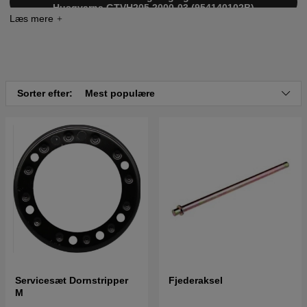
Husqvarna GTVH205 2000-03 (954140102B)
Sorter efter:
Mest populære
Servicesæt Dornstripper
Fjederaksel
M