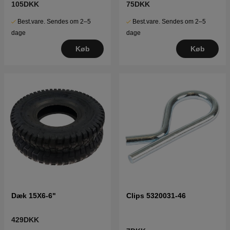
105DKK
75DKK
Best.vare. Sendes om 2–5
Best.vare. Sendes om 2–5
dage
dage
Køb
Køb
Dæk 15X6-6"
Clips 5320031-46
429DKK