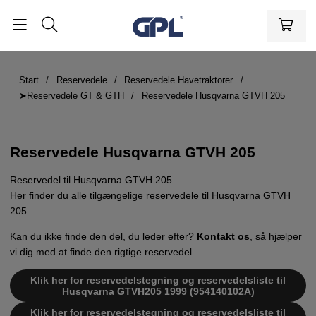
Start
Reservedele
Reservedele Havetraktorer
➤Reservedele GT & GTH
Reservedele Husqvarna GTVH 205
Reservedele Husqvarna GTVH 205
Reservedel til Husqvarna GTVH 205
Her finder du alle tilgængelige reservedele til Husqvarna GTVH
205.
Kan du ikke finde den del, du leder efter?
Kontakt os
, så hjælper
vi dig med at finde den rigtige reservedel.
Klik her for reservedelstegning og reservedelsliste til
Husqvarna GTVH205 1999 (954140102A)
Klik her for reservedelstegning og reservedelsliste til