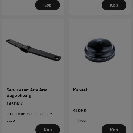
Køb
Køb
Servicesæt Arm Arm
Kapsel
Bagophæng
145DKK
43DKK
Best.vare. Sendes om 2–5
I lager
dage
Køb
Køb