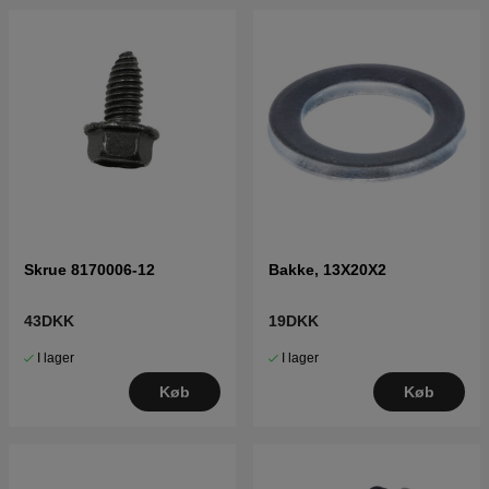
Skrue 8170006-12
Bakke, 13X20X2
43DKK
19DKK
I lager
I lager
Køb
Køb