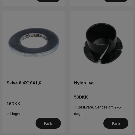
Skive 8,4X16X1,6
Nylon lag
53DKK
16DKK
Best.vare. Sendes om 2–5
I lager
dage
Køb
Køb