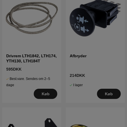
Drivrem LTH1842, LTH174,
Afbryder
YTH130, LTH184T
595DKK
214DKK
Best.vare. Sendes om 2–5
I lager
dage
Køb
Køb