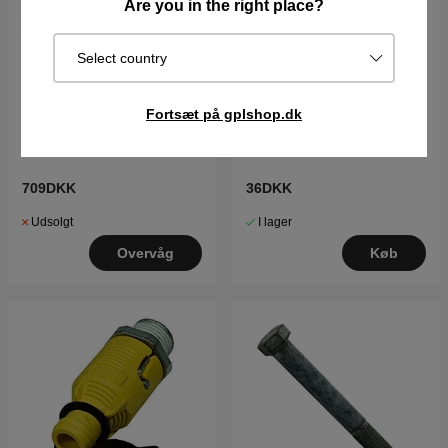
Are you in the right place?
Select country
Fortsæt på gplshop.dk
Batteri 12V 24Ah
Møtrik
709DKK
36DKK
Udsolgt
I lager
Overvåg
Køb