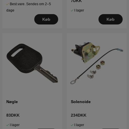
7DKK
Best.vare. Sendes om 2–5
I lager
dage
Køb
Køb
Nøgle
Solenoide
83DKK
234DKK
I lager
I lager