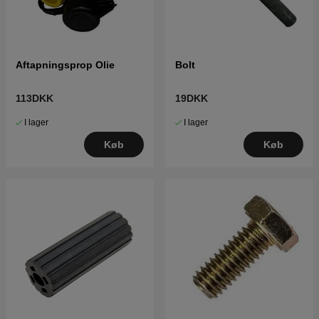
Aftapningsprop Olie
Bolt
113DKK
19DKK
I lager
I lager
Køb
Køb