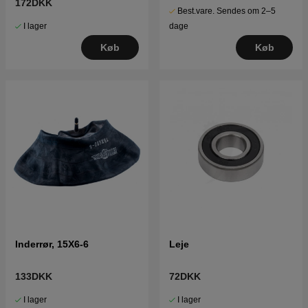
172DKK
Best.vare. Sendes om 2–5
I lager
dage
Køb
Køb
Inderrør, 15X6-6
Leje
133DKK
72DKK
I lager
I lager