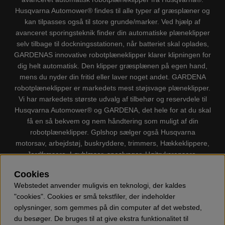
Husqvarna Automower® findes til alle typer af græsplæner og
kan tilpasses også til store grunde/marker. Ved hjælp af
avanceret sporingsteknik finder din automatiske plæneklipper
selv tilbage til dockningsstationen, når batteriet skal oplades,
GARDENAS innovative robotplæneklipper klarer klipningen for
dig helt automatisk. Den klipper græsplænen på egen hand,
mens du nyder din fritid eller laver noget andet. GARDENA
robotplæneklipper er markedets mest støjsvage plæneklipper.
Vi har markedets største udvalg af tilbehør og reservdele til
Husqvarna Automower® og GARDENA, det hele for at du skal
få en så bekvem og nem håndtering som muligt af din
robotplæneklipper. Gplshop sælger også Husqvarna
motorsav, arbejdstøj, buskryddere, trimmers, Hækkeklippere,
Jordfræsere, Løvblæser, sneslynger, Højtryksrensere,
Støvsugere, Kapsave, Økser, Klippo Plæneklippere, Legetøj
Cookies
m.m.
Webstedet anvender muligvis en teknologi, der kaldes
"cookies". Cookies er små tekstfiler, der indeholder
oplysninger, som gemmes på din computer af det websted,
du besøger. De bruges til at give ekstra funktionalitet til