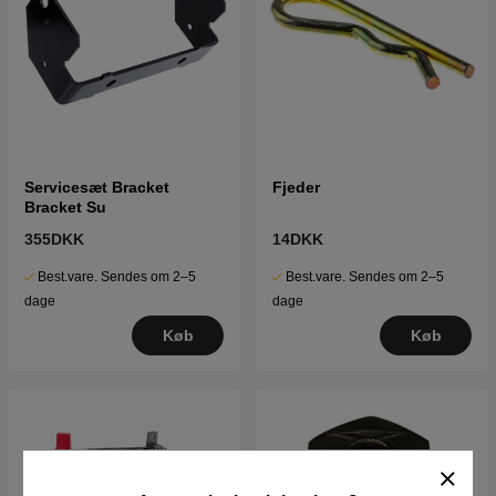
Servicesæt Bracket
Fjeder
Bracket Su
355DKK
14DKK
Best.vare. Sendes om 2–5
Best.vare. Sendes om 2–5
dage
dage
Køb
Køb