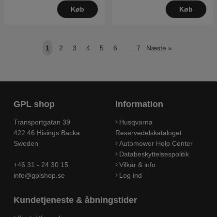
Køb
Køb
1
2
3
4
5
6
..
7
Næste
»
GPL shop
Information
Transportgatan 39
Husqvarna
422 46 Hisings Backa
Reservedelskataloget
Sweden
Automower Help Center
Databeskyttelsespolitik
+46 31 - 24 30 15
Vilkår & info
info@gplshop.se
Log ind
Kundetjeneste & åbningstider