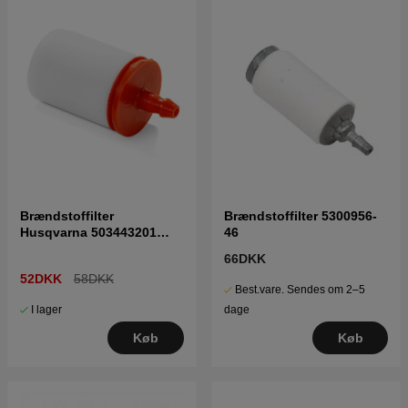
Brændstoffilter
Brændstoffilter 5300956-
Husqvarna 503443201
46
5034432-01
66DKK
52DKK
58DKK
Best.vare. Sendes om 2–5
I lager
dage
Køb
Køb