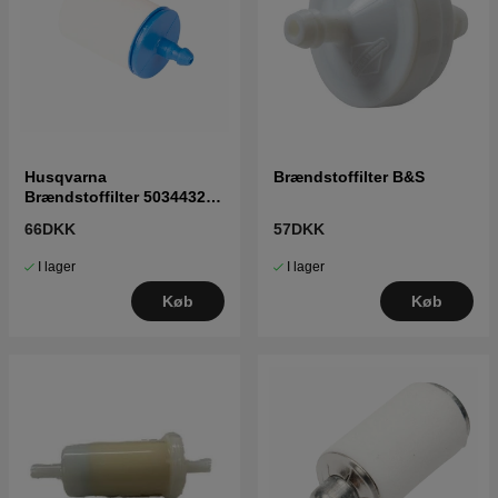
Husqvarna
Brændstoffilter B&S
Brændstoffilter 5034432-
03
66DKK
57DKK
I lager
I lager
Køb
Køb