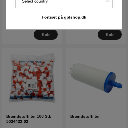
Select country
Brændstoffilter 5985818-
01
33DKK
45DKK
Fortsæt på gplshop.dk
I lager
I lager
Køb
Køb
Brændstoffilter 100 Stk
Brændstoffilter
5034432-02