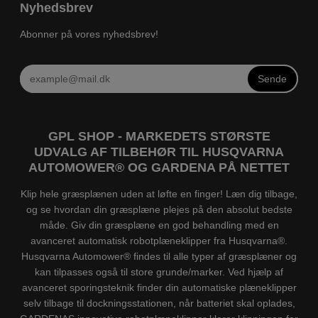
Nyhedsbrev
Abonner på vores nyhedsbrev!
Sende
GPL SHOP - MARKEDETS STØRSTE
UDVALG AF TILBEHØR TIL HUSQVARNA
AUTOMOWER® OG GARDENA PÅ NETTET
Klip hele græsplænen uden at løfte en finger! Læn dig tilbage,
og se hvordan din græsplæne plejes på den absolut bedste
måde. Giv din græsplæne en god behandling med en
avanceret automatisk robotplæneklipper fra Husqvarna®.
Husqvarna Automower® findes til alle typer af græsplæner og
kan tilpasses også til store grunde/marker. Ved hjælp af
avanceret sporingsteknik finder din automatiske plæneklipper
selv tilbage til dockningsstationen, når batteriet skal oplades,