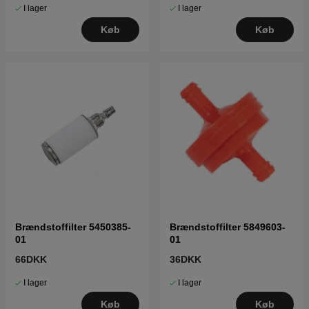
I lager
I lager
Køb
Køb
Brændstoffilter 5450385-
Brændstoffilter 5849603-
01
01
66DKK
36DKK
I lager
I lager
Køb
Køb