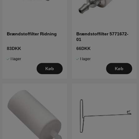
Brændstoffilter Ridning
Brændstoffilter 5771672-
01
83DKK
66DKK
I lager
I lager
Køb
Køb