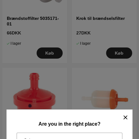
Brændstoffilter 5035171-
Krok til brændselsfilter
01
66DKK
27DKK
I lager
I lager
Køb
Køb
Are you in the right place?