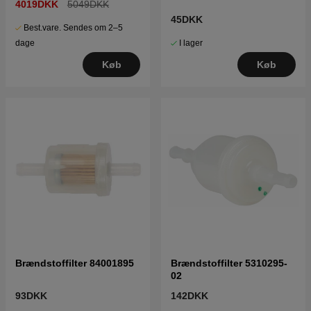
4019DKK
5049DKK
45DKK
Best.vare. Sendes om 2–5
I lager
dage
Køb
Køb
Brændstoffilter 84001895
Brændstoffilter 5310295-
02
93DKK
142DKK