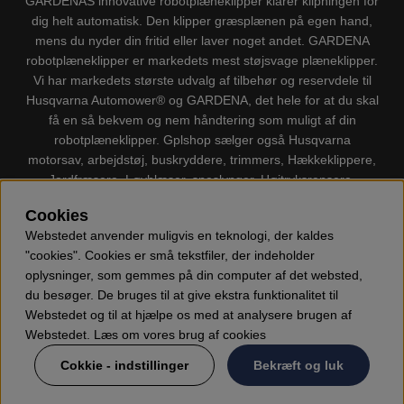
GARDENAS innovative robotplæneklipper klarer klipningen for
dig helt automatisk. Den klipper græsplænen på egen hand,
mens du nyder din fritid eller laver noget andet. GARDENA
robotplæneklipper er markedets mest støjsvage plæneklipper.
Vi har markedets største udvalg af tilbehør og reservdele til
Husqvarna Automower® og GARDENA, det hele for at du skal
få en så bekvem og nem håndtering som muligt af din
robotplæneklipper. Gplshop sælger også Husqvarna
motorsav, arbejdstøj, buskryddere, trimmers, Hækkeklippere,
Jordfræsere, Løvblæser, sneslynger, Højtryksrensere,
Støvsugere, Kapsave, Økser, Klippo Plæneklippere, Legetøj
Cookies
m.m.
Webstedet anvender muligvis en teknologi, der kaldes
"cookies". Cookies er små tekstfiler, der indeholder
oplysninger, som gemmes på din computer af det websted,
du besøger. De bruges til at give ekstra funktionalitet til
Webstedet og til at hjælpe os med at analysere brugen af
Webstedet. Læs om vores brug af cookies
Cokkie - indstillinger
Bekræft og luk