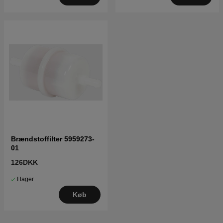
Brændstoffilter 5959273-
01
126DKK
I lager
Køb