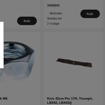
345DKK
Best.vare.
Køb
Sendes om
Køb
2–5 dage
ik M6
Kniv 42cm Pro 17H, Triumph,
LB442, LB442Q