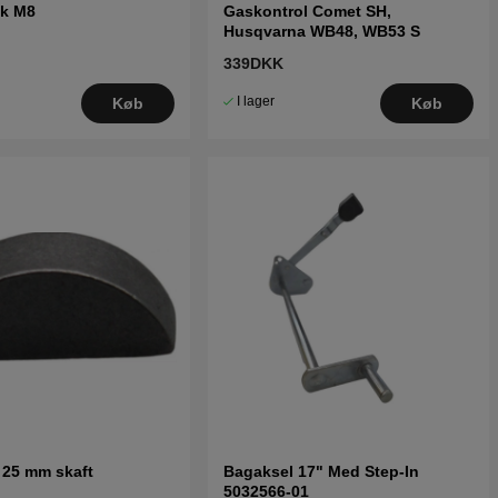
ik M8
Gaskontrol Comet SH,
Husqvarna WB48, WB53 S
339DKK
I lager
Køb
Køb
l 25 mm skaft
Bagaksel 17" Med Step-In
5032566-01