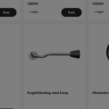
19DKK
43DKK
I lager
I lager
Køb
Køb
Kuglehåndtag med knop
Afstandsr