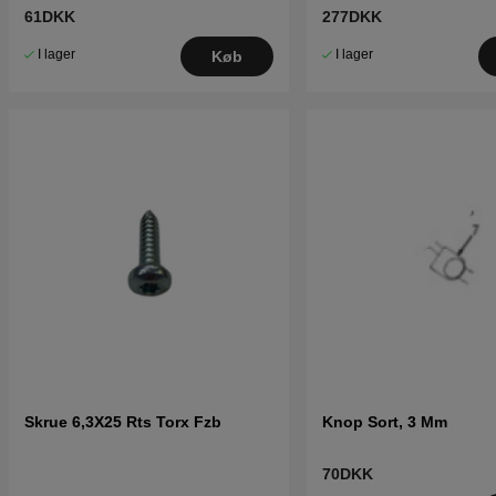
61DKK
277DKK
I lager
I lager
Køb
Skrue 6,3X25 Rts Torx Fzb
Knop Sort, 3 Mm
70DKK