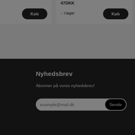
47DKK
I lager
Køb
Køb
Nyhedsbrev
Abonner på vores nyhedsbrev!
Sende