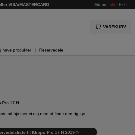
 eller VISA/MASTERCARD
Moms:
Inkl
|
Exkl
VAREKURV
g have produkter
Reservedele
po Pro 17 H.
 os
, så hjælper vi dig med at finde den rigtige
rvedelsliste til Klippo Pro 17 H 2019->