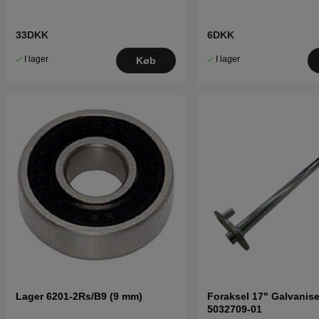
33DKK
6DKK
I lager
I lager
Køb
Lager 6201-2Rs/B9 (9 mm)
Foraksel 17" Galvanise
5032709-01