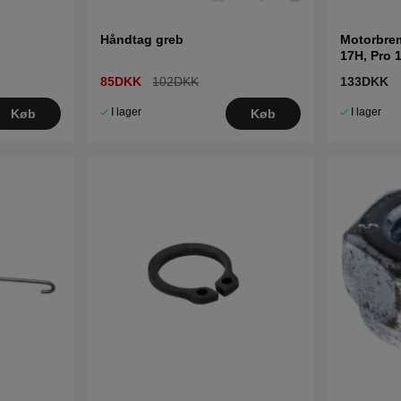
Håndtag greb
Motorbre
17H, Pro 
21S, Pro 
85DKK
102DKK
133DKK
I lager
I lager
Køb
Køb