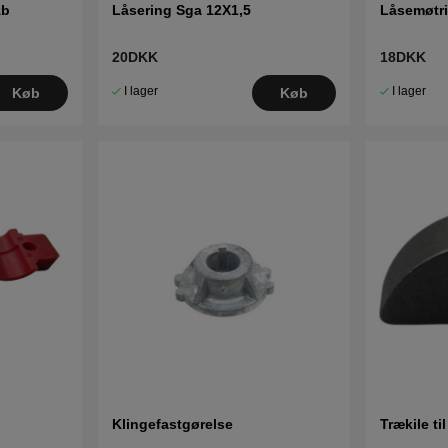
zb
Låsering Sga 12X1,5
Låsemøtr
20DKK
18DKK
I lager
I lager
Køb
Køb
Klingefastgørelse
Trækile ti