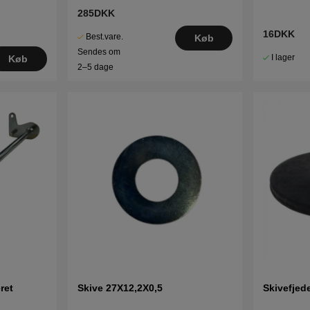
285DKK
16DKK
Best.vare.
Køb
Sendes om
I lager
Køb
2–5 dage
ret
Skive 27X12,2X0,5
Skivefjed