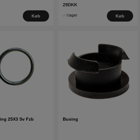
29DKK
I lager
Køb
Køb
ing 25X3 Sv Fzb
Busing