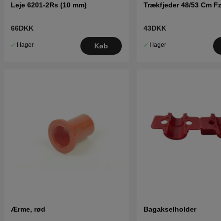
Leje 6201-2Rs (10 mm)
Trækfjeder 48/53 Cm F
66DKK
43DKK
I lager
I lager
Køb
Ærme, rød
Bagakselholder