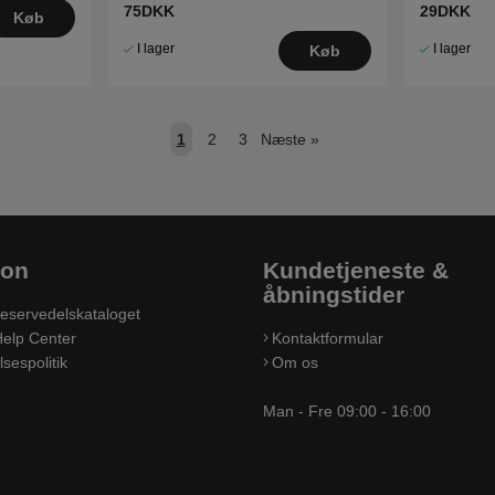
75DKK
29DKK
Køb
I lager
I lager
Køb
1
2
3
Næste
»
ion
Kundetjeneste &
åbningstider
eservedelskataloget
elp Center
Kontaktformular
sespolitik
Om os
Man - Fre 09:00 - 16:00