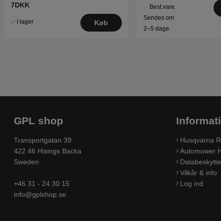
7DKK
Best.vare.
Sendes om
I lager
Køb
2–5 dage
GPL shop
Informat
Transportgatan 39
Husqvarna R
422 46 Hisings Backa
Automower H
Sweden
Databeskyttel
Vilkår & info
+46 31 - 24 30 15
Log ind
info@gplshop.se