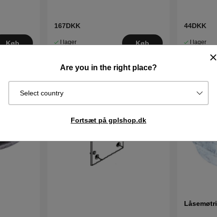
167DKK
44DKK
I lager
I lager
Køb
Køb
Are you in the right place?
Select country
Fortsæt på gplshop.dk
Låsemøtr