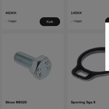
46DKK
14DKK
I lager
I lager
Køb
Skrue M8X20
Sporring Sga 8