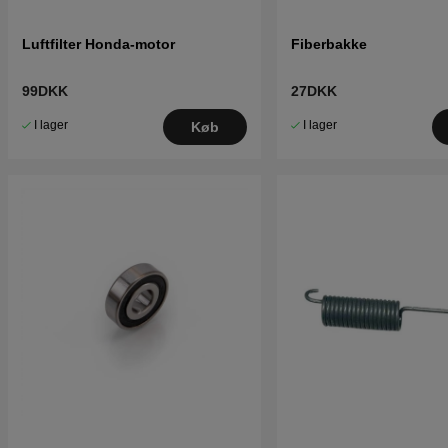
Luftfilter Honda-motor
Fiberbakke
99DKK
27DKK
I lager
I lager
Køb