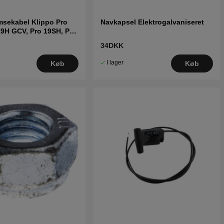
msekabel Klippo Pro
Navkapsel Elektrogalvaniseret
19H GCV, Pro 19SH, Pro
21SH
34DKK
I lager
Køb
Køb