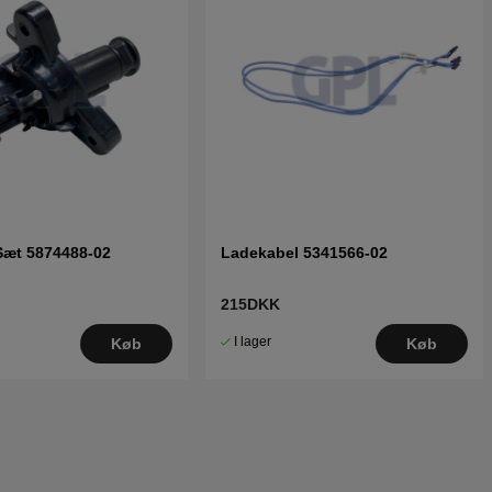
Sæt 5874488-02
Ladekabel 5341566-02
215DKK
I lager
Køb
Køb