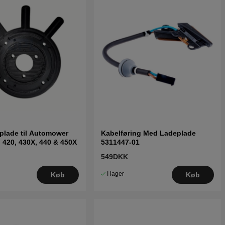
plade til Automower
Kabelføring Med Ladeplade
, 420, 430X, 440 & 450X
5311447-01
549DKK
I lager
Køb
Køb