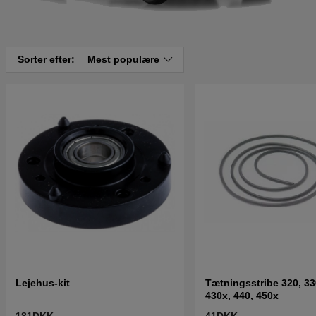
Sorter efter:
Mest populære
Lejehus-kit
Tætningsstribe 320, 33
430x, 440, 450x