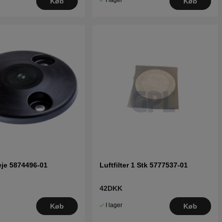
I lager
Køb
Køb
je 5874496-01
Luftfilter 1 Stk 5777537-01
42DKK
I lager
Køb
Køb