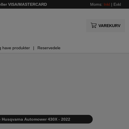
 eller VISA/MASTERCARD
Moms:
Inkl
|
Exkl
VAREKURV
g have produkter
Reservedele
iste Husqvarna Automower 430X - 2022