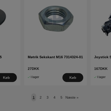
5
Møtrik Sekskant M16 7314324-01
Joystick 
27DKK
167DKK
I lager
I lager
Køb
Køb
1
2
3
4
5
Næste
»