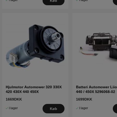
I lager
I lager
Køb
Hjulmotor Automower 320 330X
Batteri Automower Liio
420 430X 440 450X
440 / 450X 5296068-02
1669DKK
1699DKK
I lager
I lager
Køb