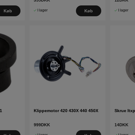
355DKK
12DKK
I lager
I lager
Køb
Køb
1
Klippemotor 420 430X 440 450X
Skrue Itx
999DKK
14DKK