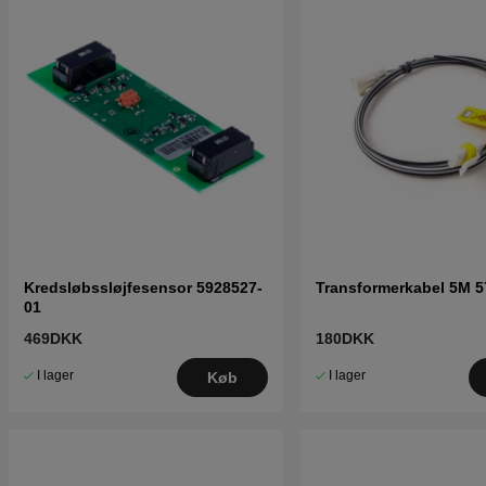
Kredsløbssløjfesensor 5928527-
Transformerkabel 5M 5
01
469DKK
180DKK
I lager
I lager
Køb