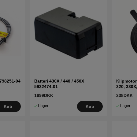
798251-04
Batteri 430X / 440 / 450X
Klipmotor
5932474-01
320, 330X
1699DKK
238DKK
I lager
I lager
Køb
Køb