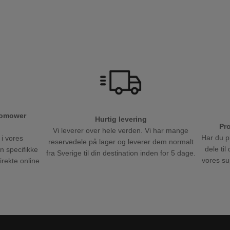
tomower
Hurtig levering
Pr
Vi leverer over hele verden. Vi har mange
Har du p
 i vores
reservedele på lager og leverer dem normalt
dele ti
en specifikke
fra Sverige til din destination inden for 5 dage.
vores sup
direkte online