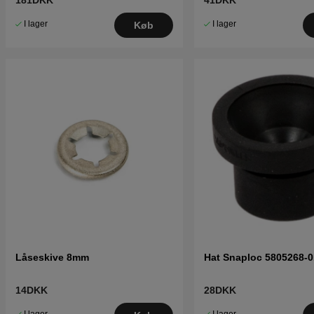
181DKK
41DKK
I lager
I lager
Køb
Låseskive 8mm
Hat Snaploc 5805268-0
14DKK
28DKK