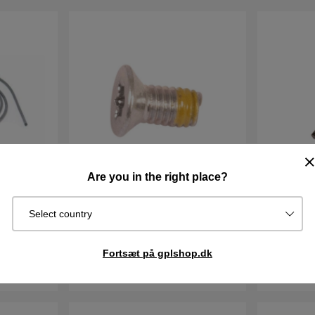
Are you in the right place?
7-06 320,
Skrue M4 Forsænket 5351305-02
Joystick 
Select country
02
10DKK
122DKK
Fortsæt på gplshop.dk
I lager
I lager
Køb
Køb