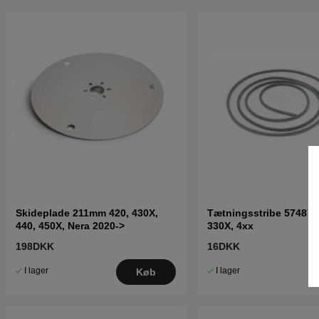
Skideplade 211mm 420, 430X,
Tætningsstribe 574874
440, 450X, Nera 2020->
330X, 4xx
198DKK
16DKK
I lager
I lager
Køb