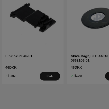
Link 5795646-01
Skive Baghjul 16X40X1
5862106-01
46DKK
46DKK
I lager
I lager
Køb