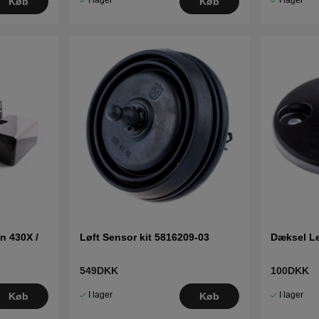
I lager
I lager
Køb
Køb
n 430X /
Løft Sensor kit 5816209-03
Dæksel Le
549DKK
100DKK
I lager
I lager
Køb
Køb