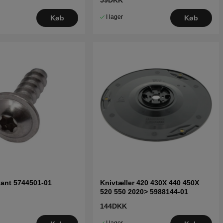
59DKK
I lager
Køb
Køb
pant 5744501-01
Knivtæller 420 430X 440 450X
520 550 2020> 5988144-01
144DKK