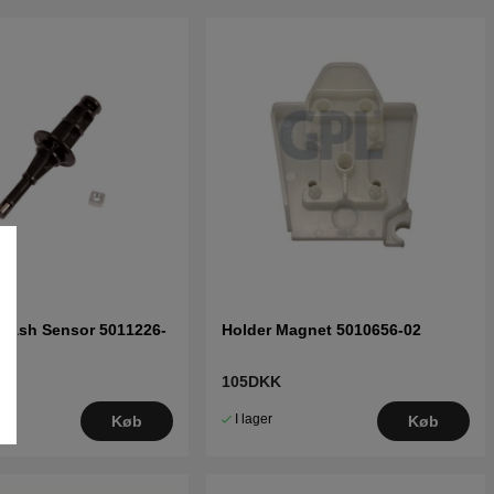
Crash Sensor 5011226-
Holder Magnet 5010656-02
105DKK
I lager
Køb
Køb