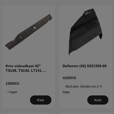
Klik her for reservedelstegning og reservedelsliste til
Husqvarna YTH130 2001-01 (HEYTH130K) 954170026
Klik her for reservedelstegning og reservedelsliste til
Husqvarna YTH130 2001-02 (HEYTH130L) 954170026
Klik her for reservedelstegning og reservedelsliste til
Husqvarna YTH130 2001-09 (HEYTH130L) 954170026
Kniv sideudkast 42"
Deflector (42) 5321309-68
TS138, TS142, LT141,
LT152, LTH171 og andre
429DKK
189DKK
Best.vare. Sendes om 2–5
I lager
dage
Køb
Køb