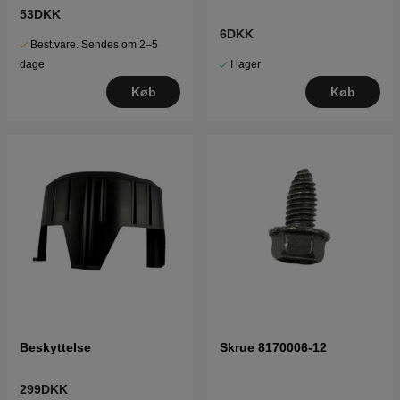
53DKK
6DKK
Best.vare. Sendes om 2–5
I lager
dage
Køb
Køb
Beskyttelse
Skrue 8170006-12
299DKK