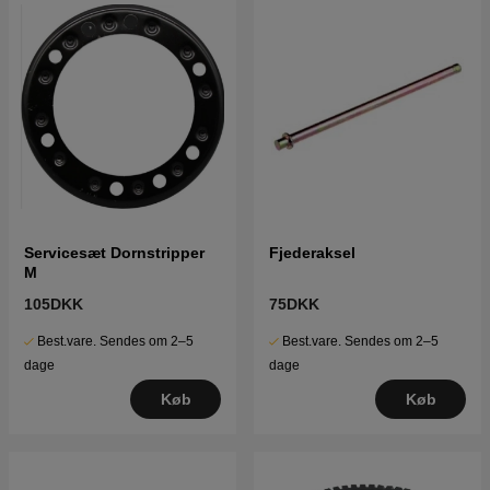
Servicesæt Dornstripper
Fjederaksel
M
105DKK
75DKK
Best.vare. Sendes om 2–5
Best.vare. Sendes om 2–5
dage
dage
Køb
Køb