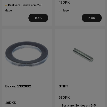
43DKK
Best.vare. Sendes om 2–5
I lager
dage
Køb
Køb
Bakke, 13X20X2
STIFT
57DKK
19DKK
Best.vare. Sendes om 2–5