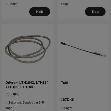
I lager
dage
Køb
Køb
Drivrem LTH1842, LTH174,
Tråd
YTH130, LTH184T
595DKK
197DKK
Best.vare. Sendes om 2–5
I lager
dage