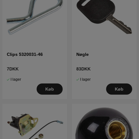
Clips 5320031-46
Nøgle
7DKK
83DKK
I lager
I lager
Køb
Køb