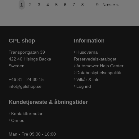
1
2
3
4
5
6
7
8
..
9
Næste
»
GPL shop
Information
Transportgatan 39
Husqvarna
422 46 Hisings Backa
Reservedelskataloget
Sweden
Automower Help Center
Databeskyttelsespolitik
+46 31 - 24 30 15
Vilkår & info
info@gplshop.se
Log ind
Kundetjeneste & åbningstider
Kontaktformular
Om os
Man - Fre 09:00 - 16:00