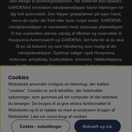
selv tilbage til dockningsstationen, når batteriet skal oplades,
GARDENAS innovative robotplæneklipper klarer klipningen for
dig helt automatisk. Den klipper græsplænen på egen hand,
mens du nyder din fritid eller laver noget andet. GARDENA
robotplæneklipper er markedets mest støjsvage plæneklipper.
Vi har markedets største udvalg af tilbehør og reservdele til
Husqvarna Automower® og GARDENA, det hele for at du skal
få en så bekvem og nem håndtering som muligt af din
robotplæneklipper. Gplshop sælger også Husqvarna
motorsav, arbejdstøj, buskryddere, trimmers, Hækkeklippere,
Jordfræsere, Løvblæser, sneslynger, Højtryksrensere,
Støvsugere, Kapsave, Økser, Klippo Plæneklippere, Legetøj
Cookies
m.m.
Webstedet anvender muligvis en teknologi, der kaldes
"cookies". Cookies er små tekstfiler, der indeholder
oplysninger, som gemmes på din computer af det websted,
du besøger. De bruges til at give ekstra funktionalitet til
Webstedet og til at hjælpe os med at analysere brugen af
Webstedet. Læs om vores brug af cookies
Cokkie - indstillinger
Bekræft og luk