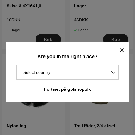
Skive 8,4X16X1,6
Lager
16DKK
46DKK
I lager
I lager
Køb
Køb
Are you in the right place?
Select country
Fortsæt på gplshop.dk
Nylon lag
Trail Rider, 3/4 aksel