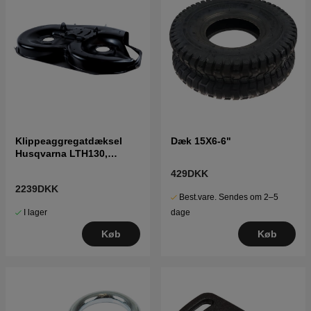
Klippeaggregatdæksel
Dæk 15X6-6"
Husqvarna LTH130,
LTH1742, LTH1542,
429DKK
LT2118A
2239DKK
Best.vare. Sendes om 2–5
I lager
dage
Køb
Køb