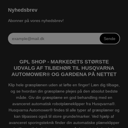
Nyhedsbrev
Abonner på vores nyhedsbrev!
Sende
GPL SHOP - MARKEDETS STØRSTE
UDVALG AF TILBEHØR TIL HUSQVARNA
AUTOMOWER® OG GARDENA PÅ NETTET
Klip hele græsplænen uden at løfte en finger! Læn dig tilbage,
og se hvordan din græsplæne plejes på den absolut bedste
måde. Giv din græsplæne en god behandling med en
avanceret automatisk robotplæneklipper fra Husqvarna®.
Husqvarna Automower® findes til alle typer af græsplæner og
kan tilpasses også til store grunde/marker. Ved hjælp af
avanceret sporingsteknik finder din automatiske plæneklipper