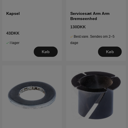
Kapsel
Servicesæt Arm Arm
Bremseenhed
130DKK
43DKK
Best.vare. Sendes om 2–5
I lager
dage
Køb
Køb