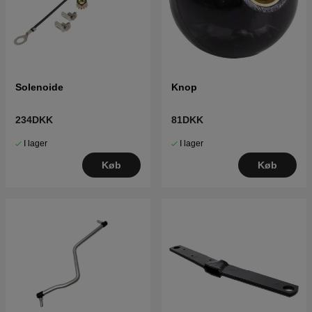
Solenoide
Knop
234DKK
81DKK
I lager
I lager
Køb
Køb