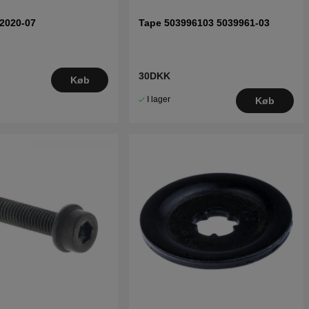
2020-07
Tape 503996103 5039961-03
30DKK
Køb
I lager
Køb