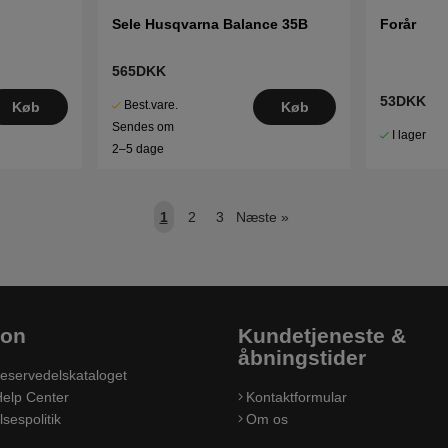
Sele Husqvarna Balance 35B
Forår
565DKK
53DKK
Best.vare.
Køb
Køb
Sendes om
I lager
2–5 dage
1
2
3
Næste
»
ion
Kundetjeneste &
åbningstider
eservedelskataloget
elp Center
Kontaktformular
sespolitik
Om os