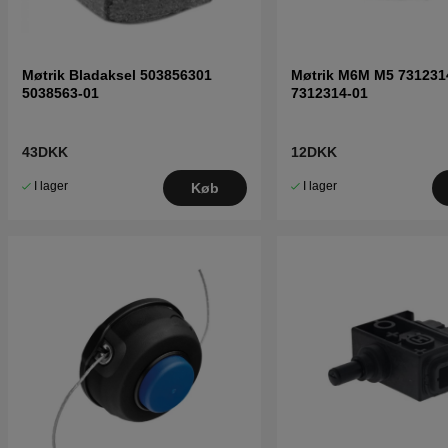
Møtrik Bladaksel 503856301
Møtrik M6M M5 731231
5038563-01
7312314-01
43DKK
12DKK
I lager
I lager
Køb