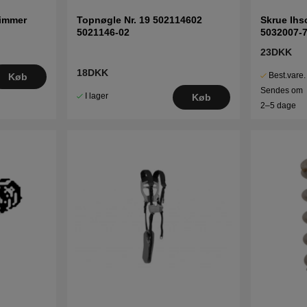
rimmer
Topnøgle Nr. 19 502114602
Skrue Ihs
5021146-02
5032007-
23DKK
18DKK
Best.vare.
Køb
Sendes om
I lager
Køb
2–5 dage