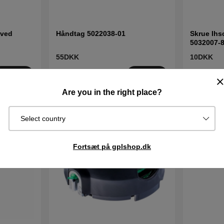
oved
Håndtag 5022038-01
Skrue Ihs
5032007-
55DKK
10DKK
I lager
I lager
Køb
Køb
Are you in the right place?
Nyhed
Select country
Fortsæt på gplshop.dk