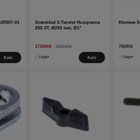
820507-01
Græsblad 3-Tandet Husqvarna
Klemme 5
255-3T, Ø255 mm, Ø1"
175DKK
205DKK
75DKK
I lager
I lager
Køb
Køb