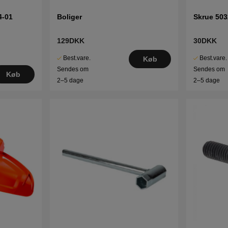
4-01
Boliger
Skrue 503
129DKK
30DKK
Best.vare.
Best.vare.
Køb
Sendes om
Sendes om
Køb
2–5 dage
2–5 dage