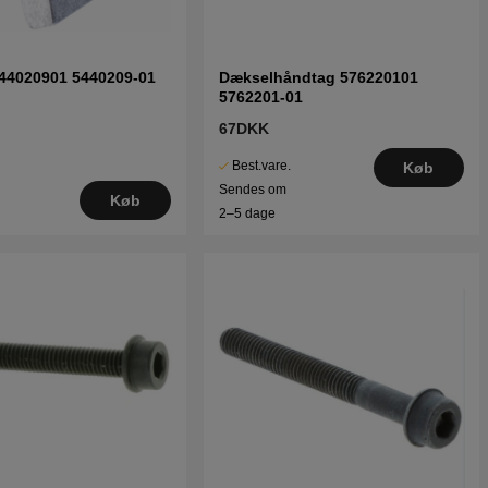
44020901 5440209-01
Dækselhåndtag 576220101
5762201-01
67DKK
Best.vare.
Køb
Sendes om
Køb
2–5 dage