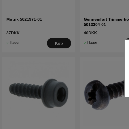
Møtrik 5021971-01
Gennemført Trimmerh
5013304-01
37DKK
40DKK
I lager
I lager
Køb