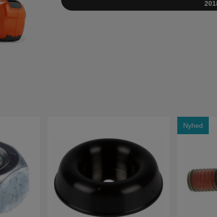
201
Nyhed