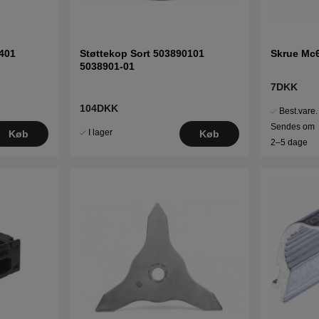
401
Støttekop Sort 503890101
Skrue Mc
5038901-01
7DKK
104DKK
Best.vare.
Sendes om
I lager
Køb
Køb
2–5 dage