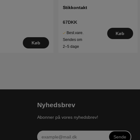
Stikkontakt
67DKK
Best.vare.
Køb
Sendes om
Køb
2–5 dage
Nyhedsbrev
Abonner på vores nyhedsbrev!
Sende