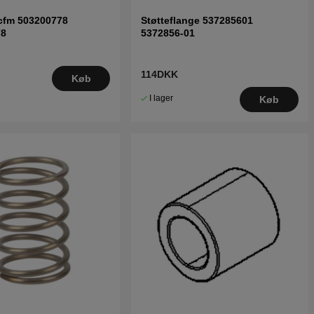
cfm 503200778
Støtteflange 537285601
78
5372856-01
114DKK
Køb
I lager
Køb