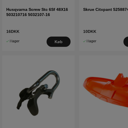
Husqvarna Screw Stc 6Sf 48X16
Skrue Citxpant 525887
503210716 5032107-16
16DKK
10DKK
I lager
I lager
Køb