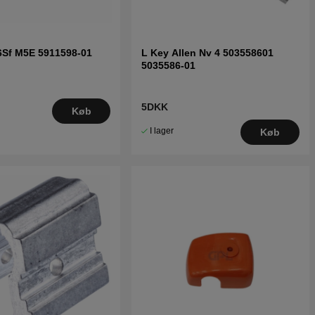
6Sf M5E 5911598-01
L Key Allen Nv 4 503558601
5035586-01
5DKK
Køb
I lager
Køb