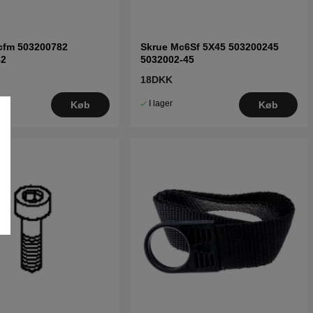
cfm 503200782
Skrue Mc6Sf 5X45 503200245
82
5032002-45
18DKK
I lager
Køb
Køb