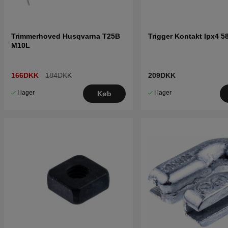
Trimmerhoved Husqvarna T25B
Trigger Kontakt Ipx4 5
M10L
166DKK
184DKK
209DKK
I lager
I lager
Køb