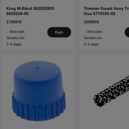
Krog M-Bånd 502022805
Trimmer Guard Assy T
5020228-05
Gua 5770183-05
170DKK
329DKK
Best.vare.
Best.vare.
Køb
Sendes om
Sendes om
2–5 dage
2–5 dage