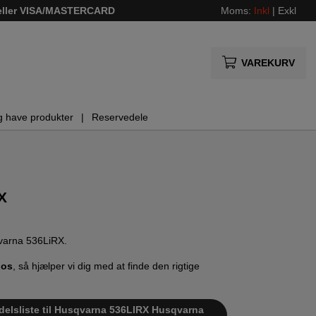
 eller VISA/MASTERCARD
Moms:
Inkl
|
Exkl
VAREKURV
g have produkter
Reservedele
X
sqvarna 536LiRX.
 os
, så hjælper vi dig med at finde den rigtige
edelsliste til Husqvarna 536LIRX Husqvarna