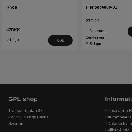
Knop
Fjer 5854800-01
27DKK
47DKK
Best.vare.
Sendes om
I lager
Køb
2–5 dage
GPL shop
Informat
Transportgatan 39
Husqvarna R
422 46 Hisings Backa
Automower H
Sweden
Databeskyttel
Vilkår & info