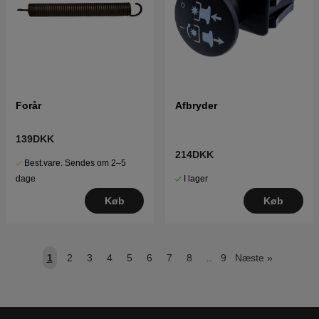
Forår
Afbryder
139DKK
214DKK
Best.vare. Sendes om 2–5
I lager
dage
Køb
Køb
1
2
3
4
5
6
7
8
..
9
Næste
»