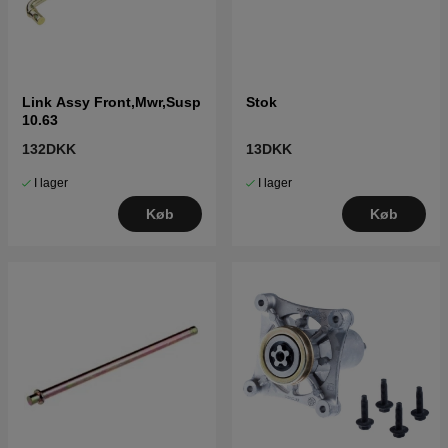
Link Assy Front,Mwr,Susp
Stok
10.63
132DKK
13DKK
I lager
I lager
Køb
Køb