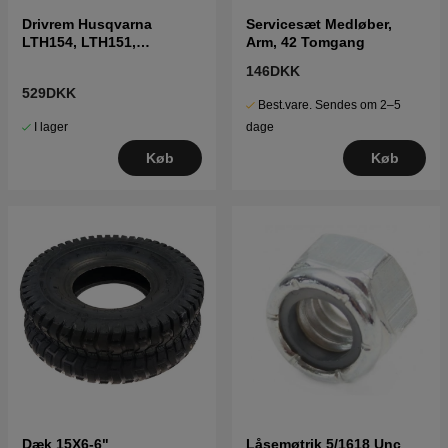
Drivrem Husqvarna
Servicesæt Medløber,
LTH154, LTH151,
Arm, 42 Tomgang
Jonsered LT2218A2,
146DKK
LT2216A2
529DKK
Best.vare. Sendes om 2–5
I lager
dage
Køb
Køb
Dæk 15X6-6"
Låsemøtrik 5/1618 Unc