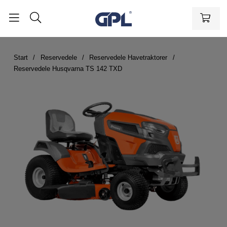
Start
Reservedele
Reservedele Havetraktorer
Reservedele Husqvarna TS 142 TXD