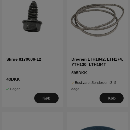
Skrue 8170006-12
Drivrem LTH1842, LTH174,
YTH130, LTH184T
595DKK
43DKK
Best.vare. Sendes om 2–5
I lager
dage
Køb
Køb