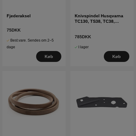
Fjederaksel
Knivspindel Husqvarna
TC130, TS38, TC38,
LTH126, LTH151 m.fl
75DKK
785DKK
Best.vare. Sendes om 2–5
I lager
dage
Køb
Køb