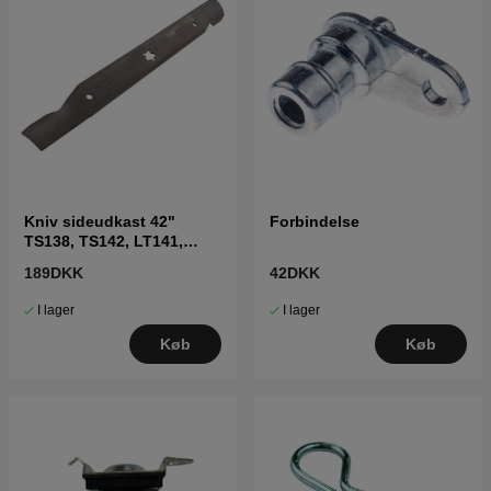
Kniv sideudkast 42"
Forbindelse
TS138, TS142, LT141,
LT152, LTH171 og andre
189DKK
42DKK
I lager
I lager
Køb
Køb