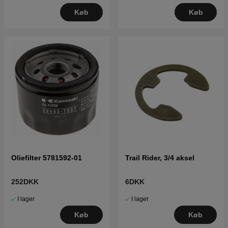
Køb
Køb
Oliefilter 5781592-01
Trail Rider, 3/4 aksel
252DKK
6DKK
I lager
I lager
Køb
Køb