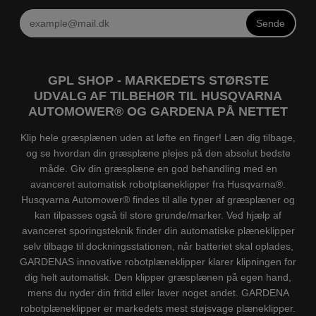
Sende
GPL SHOP - MARKEDETS STØRSTE
UDVALG AF TILBEHØR TIL HUSQVARNA
AUTOMOWER® OG GARDENA PÅ NETTET
Klip hele græsplænen uden at løfte en finger! Læn dig tilbage,
og se hvordan din græsplæne plejes på den absolut bedste
måde. Giv din græsplæne en god behandling med en
avanceret automatisk robotplæneklipper fra Husqvarna®.
Husqvarna Automower® findes til alle typer af græsplæner og
kan tilpasses også til store grunde/marker. Ved hjælp af
avanceret sporingsteknik finder din automatiske plæneklipper
selv tilbage til dockningsstationen, når batteriet skal oplades,
GARDENAS innovative robotplæneklipper klarer klipningen for
dig helt automatisk. Den klipper græsplænen på egen hand,
mens du nyder din fritid eller laver noget andet. GARDENA
robotplæneklipper er markedets mest støjsvage plæneklipper.