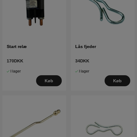
Start relæ
Lås fjeder
170DKK
34DKK
I lager
I lager
Køb
Køb