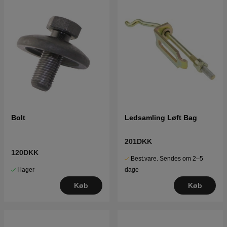
Bolt
Ledsamling Løft Bag
201DKK
120DKK
Best.vare. Sendes om 2–5
I lager
dage
Køb
Køb