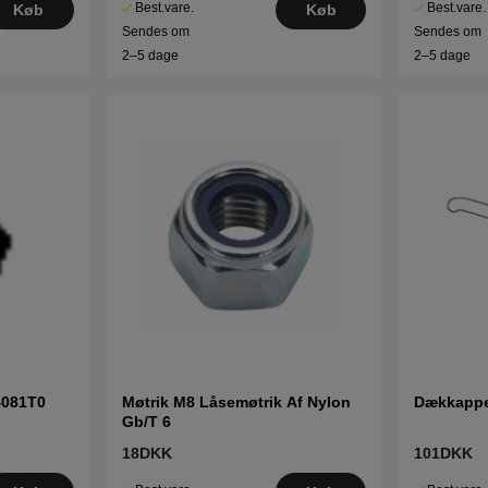
Best.vare.
Best.vare.
Køb
Køb
Sendes om
Sendes om
2–5 dage
2–5 dage
4081T0
Møtrik M8 Låsemøtrik Af Nylon
Dækkappe
Gb/T 6
18DKK
101DKK