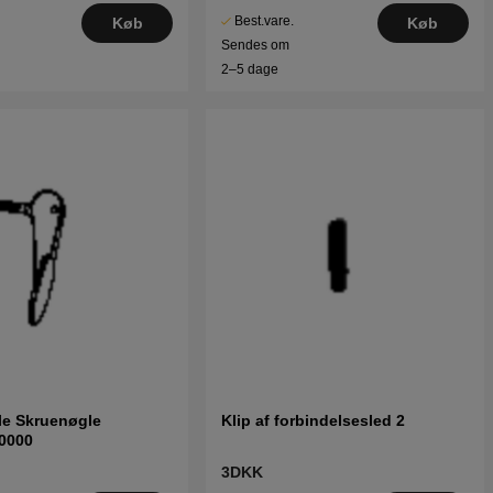
Best.vare.
Køb
Køb
Sendes om
2–5 dage
le Skruenøgle
Klip af forbindelsesled 2
0000
3DKK