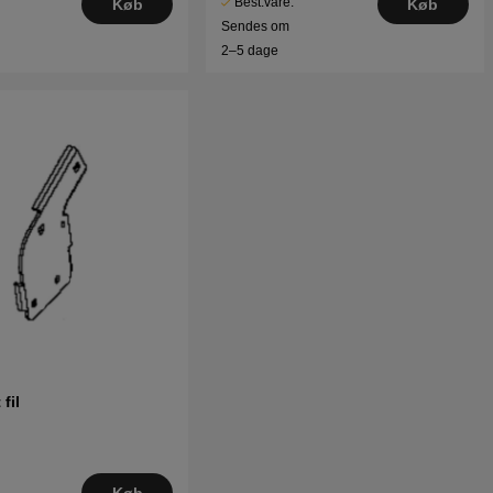
Best.vare.
Køb
Køb
Sendes om
2–5 dage
fil