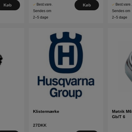
Best.vare.
Best.vare.
Køb
Køb
Sendes om
Sendes om
2–5 dage
2–5 dage
Klistermærke
Møtrik M6
Gb/T 6
27DKK