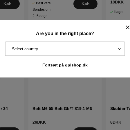
18DKK
Best.vare.
Køb
Køb
Sendes om
I lager
2–5 dage
Are you in the right place?
Select country
Fortsæt på gplshop.dk
or 34
Bolt M6 55 Bolt Gb/T 819.1 M6
Skulder T
26DKK
8DKK