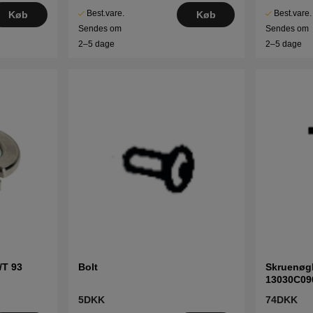
Best.vare.
Best.vare.
Køb
Køb
Sendes om
Sendes om
2–5 dage
2–5 dage
/T 93
Bolt
Skruenøg
13030C09
5DKK
74DKK