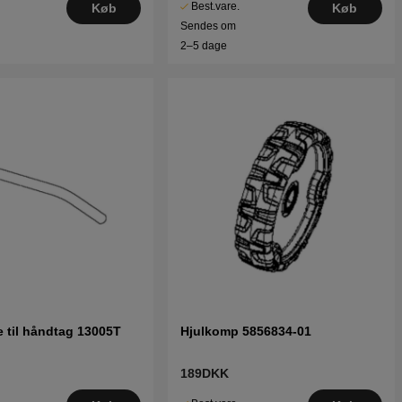
Best.vare.
Køb
Køb
Sendes om
2–5 dage
 til håndtag 13005T
Hjulkomp 5856834-01
189DKK