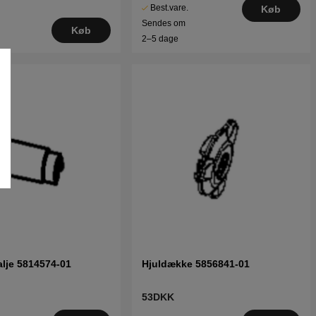
Best.vare.
Køb
Sendes om
Køb
2–5 dage
alje 5814574-01
Hjuldække 5856841-01
53DKK