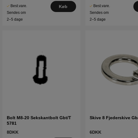
Best.vare.
Best.vare.
Køb
Sendes om
Sendes om
2–5 dage
2–5 dage
Bolt M8-20 Sekskantbolt Gbt/T
Skive 8 Fjederskive Gb
5781
8DKK
6DKK