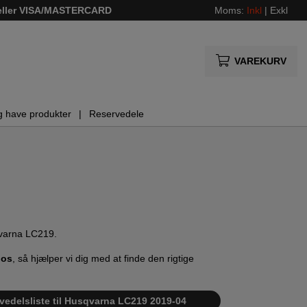
 eller VISA/MASTERCARD
Moms:
Inkl
|
Exkl
VAREKURV
g have produkter
Reservedele
sqvarna LC219.
 os
, så hjælper vi dig med at finde den rigtige
rvedelsliste til Husqvarna LC219 2019-04