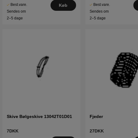
Best.vare.
Best.vare.
Køb
Sendes om
Sendes om
2–5 dage
2–5 dage
Skive Bølgeskive 13042T01D01
Fjeder
7DKK
27DKK