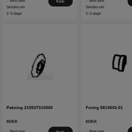
Best.vare.
Best.vare.
Køb
Sendes om
Sendes om
2–5 dage
2–5 dage
Pakning 21053T010000
Foring 5814043-01
8DKK
6DKK
Best.vare.
Best.vare.