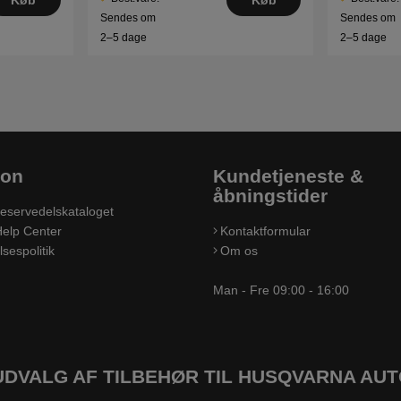
Køb
Køb
Sendes om
Sendes om
2–5 dage
2–5 dage
ion
Kundetjeneste &
åbningstider
eservedelskataloget
elp Center
Kontaktformular
sespolitik
Om os
Man - Fre 09:00 - 16:00
UDVALG AF TILBEHØR TIL HUSQVARNA A