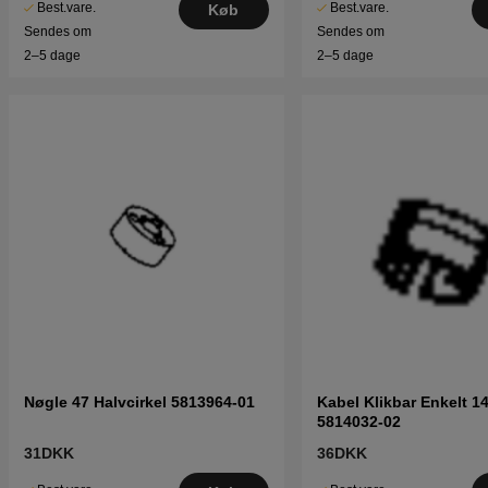
Best.vare.
Best.vare.
Køb
Sendes om
Sendes om
2–5 dage
2–5 dage
Nøgle 47 Halvcirkel 5813964-01
Kabel Klikbar Enkelt 1
5814032-02
31DKK
36DKK