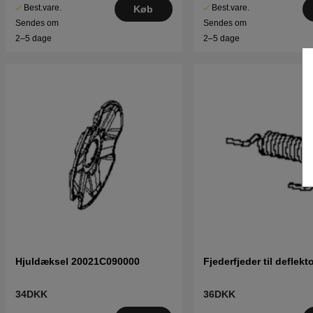
Best.vare.
Best.vare.
Køb
Sendes om
Sendes om
2–5 dage
2–5 dage
Hjuldæksel 20021C090000
Fjederfjeder til deflekt
34DKK
36DKK