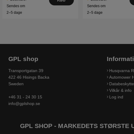
Køb
Sendes om
Sendes om
2–5 dage
2–5 dage
GPL shop
Informat
Transportgatan 39
Husqvarna R
422 46 Hisings Backa
Automower H
Sweden
Databeskyttel
Vilkår & info
+46 31 - 24 30 15
Log ind
info@gplshop.se
GPL SHOP - MARKEDETS STØRSTE 