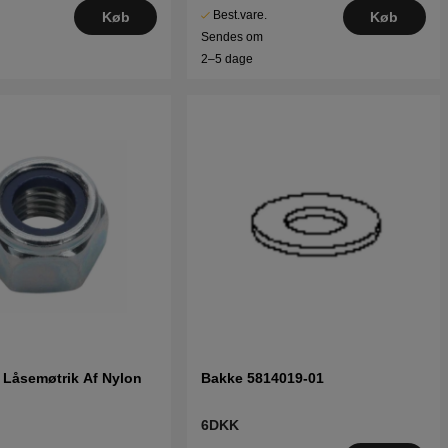
Best.vare.
Køb
Køb
Sendes om
2–5 dage
 Låsemøtrik Af Nylon
Bakke 5814019-01
6DKK