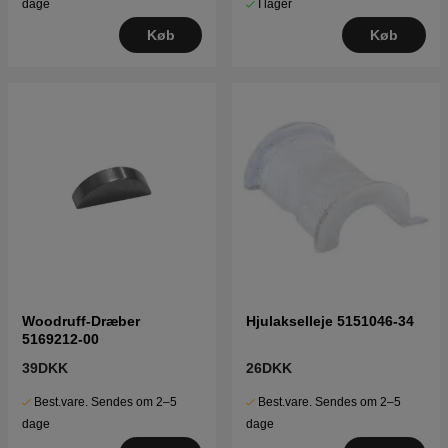
I lager
dage
Køb
Køb
Woodruff-Dræber
Hjulakselleje 5151046-34
5169212-00
39DKK
26DKK
Best.vare. Sendes om 2–5
Best.vare. Sendes om 2–5
dage
dage