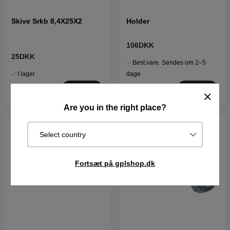
Skive Srkb 8,4X25X2
Holder
106DKK
25DKK
Best.vare. Sendes om 2–5
I lager
dage
Køb
Køb
Are you in the right place?
Select country
Fortsæt på gplshop.dk