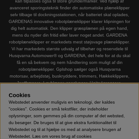
kan tilpasses også til store grunde/marker. Ved hjælp af
avanceret sporingsteknik finder din automatiske plæneklipper
selv tilbage til dockningsstationen, når batteriet skal oplades,
GARDENAS innovative robotplæneklipper klarer klipningen for
dig helt automatisk. Den klipper græsplænen på egen hand,
mens du nyder din fritid eller laver noget andet. GARDENA
robotplæneklipper er markedets mest støjsvage plæneklipper.
Vi har markedets største udvalg af tilbehør og reservdele til
Husqvarna Automower® og GARDENA, det hele for at du skal
få en så bekvem og nem håndtering som muligt af din
robotplæneklipper. Gplshop sælger også Husqvarna
motorsav, arbejdstøj, buskryddere, trimmers, Hækkeklippere,
Jordfræsere, Løvblæser, sneslynger, Højtryksrensere,
Støvsugere, Kapsave, Økser, Klippo Plæneklippere, Legetøj
Cookies
m.m.
Webstedet anvender muligvis en teknologi, der kaldes
"cookies". Cookies er små tekstfiler, der indeholder
oplysninger, som gemmes på din computer af det websted,
du besøger. De bruges til at give ekstra funktionalitet til
Webstedet og til at hjælpe os med at analysere brugen af
Webstedet. Læs om vores brug af cookies