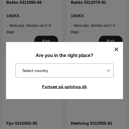
Bakke 5312066-66
Bakke 5312079-81
19DKK
18DKK
Best.vare. Sendes om 2–5
Best.vare. Sendes om 2–5
dage
dage
Køb
Køb
Are you in the right place?
Select country
Fortsæt på gplshop.dk
Fjer 5312062-35
Hæftning 5312055-81