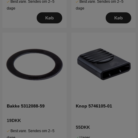
Best.vare. Sendes om 2–5
Best.vare. Sendes om 2–5
dage
dage
Køb
Køb
Bakke 5312088-59
Knop 5746105-01
19DKK
55DKK
Best.vare. Sendes om 2–5
I lager
dage