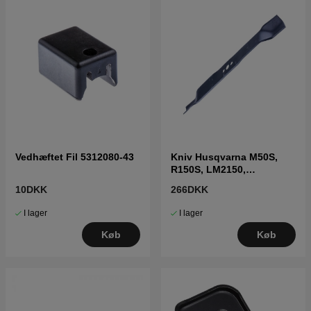
Vedhæftet Fil 5312080-43
Kniv Husqvarna M50S,
R150S, LM2150,
LM2151CMDA, M51-140R
10DKK
266DKK
I lager
I lager
Køb
Køb