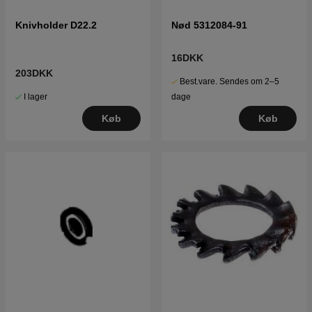
Knivholder D22.2
Nød 5312084-91
16DKK
203DKK
Best.vare. Sendes om 2–5
I lager
dage
Køb
Køb