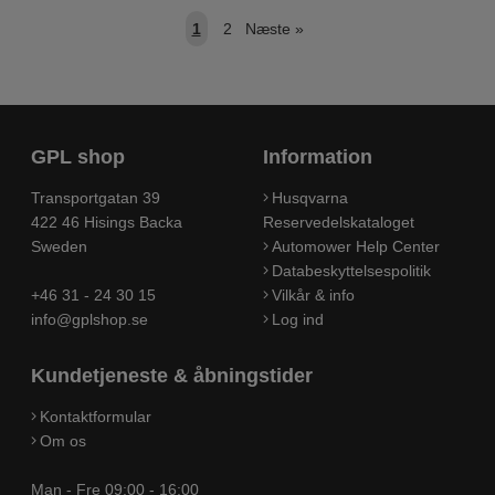
1
2
Næste
»
GPL shop
Information
Transportgatan 39
Husqvarna
422 46 Hisings Backa
Reservedelskataloget
Sweden
Automower Help Center
Databeskyttelsespolitik
+46 31 - 24 30 15
Vilkår & info
info@gplshop.se
Log ind
Kundetjeneste & åbningstider
Kontaktformular
Om os
Man - Fre 09:00 - 16:00