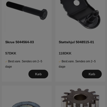
Skrue 5044564-03
Støttehjul 5048515-01
57DKK
118DKK
Best.vare. Sendes om 2–5
Best.vare. Sendes om 2–5
dage
dage
Køb
Køb