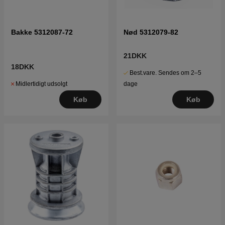
Bakke 5312087-72
Nød 5312079-82
21DKK
18DKK
Best.vare. Sendes om 2–5
Midlertidigt udsolgt
dage
Køb
Køb