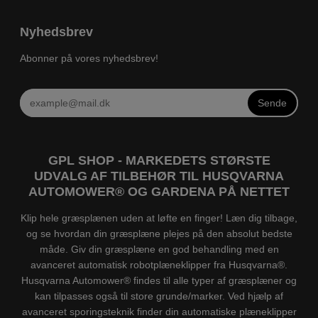
Nyhedsbrev
Abonner på vores nyhedsbrev!
Sende
GPL SHOP - MARKEDETS STØRSTE
UDVALG AF TILBEHØR TIL HUSQVARNA
AUTOMOWER® OG GARDENA PÅ NETTET
Klip hele græsplænen uden at løfte en finger! Læn dig tilbage,
og se hvordan din græsplæne plejes på den absolut bedste
måde. Giv din græsplæne en god behandling med en
avanceret automatisk robotplæneklipper fra Husqvarna®.
Husqvarna Automower® findes til alle typer af græsplæner og
kan tilpasses også til store grunde/marker. Ved hjælp af
avanceret sporingsteknik finder din automatiske plæneklipper