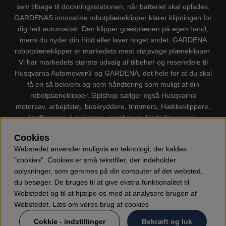
selv tilbage til dockningsstationen, når batteriet skal oplades,
GARDENAS innovative robotplæneklipper klarer klipningen for
dig helt automatisk. Den klipper græsplænen på egen hand,
mens du nyder din fritid eller laver noget andet. GARDENA
robotplæneklipper er markedets mest støjsvage plæneklipper.
Vi har markedets største udvalg af tilbehør og reservdele til
Husqvarna Automower® og GARDENA, det hele for at du skal
få en så bekvem og nem håndtering som muligt af din
robotplæneklipper. Gplshop sælger også Husqvarna
motorsav, arbejdstøj, buskryddere, trimmers, Hækkeklippere,
Jordfræsere, Løvblæser, sneslynger, Højtryksrensere,
Støvsugere, Kapsave, Økser, Klippo Plæneklippere, Legetøj
Cookies
m.m.
Webstedet anvender muligvis en teknologi, der kaldes
"cookies". Cookies er små tekstfiler, der indeholder
oplysninger, som gemmes på din computer af det websted,
du besøger. De bruges til at give ekstra funktionalitet til
Webstedet og til at hjælpe os med at analysere brugen af
Webstedet. Læs om vores brug af cookies
Cokkie - indstillinger
Bekræft og luk