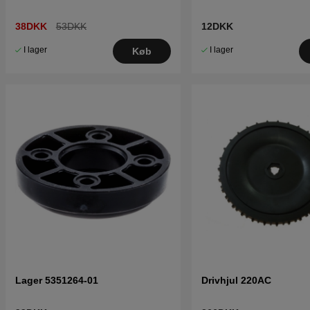
38DKK
53DKK
12DKK
I lager
I lager
Køb
Lager 5351264-01
Drivhjul 220AC