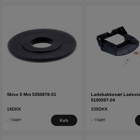
Skive 5 Mm 5350878-01
Ladebakkesæt Ladesta
5100597-04
18DKK
339DKK
I lager
I lager
Køb