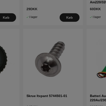
Am220/32
29DKK
60DKK
I lager
I lager
Køb
Køb
Skrue Itxpant 5744501-01
Batteri A
220Ac/230