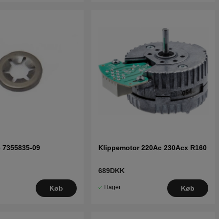
 7355835-09
Klippemotor 220Ac 230Acx R160
689DKK
I lager
Køb
Køb