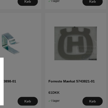
I lager
Køb
Køb
350898-01
Forreste Mærkat 5743821-01
61DKK
I lager
Køb
Køb