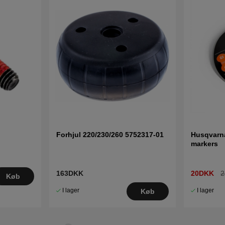
Forhjul 220/230/260 5752317-01
Husqvarna
markers
163DKK
20DKK
2
Køb
I lager
I lager
Køb