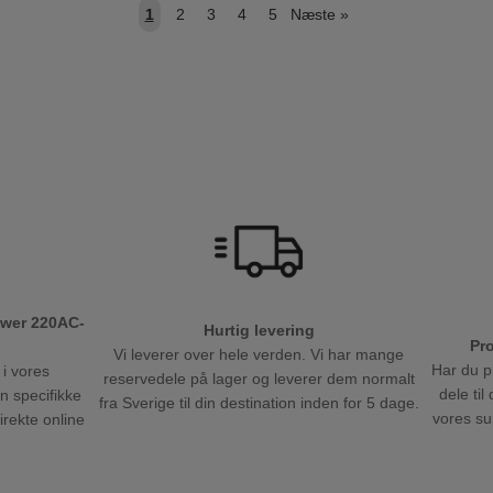
1
2
3
4
5
Næste
»
ower 220AC-
Hurtig levering
Pr
Vi leverer over hele verden. Vi har mange
Har du p
 i vores
reservedele på lager og leverer dem normalt
dele ti
en specifikke
fra Sverige til din destination inden for 5 dage.
vores sup
direkte online