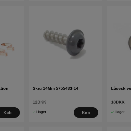
tion
Skru 14Mm 5755433-14
Låseskive
12DKK
18DKK
I lager
I lager
Køb
Køb