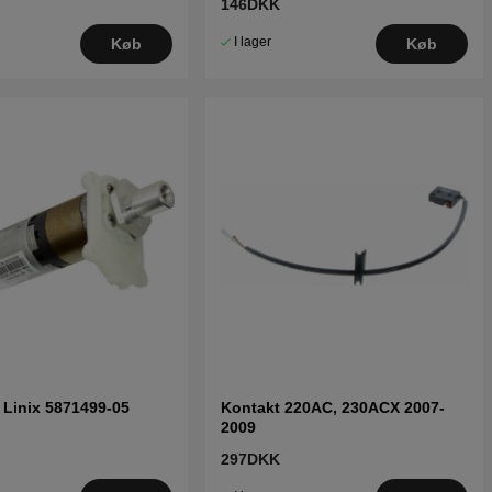
146DKK
I lager
Køb
Køb
 Linix 5871499-05
Kontakt 220AC, 230ACX 2007-
2009
297DKK