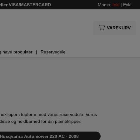
 eller VISA/MASTERCARD
Moms:
Inkl
|
Exkl
VAREKURV
g have produkter
Reservedele
klipper i topform med vores reservedele. Vores
ydelse og holdbarhed for din plæneklipper.
ste Husqvarna Automower 220 AC - 2008