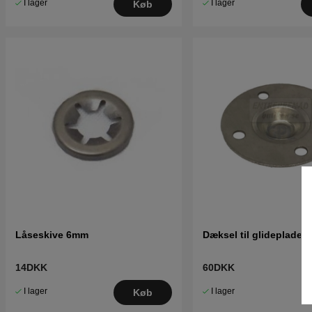
I lager
I lager
Køb
Låseskive 6mm
Dæksel til glideplade
14DKK
60DKK
I lager
I lager
Køb