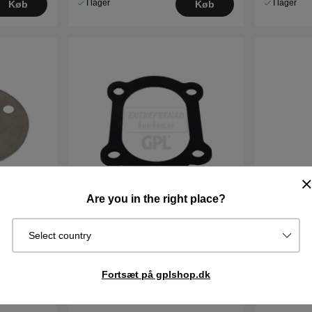
I lager
I lager
Køb
Køb
Are you in the right place?
Pakningshjul Motor 5351392-03
Klemme 5
Select country
38DKK
10DKK
Fortsæt på gplshop.dk
I lager
I lager
Køb
Køb