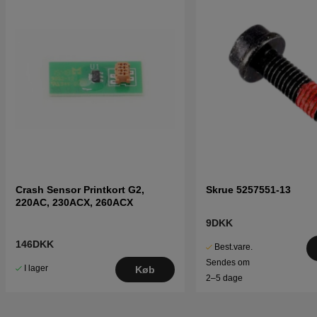
Crash Sensor Printkort G2,
Skrue 5257551-13
220AC, 230ACX, 260ACX
9DKK
146DKK
Best.vare.
Sendes om
I lager
Køb
2–5 dage