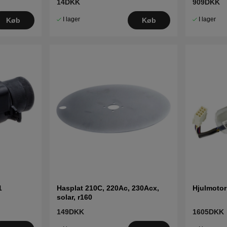
14DKK
909DKK
I lager
I lager
Køb
Køb
1
Hasplat 210C, 220Ac, 230Acx,
Hjulmotor
solar, r160
149DKK
1605DKK