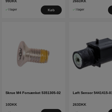
99DKK
266DKK
I lager
I lager
Køb
Skrue M4 Forsænket 5351305-02
Løft Sensor 5441415-0
10DKK
263DKK