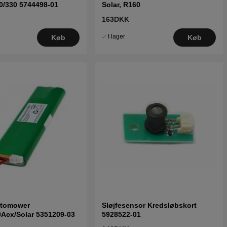
0/330 5744498-01
Solar, R160
163DKK
I lager
Køb
Køb
utomower
Sløjfesensor Kredsløbskort
Acx/Solar 5351209-03
5928522-01