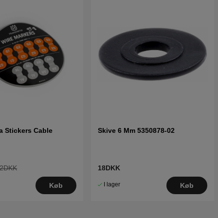
 Stickers Cable
Skive 6 Mm 5350878-02
2DKK
18DKK
I lager
Køb
Køb