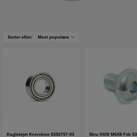
Sorter efter:
Mest populære
Kuglelejet Knivskive 5350757-03
Skru K6Sf M6X8 Fzb 5