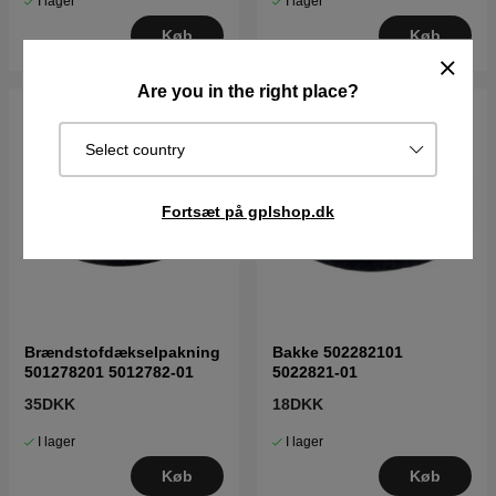
I lager
I lager
Køb
Køb
Are you in the right place?
Select country
Fortsæt på gplshop.dk
Brændstofdækselpakning
Bakke 502282101
501278201 5012782-01
5022821-01
35DKK
18DKK
I lager
I lager
Køb
Køb