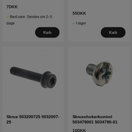
7DKK
55DKK
Best.vare. Sendes om 2–5
I lager
dage
Køb
Køb
Skrue 503200725 5032007-
Skruechokerkontrol
25
503479001 5034790-01
10DKK