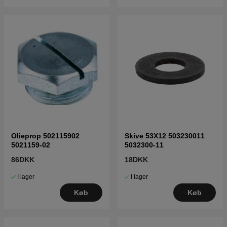
Olieprop 502115902
Skive 53X12 503230011
5021159-02
5032300-11
86DKK
18DKK
I lager
I lager
Køb
Køb