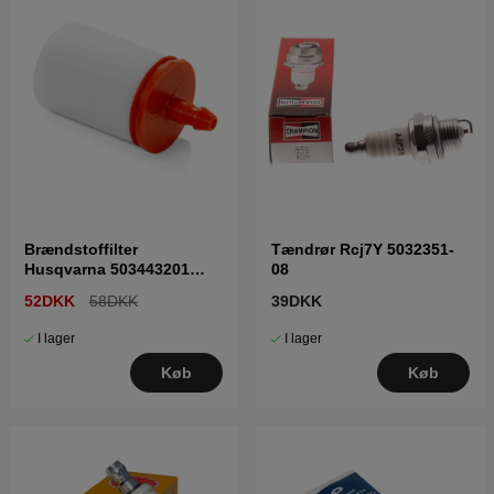
Brændstoffilter
Tændrør Rcj7Y 5032351-
Husqvarna 503443201
08
5034432-01
52DKK
58DKK
39DKK
I lager
I lager
Køb
Køb