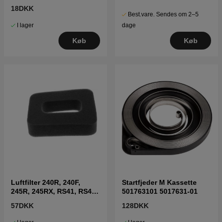
18DKK
Best.vare. Sendes om 2–5
I lager
dage
Køb
Køb
Luftfilter 240R, 240F,
Startfjeder M Kassette
245R, 245RX, RS41, RS44,
501763101 5017631-01
GR50
57DKK
128DKK