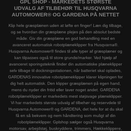
GPL SHOP - MARKEDETS STØRSTE
UDVALG AF TILBEHØR TIL HUSQVARNA
AUTOMOWER® OG GARDENA PÅ NETTET
Klip hele græsplænen uden at løfte en finger! Læn dig tilbage,
og se hvordan din græsplæne plejes på den absolut bedste
måde. Giv din græsplæne en god behandling med en
avanceret automatisk robotplæneklipper fra Husqvarna®.
Husqvarna Automower® findes til alle typer af græsplæner og
kan tilpasses også til store grunde/marker. Ved hjælp af
avanceret sporingsteknik finder din automatiske plæneklipper
selv tilbage til dockningsstationen, når batteriet skal oplades,
GARDENAS innovative robotplæneklipper klarer klipningen for
dig helt automatisk. Den klipper græsplænen på egen hand,
mens du nyder din fritid eller laver noget andet. GARDENA
robotplæneklipper er markedets mest støjsvage plæneklipper.
Vi har markedets største udvalg af tilbehør og reservdele til
Husqvarna Automower® og GARDENA, det hele for at du skal
få en så bekvem og nem håndtering som muligt af din
robotplæneklipper. Gplshop sælger også Husqvarna
motorsav, arbejdstøj, buskryddere, trimmers, Hækkeklippere,