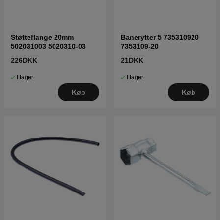
Støtteflange 20mm
Banerytter 5 735310920
502031003 5020310-03
7353109-20
226DKK
21DKK
I lager
I lager
Køb
Køb