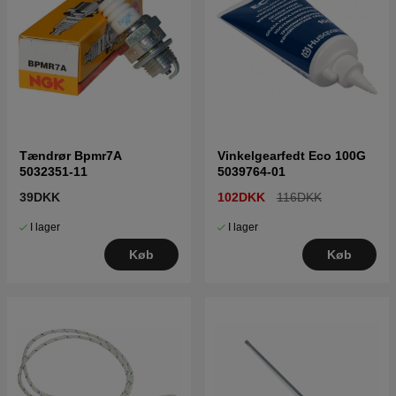
Tændrør Bpmr7A
Vinkelgearfedt Eco 100G
5032351-11
5039764-01
39DKK
102DKK
116DKK
I lager
I lager
Køb
Køb