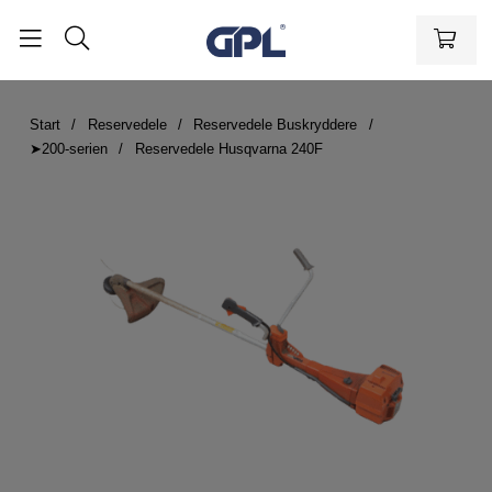
Start
Reservedele
Reservedele Buskryddere
➤200-serien
Reservedele Husqvarna 240F