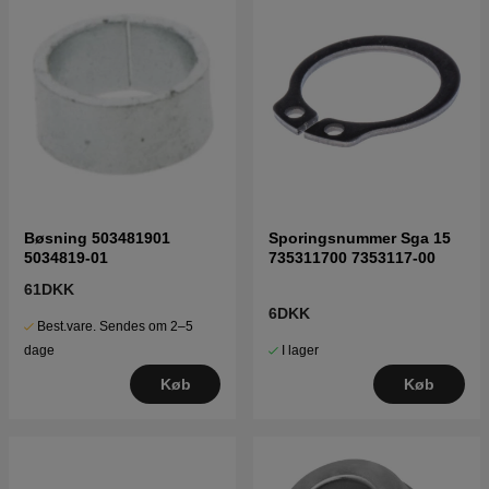
Bøsning 503481901
Sporingsnummer Sga 15
5034819-01
735311700 7353117-00
61DKK
6DKK
Best.vare. Sendes om 2–5
I lager
dage
Køb
Køb