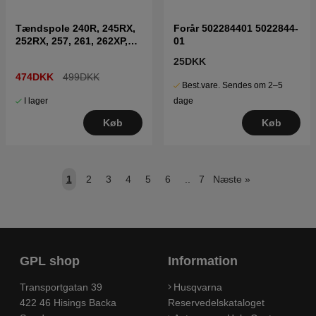
Tændspole 240R, 245RX,
Forår 502284401 5022844-
252RX, 257, 261, 262XP,
01
RS44
25DKK
474DKK
499DKK
Best.vare. Sendes om 2–5
I lager
dage
Køb
Køb
1
2
3
4
5
6
..
7
Næste
»
GPL shop
Information
Transportgatan 39
Husqvarna
422 46 Hisings Backa
Reservedelskataloget