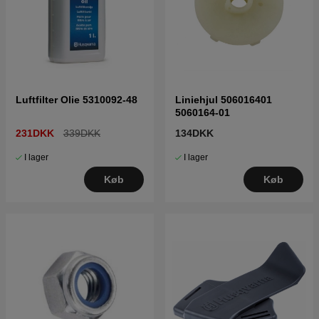
Luftfilter Olie 5310092-48
Liniehjul 506016401
5060164-01
231DKK
339DKK
134DKK
I lager
I lager
Køb
Køb