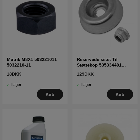
Møtrik M8X1 503221011
Reservedelssæt Til
5032210-11
Støttekop 535334401
5353344-01
18DKK
129DKK
I lager
I lager
Køb
Køb