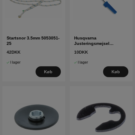
Startsnor 3.5mm 5053051-
Husqvarna
25
Justeringsmejsel
karburator 5016002-03
42DKK
10DKK
I lager
I lager
Køb
Køb