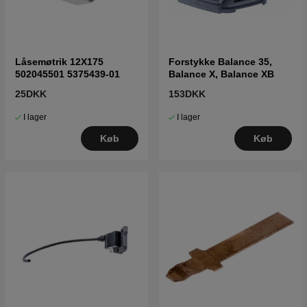
Låsemøtrik 12X175
Forstykke Balance 35,
502045501 5375439-01
Balance X, Balance XB
25DKK
153DKK
I lager
I lager
Køb
Køb