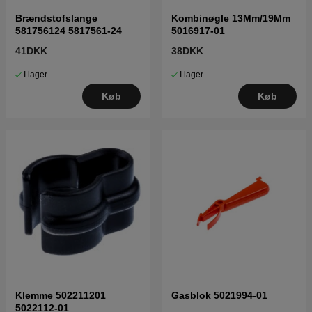
Brændstofslange
Kombinøgle 13Mm/19Mm
581756124 5817561-24
5016917-01
41DKK
38DKK
I lager
I lager
Køb
Køb
Klemme 502211201
Gasblok 5021994-01
5022112-01