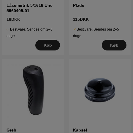
Låsemøtrik 5/1618 Unc
Plade
5960405-01
18DKK
115DKK
Best.vare. Sendes om 2–5
Best.vare. Sendes om 2–5
dage
dage
Køb
Køb
Greb
Kapsel