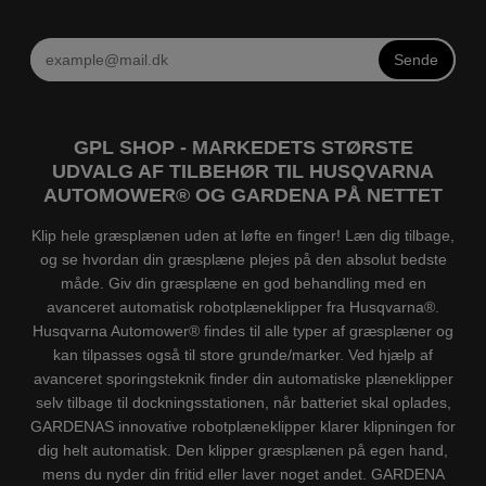
Sende
GPL SHOP - MARKEDETS STØRSTE
UDVALG AF TILBEHØR TIL HUSQVARNA
AUTOMOWER® OG GARDENA PÅ NETTET
Klip hele græsplænen uden at løfte en finger! Læn dig tilbage,
og se hvordan din græsplæne plejes på den absolut bedste
måde. Giv din græsplæne en god behandling med en
avanceret automatisk robotplæneklipper fra Husqvarna®.
Husqvarna Automower® findes til alle typer af græsplæner og
kan tilpasses også til store grunde/marker. Ved hjælp af
avanceret sporingsteknik finder din automatiske plæneklipper
selv tilbage til dockningsstationen, når batteriet skal oplades,
GARDENAS innovative robotplæneklipper klarer klipningen for
dig helt automatisk. Den klipper græsplænen på egen hand,
mens du nyder din fritid eller laver noget andet. GARDENA