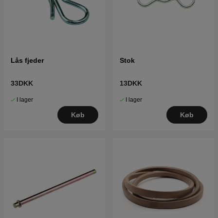
Lås fjeder
Stok
33DKK
13DKK
I lager
I lager
Køb
Køb