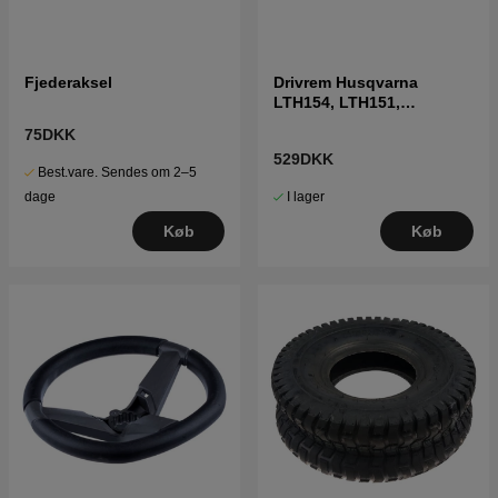
Fjederaksel
Drivrem Husqvarna
LTH154, LTH151,
Jonsered LT2218A2,
75DKK
LT2216A2
529DKK
Best.vare. Sendes om 2–5
I lager
dage
Køb
Køb