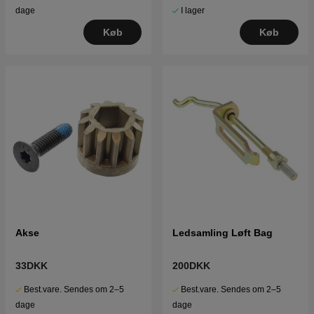
I lager
dage
Køb
Køb
Akse
Ledsamling Løft Bag
33DKK
200DKK
Best.vare. Sendes om 2–5
Best.vare. Sendes om 2–5
dage
dage