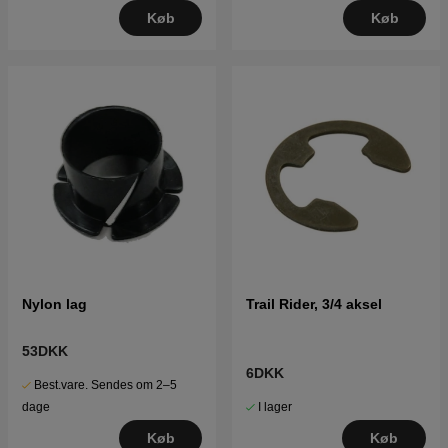
Køb
Køb
Nylon lag
Trail Rider, 3/4 aksel
53DKK
6DKK
Best.vare. Sendes om 2–5
I lager
dage
Køb
Køb