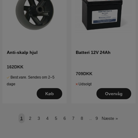
Anti-skalp hjul
Batteri 12V 24Ah
162DKK
709DKK
Best.vare. Sendes om 2–5
Udsolgt
dage
Overvåg
Køb
1
2
3
4
5
6
7
8
..
9
Næste
»