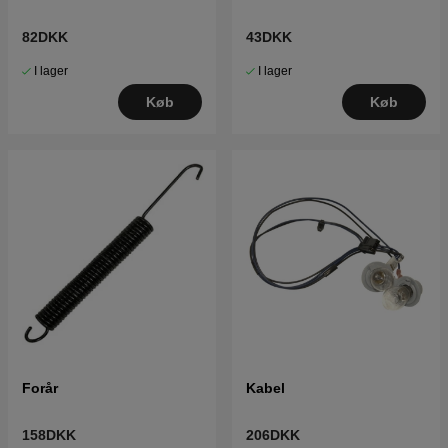
82DKK
43DKK
I lager
I lager
Køb
Køb
Forår
Kabel
158DKK
206DKK