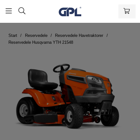
Start
Reservedele
Reservedele Havetraktorer
Reservedele Husqvarna YTH 21548