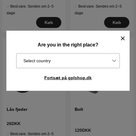
Best.vare. Sendes om 2–5
Best.vare. Sendes om 2–5
dage
dage
Køb
Køb
Are you in the right place?
Select country
Fortsæt på gplshop.dk
Lås fjeder
Bolt
26DKK
120DKK
Best.vare. Sendes om 2–5