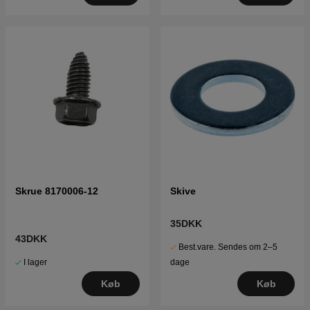
Skrue 8170006-12
Skive
35DKK
43DKK
Best.vare. Sendes om 2–5
I lager
dage
Køb
Køb