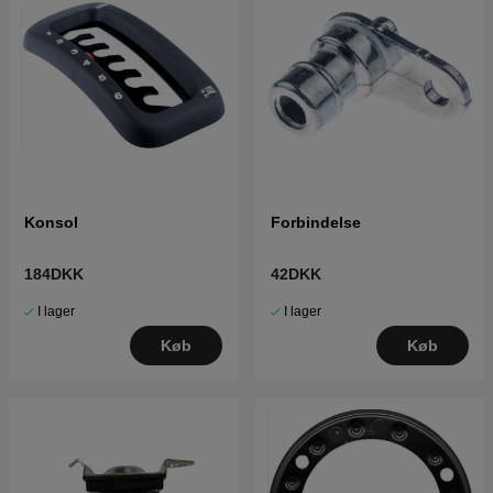
Konsol
Forbindelse
184DKK
42DKK
I lager
I lager
Køb
Køb