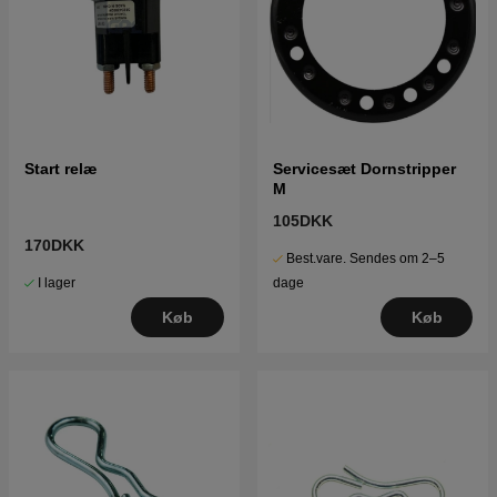
Start relæ
Servicesæt Dornstripper
M
105DKK
170DKK
Best.vare. Sendes om 2–5
I lager
dage
Køb
Køb