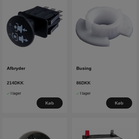
Afbryder
Busing
214DKK
86DKK
I lager
I lager
Køb
Køb