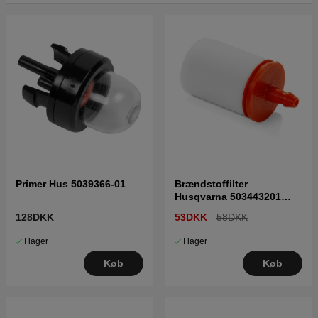
Primer Hus 5039366-01
Brændstoffilter
Husqvarna 503443201
5034432-01
128DKK
53DKK
58DKK
I lager
I lager
Køb
Køb