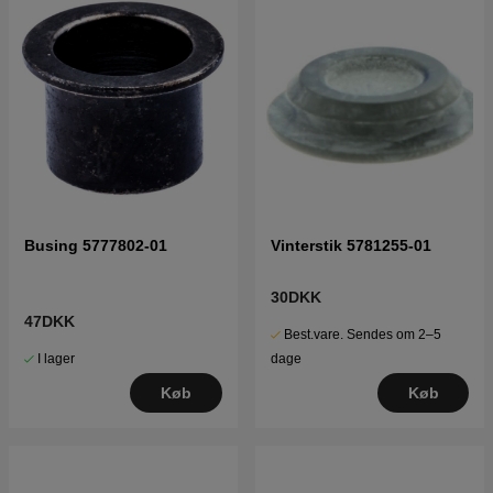
Busing 5777802-01
Vinterstik 5781255-01
30DKK
47DKK
Best.vare. Sendes om 2–5
I lager
dage
Køb
Køb