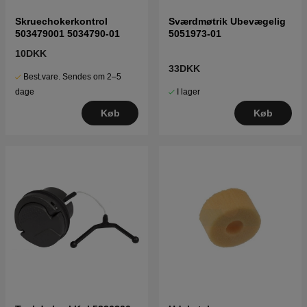
Skruechokerkontrol
Sværdmøtrik Ubevægelig
503479001 5034790-01
5051973-01
10DKK
33DKK
Best.vare. Sendes om 2–5
I lager
dage
Køb
Køb