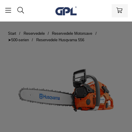
Start
Reservedele
Reservedele Motorsave
➤500-serien
Reservedele Husqvarna 556