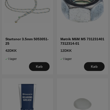
Startsnor 3.5mm 5053051-
Møtrik M6M M5 731231401
25
7312314-01
42DKK
12DKK
I lager
I lager
Køb
Køb