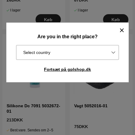
26DKK
87DKK
I lager
I lager
Køb
Køb
Are you in the right place?
Select country
Fortsæt på gplshop.dk
Silikone Dc 7091 5032672-
Vagt 5052016-01
01
213DKK
75DKK
Best.vare. Sendes om 2–5