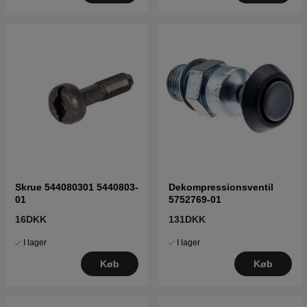
Skrue 544080301 5440803-
Dekompressionsventil
01
5752769-01
16DKK
131DKK
I lager
I lager
Køb
Køb