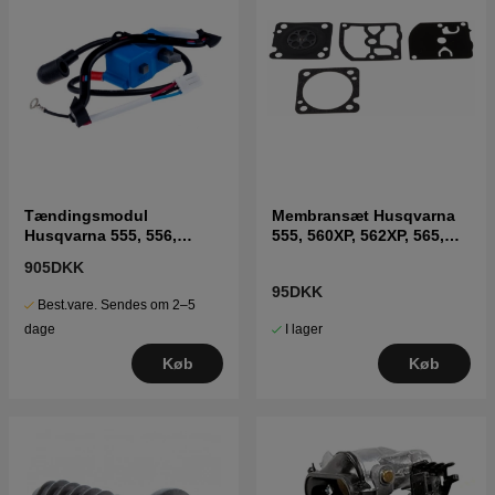
Tændingsmodul
Membransæt Husqvarna
Husqvarna 555, 556,
555, 560XP, 562XP, 565,
CS2258
572XP
905DKK
95DKK
Best.vare. Sendes om 2–5
I lager
dage
Køb
Køb