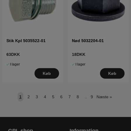
Stik Kpl 5035522-01
Nød 5032204-01
63DKK
18DKK
I lager
I lager
Køb
Køb
1
2
3
4
5
6
7
8
..
9
Næste
»
GPL shop
Information