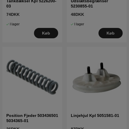
Tankdæksel Kpl 5226200-
Udslætsbegrænser
03
5230855-01
74DKK
48DKK
I lager
I lager
Køb
Køb
Position Fjeder 503436501
Linjehjul Kpl 5051581-01
5034365-01