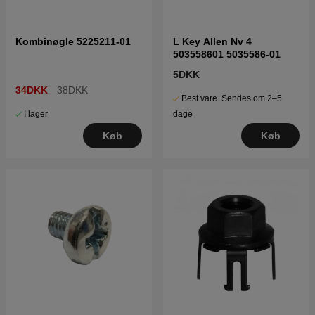
Kombinøgle 5225211-01
L Key Allen Nv 4
503558601 5035586-01
5DKK
34DKK
38DKK
Best.vare. Sendes om 2–5
I lager
dage
Køb
Køb