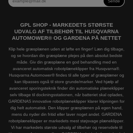
Sende
GPL SHOP - MARKEDETS STØRSTE
UDVALG AF TILBEHØR TIL HUSQVARNA
AUTOMOWER® OG GARDENA PÅ NETTET
Klip hele græsplænen uden at løfte en finger! Læn dig tilbage,
og se hvordan din græsplæne plejes på den absolut bedste
måde. Giv din græsplæne en god behandling med en
avanceret automatisk robotplæneklipper fra Husqvarna®.
Husqvarna Automower® findes til alle typer af græsplæner og
kan tilpasses også til store grunde/marker. Ved hjælp af
avanceret sporingsteknik finder din automatiske plæneklipper
selv tilbage til dockningsstationen, når batteriet skal oplades,
GARDENAS innovative robotplæneklipper klarer klipningen for
dig helt automatisk. Den klipper græsplænen på egen hand,
mens du nyder din fritid eller laver noget andet. GARDENA
robotplæneklipper er markedets mest støjsvage plæneklipper.
Vi har markedets største udvalg af tilbehør og reservdele til