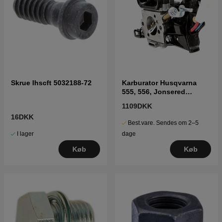
Skrue Ihscft 5032188-72
Karburator Husqvarna
555, 556, Jonsered
CS2258
1109DKK
16DKK
Best.vare. Sendes om 2–5
I lager
dage
Køb
Køb