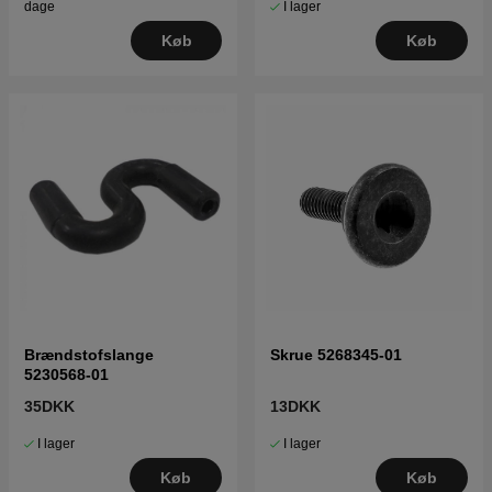
I lager
dage
Køb
Køb
Brændstofslange
Skrue 5268345-01
5230568-01
35DKK
13DKK
I lager
I lager
Køb
Køb