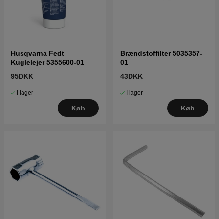
Husqvarna Fedt
Brændstoffilter 5035357-
Kuglelejer 5355600-01
01
95DKK
43DKK
I lager
I lager
Køb
Køb