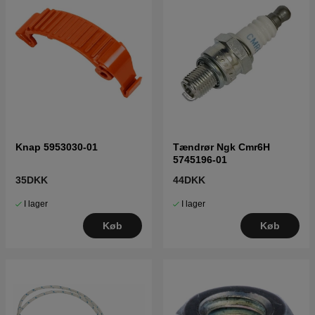
Knap 5953030-01
Tændrør Ngk Cmr6H
5745196-01
35DKK
44DKK
I lager
I lager
Køb
Køb