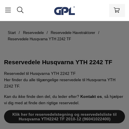
Start
Reservedele
Reservedele Havetraktorer
Reservedele Husqvarna YTH 2242 TF
Reservedele Husqvarna YTH 2242 TF
Reservedel til Husqvarna YTH 2242 TF
Her finder du alle tilgængelige reservedele til Husqvarna YTH
2242 TF.
Kan du ikke finde den del, du leder efter?
Kontakt os
, så hjælper
vi dig med at finde den rigtige reservedel.
Klik her for reservedelstegning og reservedelsliste til
Husqvarna YTH2242 TF 2010-12 (96041022400)