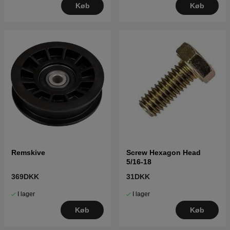
Køb
Køb
Remskive
Screw Hexagon Head
5/16-18
369DKK
31DKK
I lager
I lager
Køb
Køb