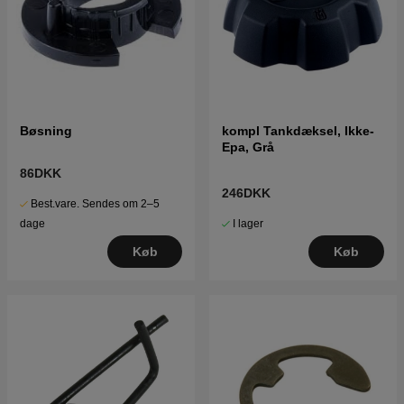
Bøsning
kompl Tankdæksel, Ikke-
Epa, Grå
86DKK
246DKK
Best.vare. Sendes om 2–5
I lager
dage
Køb
Køb