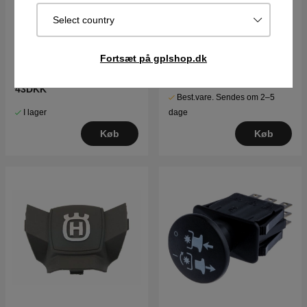
Select country
Skrue 8170006-12
Skive
Fortsæt på gplshop.dk
35DKK
43DKK
Best.vare. Sendes om 2–5
I lager
dage
Køb
Køb