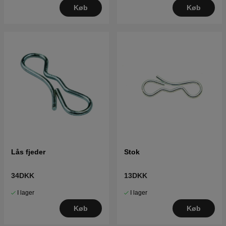
Køb
Køb
Lås fjeder
Stok
34DKK
13DKK
I lager
I lager
Køb
Køb