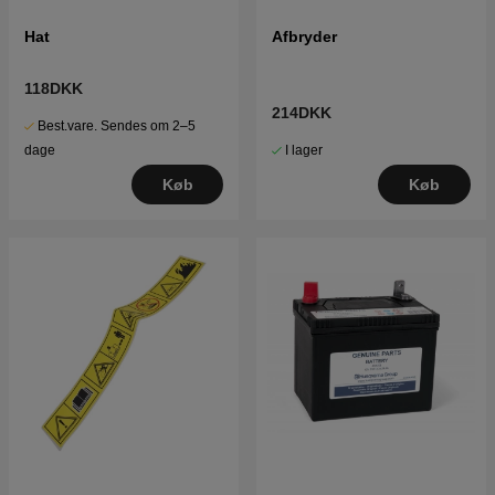
Hat
Afbryder
118DKK
214DKK
Best.vare. Sendes om 2–5
I lager
dage
Køb
Køb