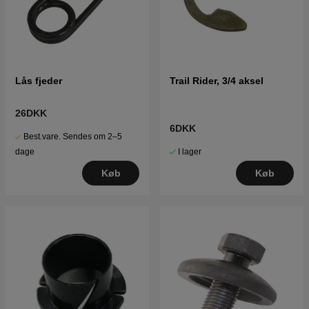
Lås fjeder
Trail Rider, 3/4 aksel
26DKK
6DKK
Best.vare. Sendes om 2–5
I lager
dage
Køb
Køb