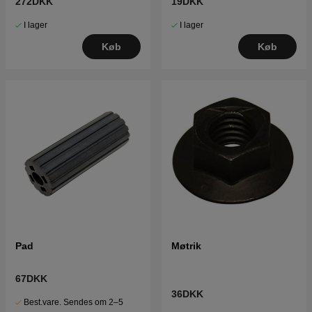
272DKK
19DKK
I lager
I lager
Køb
Køb
Pad
Møtrik
67DKK
36DKK
Best.vare. Sendes om 2–5