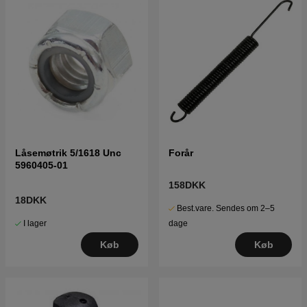
Låsemøtrik 5/1618 Unc
Forår
5960405-01
158DKK
18DKK
Best.vare. Sendes om 2–5
I lager
dage
Køb
Køb