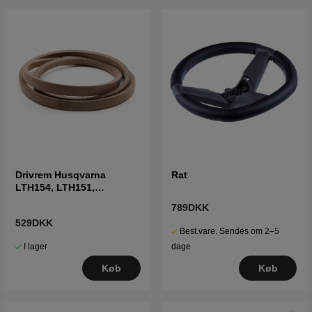
Drivrem Husqvarna
Rat
LTH154, LTH151,
Jonsered LT2218A2,
789DKK
LT2216A2
529DKK
Best.vare. Sendes om 2–5
I lager
dage
Køb
Køb