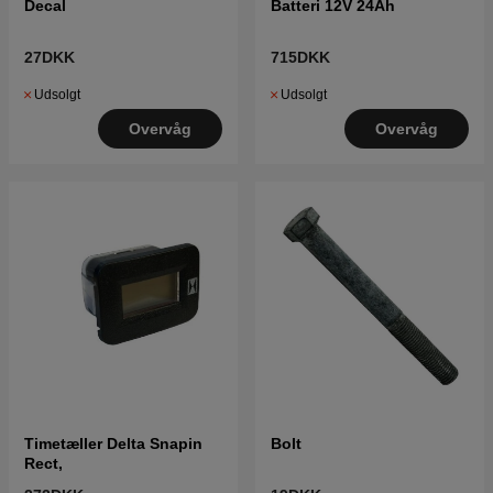
Decal
Batteri 12V 24Ah
27DKK
715DKK
Udsolgt
Udsolgt
Overvåg
Overvåg
Timetæller Delta Snapin
Bolt
Rect,