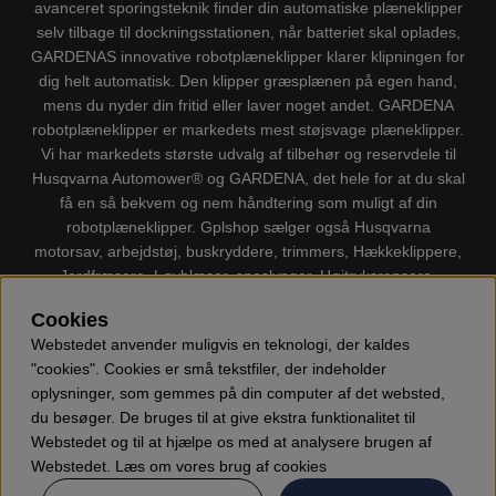
avanceret sporingsteknik finder din automatiske plæneklipper
selv tilbage til dockningsstationen, når batteriet skal oplades,
GARDENAS innovative robotplæneklipper klarer klipningen for
dig helt automatisk. Den klipper græsplænen på egen hand,
mens du nyder din fritid eller laver noget andet. GARDENA
robotplæneklipper er markedets mest støjsvage plæneklipper.
Vi har markedets største udvalg af tilbehør og reservdele til
Husqvarna Automower® og GARDENA, det hele for at du skal
få en så bekvem og nem håndtering som muligt af din
robotplæneklipper. Gplshop sælger også Husqvarna
motorsav, arbejdstøj, buskryddere, trimmers, Hækkeklippere,
Jordfræsere, Løvblæser, sneslynger, Højtryksrensere,
Støvsugere, Kapsave, Økser, Klippo Plæneklippere, Legetøj
Cookies
m.m.
Webstedet anvender muligvis en teknologi, der kaldes
"cookies". Cookies er små tekstfiler, der indeholder
oplysninger, som gemmes på din computer af det websted,
du besøger. De bruges til at give ekstra funktionalitet til
Webstedet og til at hjælpe os med at analysere brugen af
Webstedet. Læs om vores brug af cookies