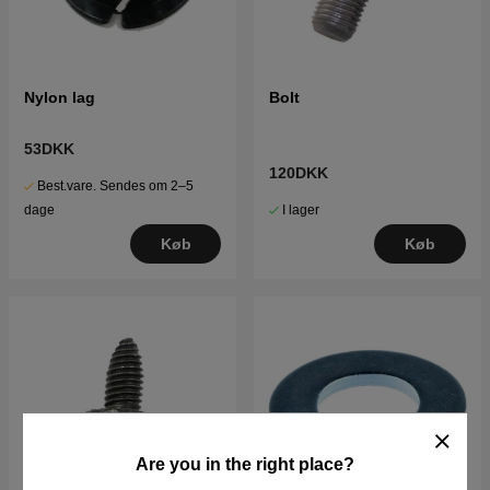
Nylon lag
Bolt
53DKK
120DKK
Best.vare. Sendes om 2–5
I lager
dage
Køb
Køb
Are you in the right place?