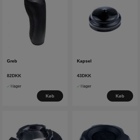
Greb
Kapsel
82DKK
43DKK
I lager
I lager
Køb
Køb