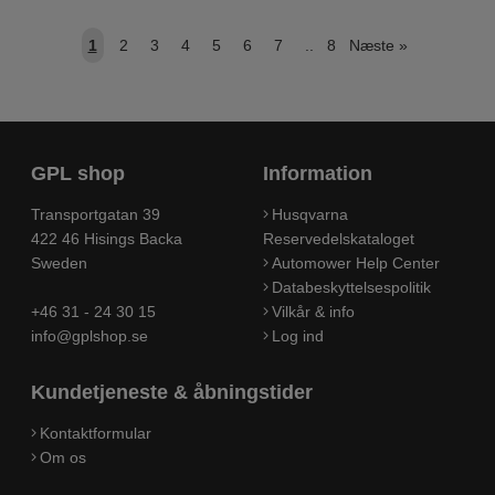
1
2
3
4
5
6
7
..
8
Næste
»
GPL shop
Information
Transportgatan 39
Husqvarna
422 46 Hisings Backa
Reservedelskataloget
Sweden
Automower Help Center
Databeskyttelsespolitik
+46 31 - 24 30 15
Vilkår & info
info@gplshop.se
Log ind
Kundetjeneste & åbningstider
Kontaktformular
Om os