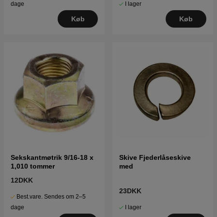
I lager
dage
Køb
Køb
Sekskantmøtrik 9/16-18 x
Skive Fjederlåseskive
1,010 tommer
med
12DKK
23DKK
Best.vare. Sendes om 2–5
I lager
dage