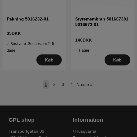
Pakning 5016232-01
Styremembran 501667301
5016673-01
35DKK
140DKK
Best.vare. Sendes om 2–5
I lager
dage
Køb
Køb
1
2
3
4
Næste
»
GPL shop
Information
Transportgatan 39
Husqvarna