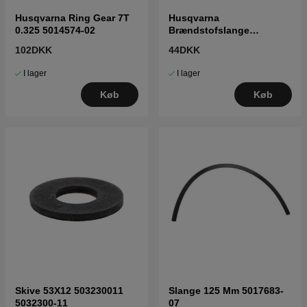
Husqvarna Ring Gear 7T
Husqvarna
0.325 5014574-02
Brændstofslange
5017952-01
102DKK
44DKK
I lager
I lager
Køb
Køb
Skive 53X12 503230011
Slange 125 Mm 5017683-
5032300-11
07