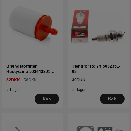
Brændstoffilter
Tændrør Rcj7Y 5032351-
Husqvarna 503443201
08
5034432-01
52DKK
58DKK
39DKK
I lager
I lager
Køb
Køb