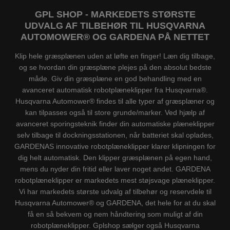
GPL SHOP - MARKEDETS STØRSTE
UDVALG AF TILBEHØR TIL HUSQVARNA
AUTOMOWER® OG GARDENA PÅ NETTET
Klip hele græsplænen uden at løfte en finger! Læn dig tilbage,
og se hvordan din græsplæne plejes på den absolut bedste
måde. Giv din græsplæne en god behandling med en
avanceret automatisk robotplæneklipper fra Husqvarna®.
Husqvarna Automower® findes til alle typer af græsplæner og
kan tilpasses også til store grunde/marker. Ved hjælp af
avanceret sporingsteknik finder din automatiske plæneklipper
selv tilbage til dockningsstationen, når batteriet skal oplades,
GARDENAS innovative robotplæneklipper klarer klipningen for
dig helt automatisk. Den klipper græsplænen på egen hand,
mens du nyder din fritid eller laver noget andet. GARDENA
robotplæneklipper er markedets mest støjsvage plæneklipper.
Vi har markedets største udvalg af tilbehør og reservdele til
Husqvarna Automower® og GARDENA, det hele for at du skal
få en så bekvem og nem håndtering som muligt af din
robotplæneklipper. Gplshop sælger også Husqvarna