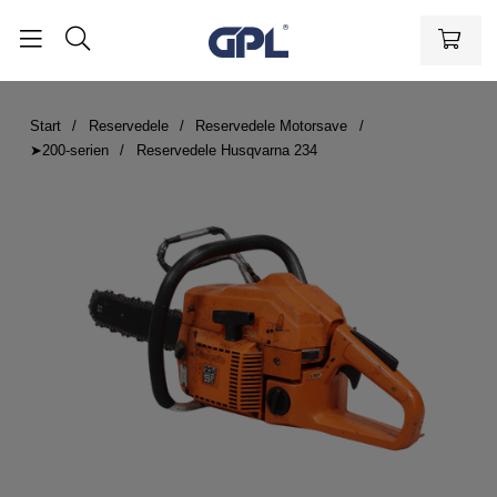
Start
Reservedele
Reservedele Motorsave
➤200-serien
Reservedele Husqvarna 234