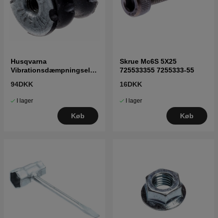
Husqvarna
Skrue Mc6S 5X25
Vibrationsdæmpningsele
725533355 7255333-55
ment 501628701 5016287-
94DKK
16DKK
01
I lager
I lager
Køb
Køb