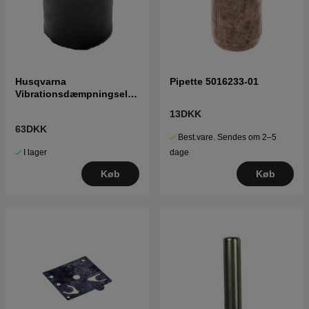
Husqvarna
Pipette 5016233-01
Vibrationsdæmpningsele
ment 501835601 5018356-
13DKK
01
63DKK
Best.vare. Sendes om 2–5
I lager
dage
Køb
Køb