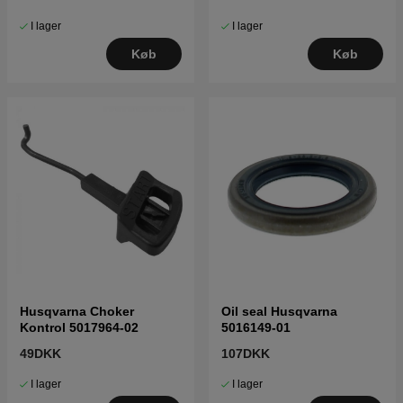
I lager
I lager
Køb
Køb
Husqvarna Choker
Oil seal Husqvarna
Kontrol 5017964-02
5016149-01
49DKK
107DKK
I lager
I lager