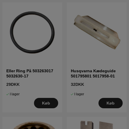
Eller Ring På 503263017
Husqvarna Kædeguide
5032630-17
501795801 5017958-01
29DKK
32DKK
I lager
I lager
Køb
Køb