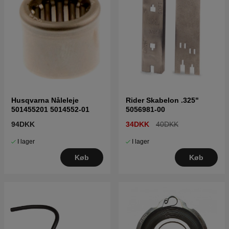
Husqvarna Nåleleje
Rider Skabelon .325"
501455201 5014552-01
5056981-00
94DKK
34DKK
40DKK
I lager
I lager
Køb
Køb