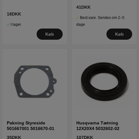
41DKK
18DKK
Best.vare. Sendes om 2–5
I lager
dage
Køb
Køb
Pakning Styreside
Husqvarna Tætning
501667001 5016670-01
12X20X4 5032602-02
35DKK
107DKK