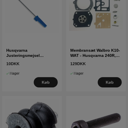
Husqvarna
Membransæt Walbro K10-
Justeringsmejsel
WAT - Husqvarna 240R,
karburator 5016002-03
223R, 346XP
10DKK
129DKK
I lager
I lager
Køb
Køb