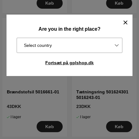
Køb
Køb
Are you in the right place?
Select country
Fortsæt på gplshop.dk
Brændstofsil 5016661-01
Tætningsring 501624301
5016243-01
43DKK
23DKK
I lager
I lager
Køb
Køb