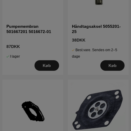
Pumpemembran
Håndtagsaksel 5055201-
501667201 5016672-01
25
38DKK
87DKK
Best.vare. Sendes om 2–5
I lager
dage
Køb
Køb