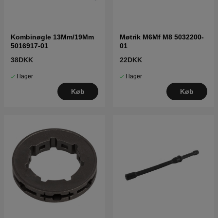
Kombinøgle 13Mm/19Mm
Møtrik M6Mf M8 5032200-
5016917-01
01
38DKK
22DKK
I lager
I lager
Køb
Køb