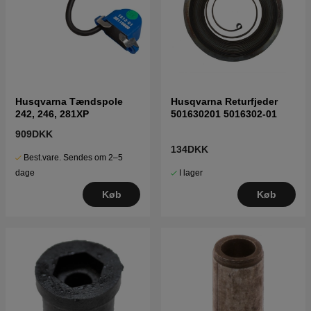
Husqvarna Tændspole
Husqvarna Returfjeder
242, 246, 281XP
501630201 5016302-01
909DKK
134DKK
Best.vare. Sendes om 2–5
I lager
dage
Køb
Køb