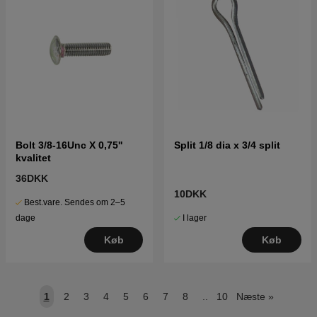
Bolt 3/8-16Unc X 0,75''
Split 1/8 dia x 3/4 split
kvalitet
36DKK
10DKK
Best.vare. Sendes om 2–5
I lager
dage
Køb
Køb
1
2
3
4
5
6
7
8
..
10
Næste
»