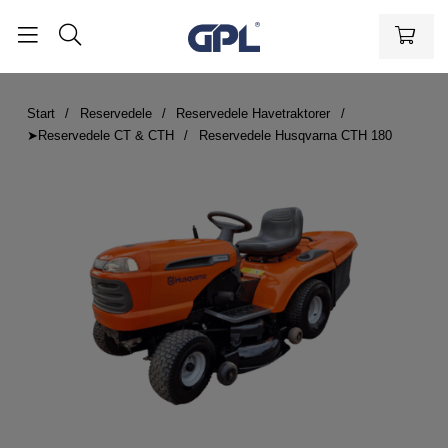
Start
Reservedele
Reservedele Havetraktorer
➤Reservedele CT & CTH
Reservedele Husqvarna CTH 180