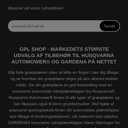
Abonner på vores nyhedsbrev!
Sende
GPL SHOP - MARKEDETS STØRSTE
UDVALG AF TILBEHØR TIL HUSQVARNA
AUTOMOWER® OG GARDENA PÅ NETTET
Klip hele græsplænen uden at løfte en finger! Læn dig tilbage,
og se hvordan din græsplæne plejes på den absolut bedste
måde. Giv din græsplæne en god behandling med en
avanceret automatisk robotplæneklipper fra Husqvarna®.
Husqvarna Automower® findes til alle typer af græsplæner og
kan tilpasses også til store grunde/marker. Ved hjælp af
avanceret sporingsteknik finder din automatiske plæneklipper
selv tilbage til dockningsstationen, når batteriet skal oplades,
GARDENAS innovative robotplæneklipper klarer klipningen for