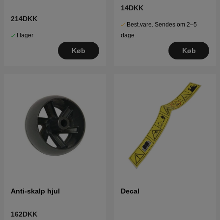
14DKK
214DKK
Best.vare. Sendes om 2–5
I lager
dage
Køb
Køb
Anti-skalp hjul
Decal
162DKK