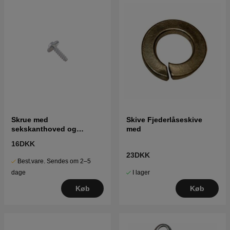
Skrue med
Skive Fjederlåseskive
sekskanthoved og
med
gevindskæreskrue
16DKK
23DKK
Best.vare. Sendes om 2–5
I lager
dage
Køb
Køb