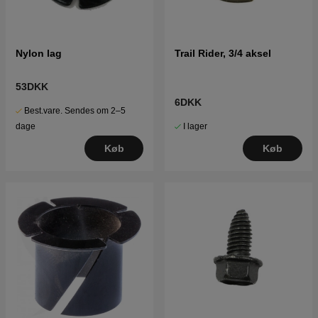
Nylon lag
Trail Rider, 3/4 aksel
53DKK
6DKK
Best.vare. Sendes om 2–5
I lager
dage
Køb
Køb