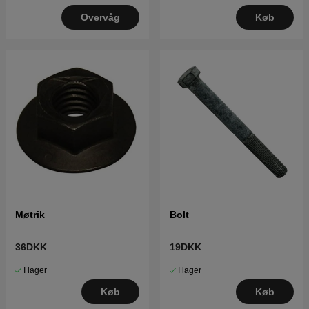
Overvåg
Køb
Møtrik
Bolt
36DKK
19DKK
I lager
I lager
Køb
Køb