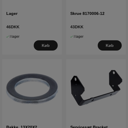
Lager
Skrue 8170006-12
46DKK
43DKK
I lager
I lager
Køb
Køb
Bakke, 13X20X2
Servicesæt Bracket