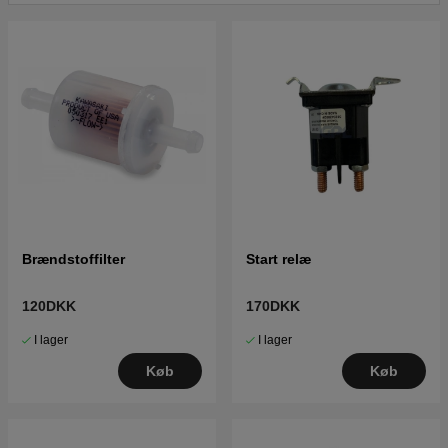
Brændstoffilter
Start relæ
120DKK
170DKK
I lager
I lager
Køb
Køb