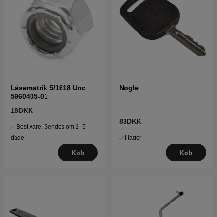
Låsemøtrik 5/1618 Unc
Nøgle
5960405-01
18DKK
83DKK
Best.vare. Sendes om 2–5
I lager
dage
Køb
Køb