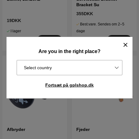
Bracket Su
355DKK
19DKK
Best.vare. Sendes om 2–5
I lager
dage
Køb
Køb
Are you in the right place?
Select country
Fortsæt på gplshop.dk
Afbryder
Fjeder