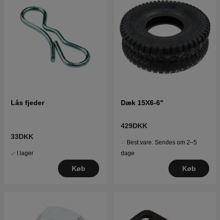
Lås fjeder
Dæk 15X6-6"
429DKK
33DKK
Best.vare. Sendes om 2–5
I lager
dage
Køb
Køb