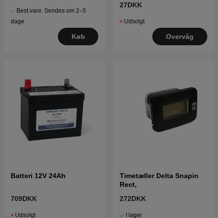
27DKK
Best.vare. Sendes om 2–5
Udsolgt
dage
Overvåg
Køb
Batteri 12V 24Ah
Timetæller Delta Snapin
Rect,
709DKK
272DKK
Udsolgt
I lager