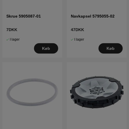
Skrue 5905087-01
Navkapsel 5795055-02
7DKK
47DKK
I lager
I lager
Køb
Køb