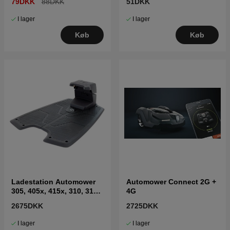
79DKK
88DKK
51DKK
I lager
I lager
Køb
Køb
Ladestation Automower
Automower Connect 2G +
305, 405x, 415x, 310, 315,
4G
315X
2675DKK
2725DKK
I lager
I lager