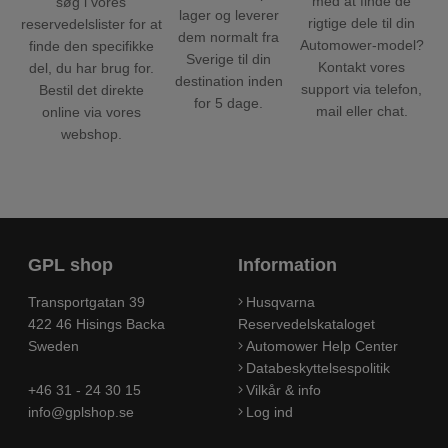
med at finde de
søg i vores
lager og leverer
rigtige dele til din
reservedelslister for at
dem normalt fra
Automower-model?
finde den specifikke
Sverige til din
Kontakt vores
del, du har brug for.
destination inden
support via telefon,
Bestil det direkte
for 5 dage.
mail eller chat.
online via vores
webshop.
GPL shop
Information
Transportgatan 39
Husqvarna
422 46 Hisings Backa
Reservedelskataloget
Sweden
Automower Help Center
Databeskyttelsespolitik
+46 31 - 24 30 15
Vilkår & info
info@gplshop.se
Log ind