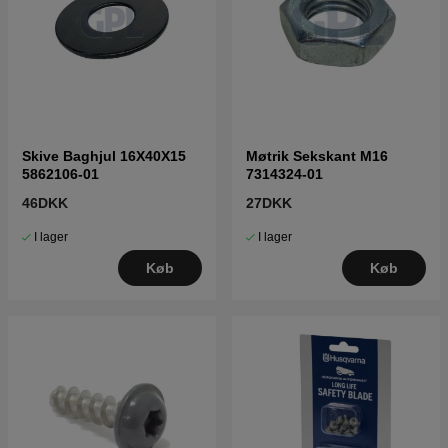
Skive Baghjul 16X40X15
Møtrik Sekskant M16
5862106-01
7314324-01
46DKK
27DKK
I lager
I lager
Køb
Køb