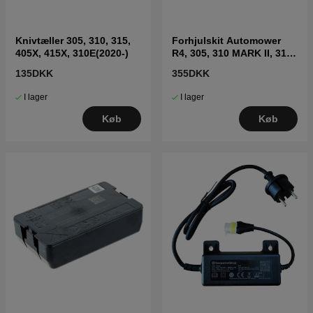
Knivtæller 305, 310, 315,
Forhjulskit Automower
405X, 415X, 310E(2020-)
R4, 305, 310 MARK II, 315
Mark II, 405X, 415X
135DKK
355DKK
I lager
I lager
Køb
Køb