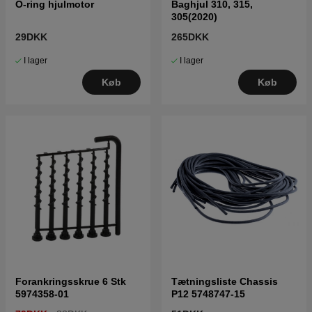
O-ring hjulmotor
Baghjul 310, 315,
305(2020)
29DKK
265DKK
I lager
I lager
Køb
Køb
Forankringsskrue 6 Stk
Tætningsliste Chassis
5974358-01
P12 5748747-15