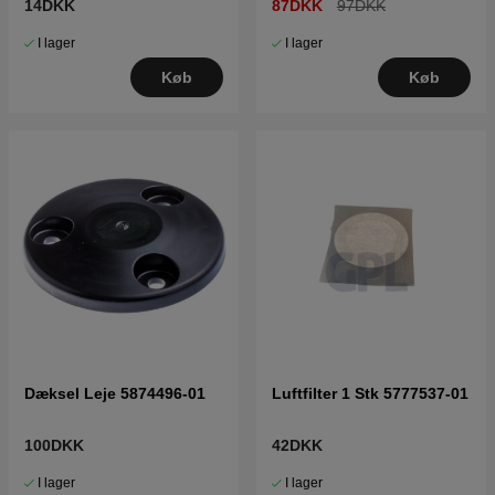
14DKK
87DKK
97DKK
I lager
I lager
Køb
Køb
Dæksel Leje 5874496-01
Luftfilter 1 Stk 5777537-01
100DKK
42DKK
I lager
I lager