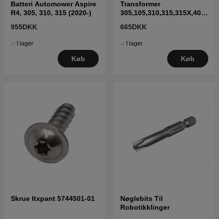
Batteri Automower Aspire
Transformer
R4, 305, 310, 315 (2020-)
305,105,310,315,315X,405
X,415X,310 Mark II,315
955DKK
665DKK
Mark II
I lager
I lager
Køb
Køb
Skrue Itxpant 5744501-01
Nøglebits Til
Robotikklinger