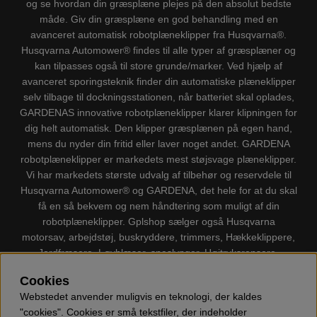
og se hvordan din græsplæne plejes på den absolut bedste
måde. Giv din græsplæne en god behandling med en
avanceret automatisk robotplæneklipper fra Husqvarna®.
Husqvarna Automower® findes til alle typer af græsplæner og
kan tilpasses også til store grunde/marker. Ved hjælp af
avanceret sporingsteknik finder din automatiske plæneklipper
selv tilbage til dockningsstationen, når batteriet skal oplades,
GARDENAS innovative robotplæneklipper klarer klipningen for
dig helt automatisk. Den klipper græsplænen på egen hand,
mens du nyder din fritid eller laver noget andet. GARDENA
robotplæneklipper er markedets mest støjsvage plæneklipper.
Vi har markedets største udvalg af tilbehør og reservdele til
Husqvarna Automower® og GARDENA, det hele for at du skal
få en så bekvem og nem håndtering som muligt af din
robotplæneklipper. Gplshop sælger også Husqvarna
motorsav, arbejdstøj, buskryddere, trimmers, Hækkeklippere,
Jordfræsere, Løvblæser, sneslynger, Højtryksrensere,
Støvsugere, Kapsave, Økser, Klippo Plæneklippere, Legetøj
Cookies
m.m.
Webstedet anvender muligvis en teknologi, der kaldes
"cookies". Cookies er små tekstfiler, der indeholder