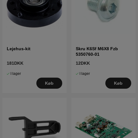
Lejehus-kit
Skru K6Sf M6X8 Fzb
5350760-01
181DKK
12DKK
I lager
I lager
Køb
Køb