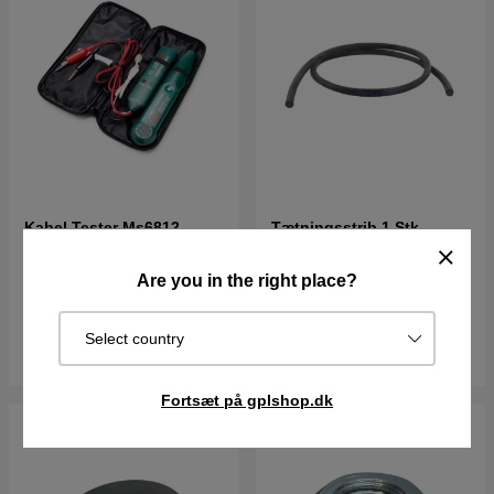
Kabel Tester Ms6812
Tætningsstrib 1 Stk
5776068-01
5748747-11
225DKK
266DKK
16DKK
Are you in the right place?
Udsolgt
I lager
Select country
Overvåg
Køb
Fortsæt på gplshop.dk