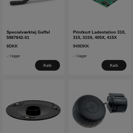
Specialværktøj Gaffel
Printkort Ladestation 310,
5987642-01
315, 315X, 405X, 415X
8DKK
949DKK
I lager
I lager
Køb
Køb