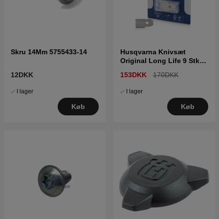
Skru 14Mm 5755433-14
Husqvarna Knivsæt
Original Long Life 9 Stk
5778646-03
12DKK
153DKK
170DKK
I lager
I lager
Køb
Køb