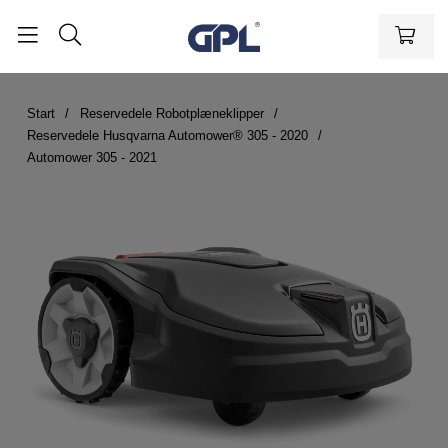
Start
Reservedele Robotplæneklipper
Reservedele Husqvarna Automower® 305 - 2020
Automower 305 - 2021