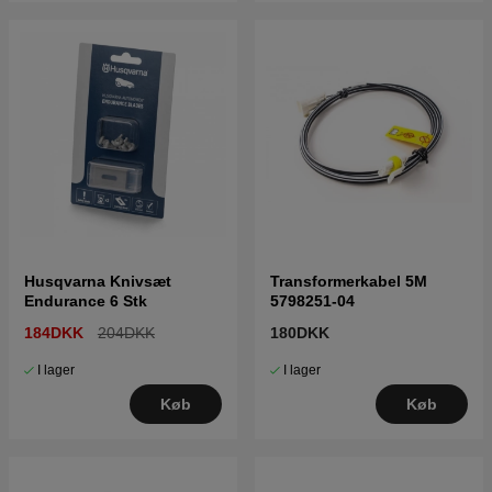
Husqvarna Knivsæt
Transformerkabel 5M
Endurance 6 Stk
5798251-04
184DKK
204DKK
180DKK
I lager
I lager
Køb
Køb