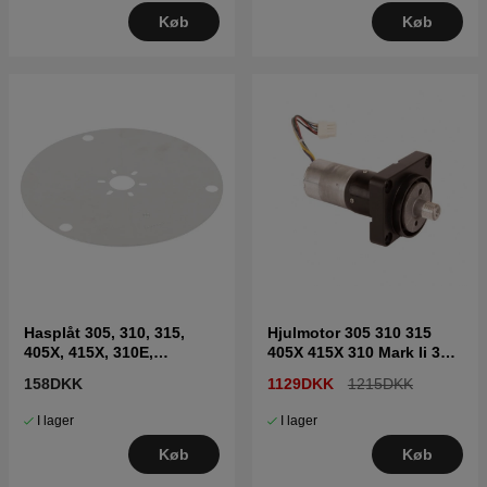
Køb
Køb
Hasplåt 305, 310, 315,
Hjulmotor 305 310 315
405X, 415X, 310E,
405X 415X 310 Mark Ii 315
435X(2020-)
Mark Ii 5985873-01
158DKK
1129DKK
1215DKK
I lager
I lager
Køb
Køb