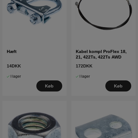
Hæft
Kabel kompl ProFlex 18,
21, 422Ts, 422Ts AWD
14DKK
172DKK
I lager
I lager
Køb
Køb