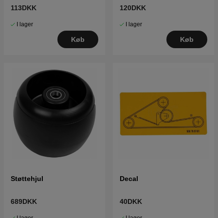
113DKK
120DKK
I lager
I lager
Køb
Køb
Støttehjul
Decal
689DKK
40DKK