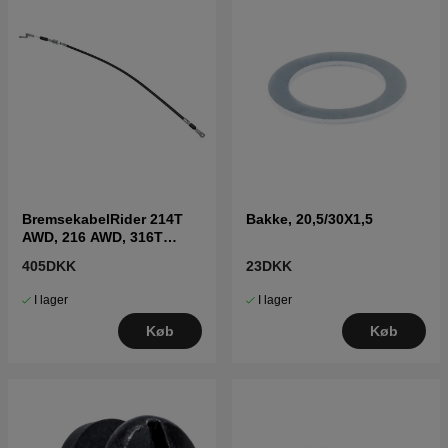
BremsekabelRider 214T
Bakke, 20,5/30X1,5
AWD, 216 AWD, 316T
AWD, 316TsX AWD
405DKK
23DKK
I lager
I lager
Køb
Køb