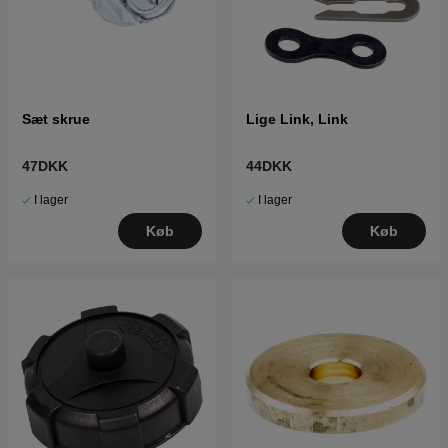
Sæt skrue
Lige Link, Link
47DKK
44DKK
I lager
I lager
Køb
Køb