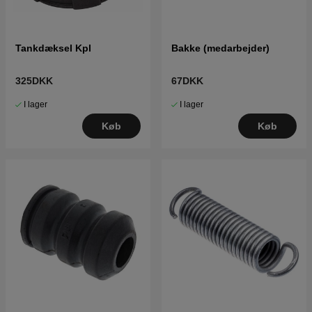
Tankdæksel Kpl
Bakke (medarbejder)
325DKK
67DKK
I lager
I lager
Køb
Køb