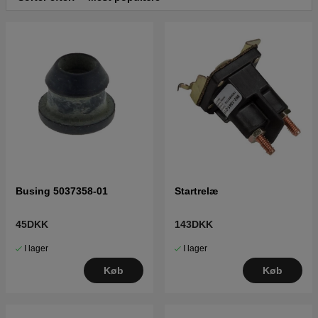
Rider Proflex 21 AWD 2007
Klik her for reservedelstegning og reservedelsliste til
Rider Proflex 21 AWD 2005
Busing 5037358-01
Startrelæ
45DKK
143DKK
I lager
I lager
Køb
Køb