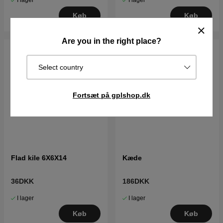
I lager
I lager
Køb
Køb
Are you in the right place?
Select country
Fortsæt på gplshop.dk
Flad kile 6X6X14
Kæde
36DKK
186DKK
I lager
I lager
Køb
Køb