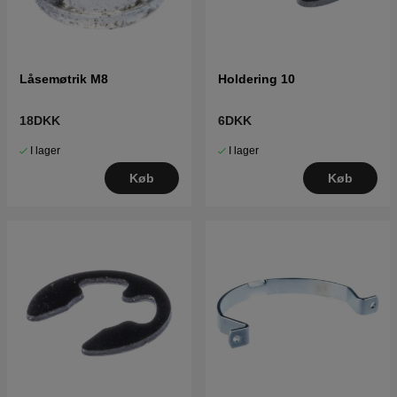
Låsemøtrik M8
Holdering 10
18DKK
6DKK
I lager
I lager
Køb
Køb