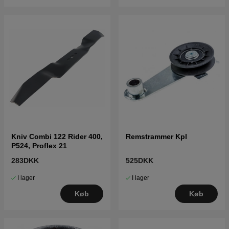
Kniv Combi 122 Rider 400,
Remstrammer Kpl
P524, Proflex 21
283DKK
525DKK
I lager
I lager
Køb
Køb