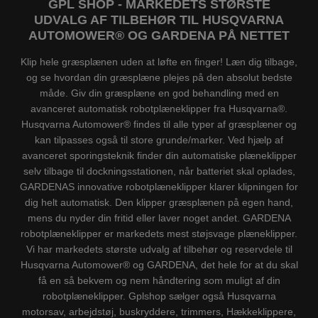
GPL SHOP - MARKEDETS STØRSTE
UDVALG AF TILBEHØR TIL HUSQVARNA
AUTOMOWER® OG GARDENA PÅ NETTET
Klip hele græsplænen uden at løfte en finger! Læn dig tilbage,
og se hvordan din græsplæne plejes på den absolut bedste
måde. Giv din græsplæne en god behandling med en
avanceret automatisk robotplæneklipper fra Husqvarna®.
Husqvarna Automower® findes til alle typer af græsplæner og
kan tilpasses også til store grunde/marker. Ved hjælp af
avanceret sporingsteknik finder din automatiske plæneklipper
selv tilbage til dockningsstationen, når batteriet skal oplades,
GARDENAS innovative robotplæneklipper klarer klipningen for
dig helt automatisk. Den klipper græsplænen på egen hand,
mens du nyder din fritid eller laver noget andet. GARDENA
robotplæneklipper er markedets mest støjsvage plæneklipper.
Vi har markedets største udvalg af tilbehør og reservdele til
Husqvarna Automower® og GARDENA, det hele for at du skal
få en så bekvem og nem håndtering som muligt af din
robotplæneklipper. Gplshop sælger også Husqvarna
motorsav, arbejdstøj, buskryddere, trimmers, Hækkeklippere,