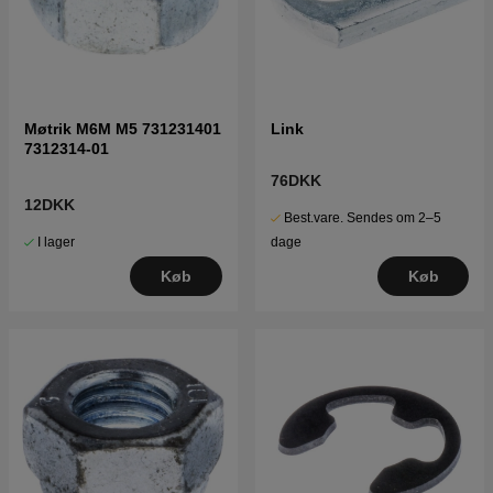
Møtrik M6M M5 731231401
Link
7312314-01
76DKK
12DKK
Best.vare. Sendes om 2–5
I lager
dage
Køb
Køb