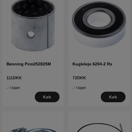
Bøsning Pcm252825M
Kugleleje 6204-2 Rs
111DKK
72DKK
I lager
I lager
Køb
Køb