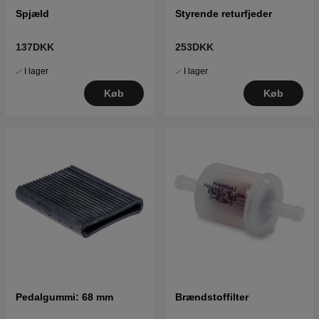
Spjæld
Styrende returfjeder
137DKK
253DKK
I lager
I lager
Køb
Køb
Pedalgummi: 68 mm
Brændstoffilter