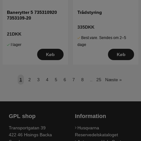
Banerytter 5 735310920
Trådstyring
7353109-20
335DKK
21DKK
Best.vare. Sendes om 2–5
I lager
dage
Køb
Køb
1
2
3
4
5
6
7
8
..
25
Næste
»
GPL shop
Information
Transportgatan 39
Husqvarna
422 46 Hisings Backa
Reservedelskataloget