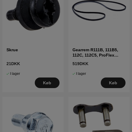
Skrue
Gearrem R111B, 111B5,
112C, 112C5, ProFlex
18,20,21
21DKK
519DKK
I lager
I lager
Køb
Køb