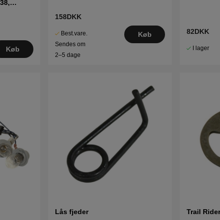
38,
158DKK
82DKK
Best.vare.
Køb
Sendes om
I lager
Køb
2–5 dage
Lås fjeder
Trail Ride