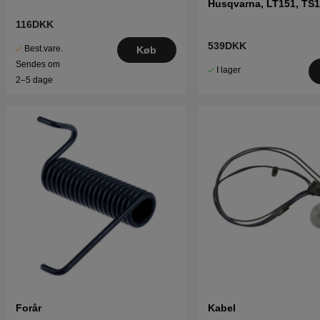
Husqvarna, LT151, TS1
LT2216 m.fl
116DKK
539DKK
Best.vare.
Køb
Sendes om
I lager
2–5 dage
Forår
Kabel