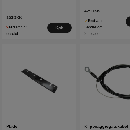
429DKK
153DKK
Best.vare.
Midlertidigt
Sendes om
Køb
udsolgt
2–5 dage
Plade
Klippeaggregatskabel