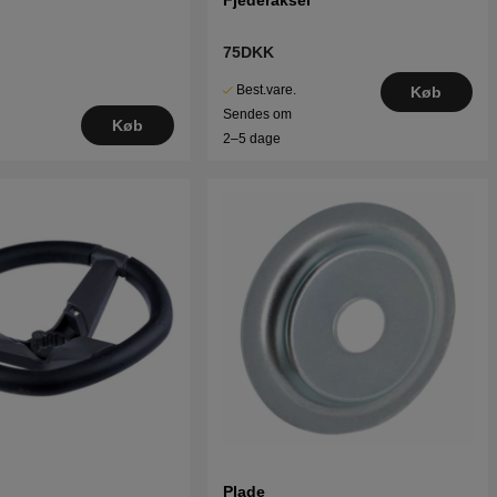
75DKK
Best.vare.
Køb
Sendes om
Køb
2–5 dage
Plade