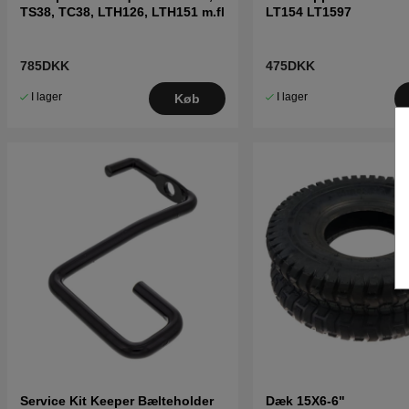
TS38, TC38, LTH126, LTH151 m.fl
LT154 LT1597
785DKK
475DKK
I lager
I lager
Køb
Service Kit Keeper Bælteholder
Dæk 15X6-6"