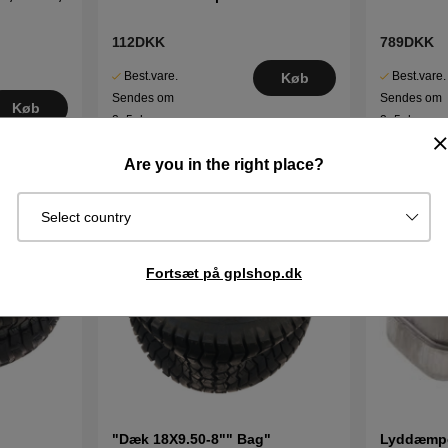
112DKK
789DKK
Best.vare.
Best.vare.
Køb
Sendes om
Sendes om
Køb
2–5 dage
2–5 dage
Are you in the right place?
Select country
Fortsæt på gplshop.dk
"Dæk 18X9.50-8"" Bag"
Lyddæmp