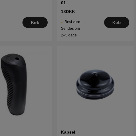
01
18DKK
Best.vare.
Køb
Køb
Sendes om
2–5 dage
Kapsel