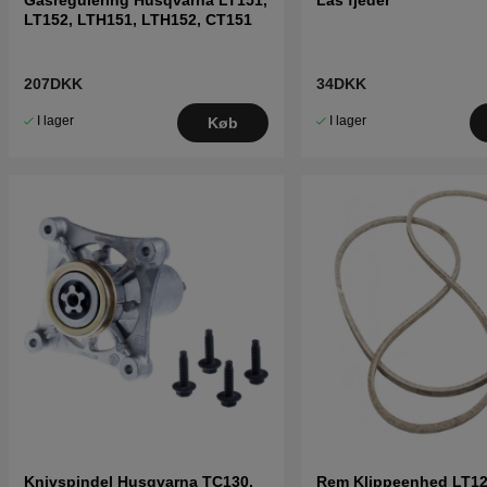
LT152, LTH151, LTH152, CT151
207DKK
34DKK
I lager
I lager
Køb
Knivspindel Husqvarna TC130,
Rem Klippeenhed LT12