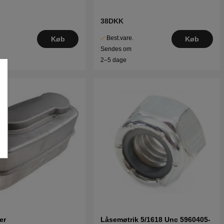
38DKK
Best.vare.
Køb
Køb
Sendes om
2–5 dage
er
Låsemøtrik 5/1618 Unc 5960405-