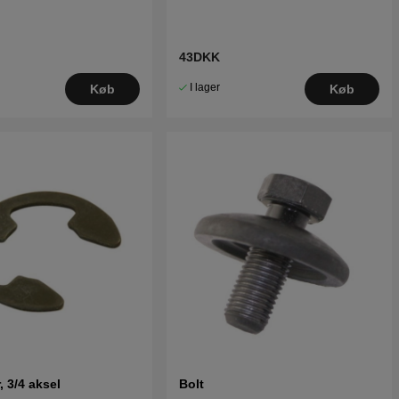
43DKK
I lager
Køb
Køb
r, 3/4 aksel
Bolt