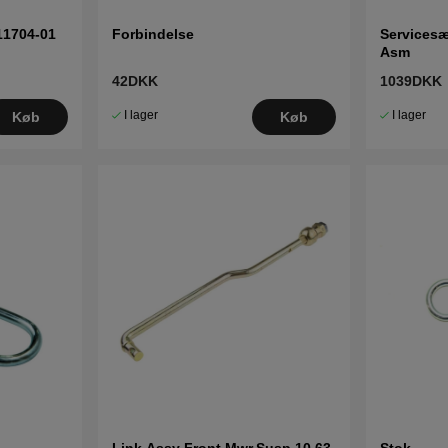
11704-01
Forbindelse
Servicesæ
Asm
42DKK
1039DKK
I lager
I lager
Køb
Køb
Link Assy Front,Mwr,Susp 10.63
Stok