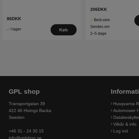
206DKK
86DKK
Best.vare.
Sendes om
I lager
Køb
2–5 dage
GPL shop
Informat
Transportgatan 39
Husqvarna R
422 46 Hisings Backa
Automower H
Sweden
Databeskyttel
Vilkår & info
+46 31 - 24 30 15
Log ind
info@gplshop.se