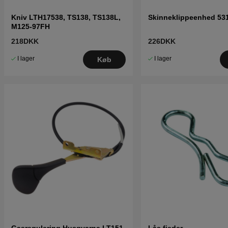
Kniv LTH17538, TS138, TS138L,
Skinneklippeenhed 53
M125-97FH
218DKK
226DKK
I lager
I lager
Køb
Gasregulering Husqvarna LT151,
Lås fjeder