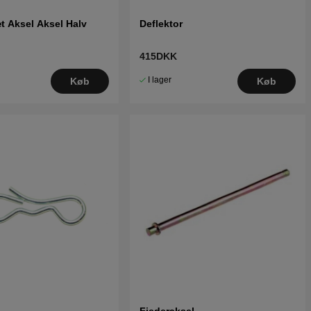
t Aksel Aksel Halv
Deflektor
415DKK
I lager
Køb
Køb
Fjederaksel