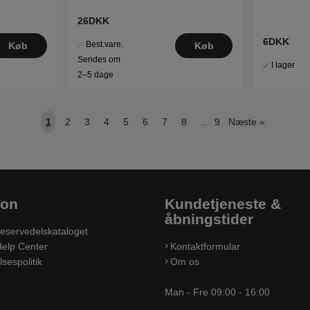
26DKK
6DKK
Best.vare.
Køb
Køb
Sendes om
I lager
2–5 dage
1
2
3
4
5
6
7
8
..
9
Næste
»
ion
Kundetjeneste &
åbningstider
eservedelskataloget
elp Center
Kontaktformular
sespolitik
Om os
Man - Fre 09:00 - 16:00