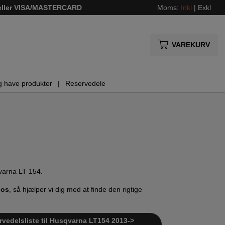
 eller VISA/MASTERCARD
Moms:
Inkl
|
Exkl
VAREKURV
g have produkter
Reservedele
qvarna LT 154.
 os
, så hjælper vi dig med at finde den rigtige
rvedelsliste til Husqvarna LT154 2013->