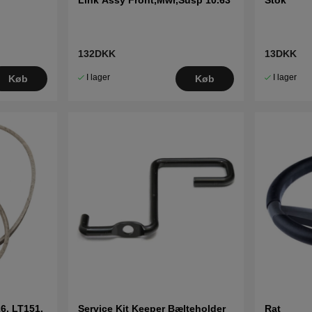
132DKK
13DKK
I lager
I lager
Køb
Køb
6, LT151,
Service Kit Keeper Bælteholder
Rat