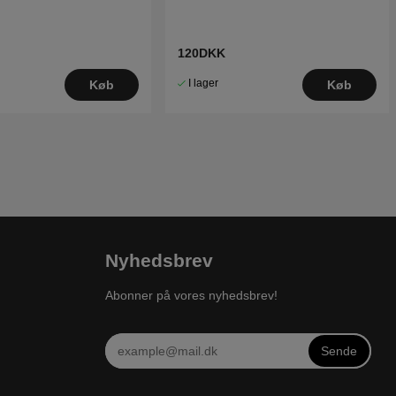
120DKK
I lager
Køb
Køb
Nyhedsbrev
Abonner på vores nyhedsbrev!
Sende