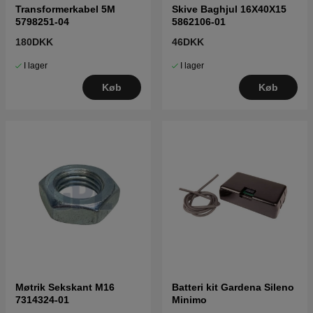
Transformerkabel 5M
Skive Baghjul 16X40X15
5798251-04
5862106-01
180DKK
46DKK
I lager
I lager
Køb
Køb
Møtrik Sekskant M16
Batteri kit Gardena Sileno
7314324-01
Minimo