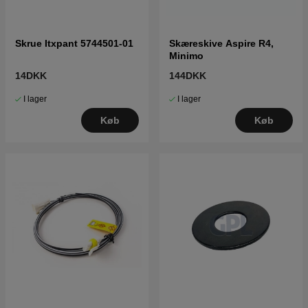
Skrue Itxpant 5744501-01
Skæreskive Aspire R4,
Minimo
14DKK
144DKK
I lager
I lager
Køb
Køb