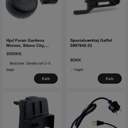
Hjul Foran Gardena
Specialværktøj Gaffel
Minimo, Sileno City,
5987642-01
Sileno Life
265DKK
8DKK
Best.vare. Sendes om 2–5
I lager
dage
Køb
Køb