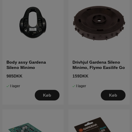
Body assy Gardena
Drivhjul Gardena Sileno
Sileno Minimo
Minimo, Flymo Easilife Go
985DKK
159DKK
I lager
I lager
Køb
Køb