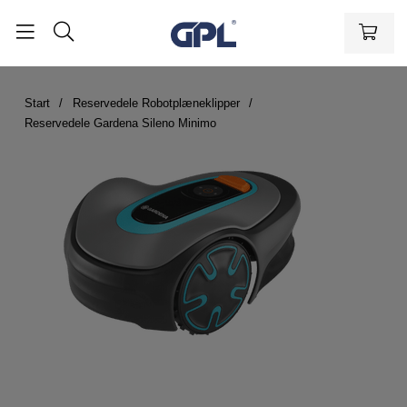
Start
Reservedele Robotplæneklipper
Reservedele Gardena Sileno Minimo