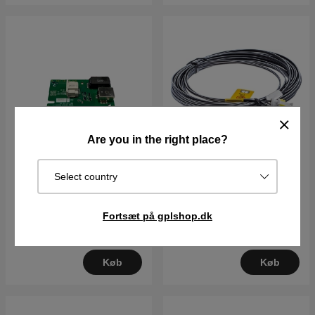
Are you in the right place?
Select country
Kredskort kabelsensor
Transformer Kabel 20M
5928527-01
5798251-01
Fortsæt på gplshop.dk
519DKK
899DKK
I lager
I lager
Køb
Køb