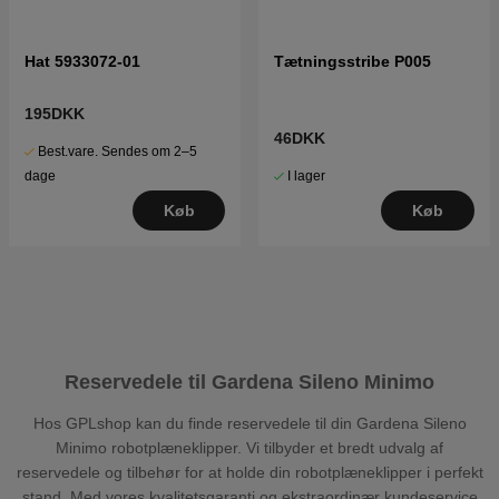
Hat 5933072-01
Tætningsstribe P005
195DKK
46DKK
Best.vare. Sendes om 2–5
I lager
dage
Køb
Køb
Reservedele til Gardena Sileno Minimo
Hos GPLshop kan du finde reservedele til din Gardena Sileno
Minimo robotplæneklipper. Vi tilbyder et bredt udvalg af
reservedele og tilbehør for at holde din robotplæneklipper i perfekt
stand. Med vores kvalitetsgaranti og ekstraordinær kundeservice