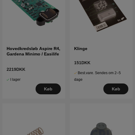
Hovedkredsløb Aspire R4,
Klinge
Gardena Minimo / Easilife
151DKK
2219DKK
Best.vare. Sendes om 2–5
I lager
dage
Køb
Køb