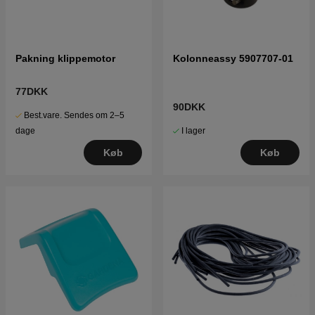
Pakning klippemotor
Kolonneassy 5907707-01
77DKK
90DKK
Best.vare. Sendes om 2–5
I lager
dage
Køb
Køb