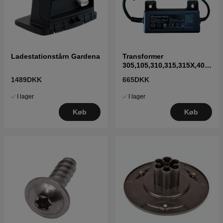
Ladestationstårn Gardena
Transformer
305,105,310,315,315X,405
X,415X,310 Mark II,315
1489DKK
665DKK
Mark II
I lager
I lager
Køb
Køb