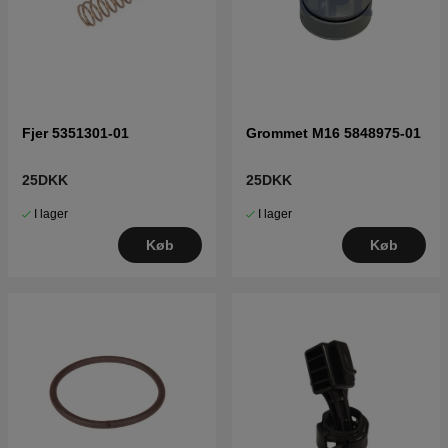
Fjer 5351301-01
Grommet M16 5848975-01
25DKK
25DKK
I lager
I lager
Køb
Køb