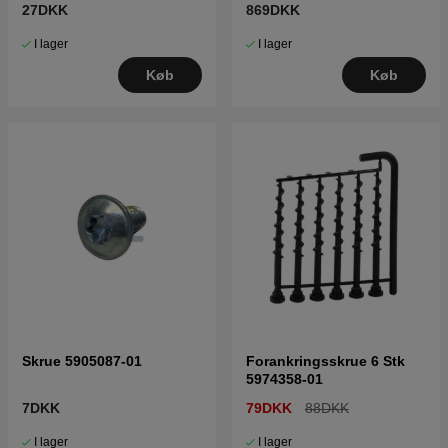
27DKK
869DKK
I lager
I lager
Køb
Køb
Skrue 5905087-01
Forankringsskrue 6 Stk
5974358-01
7DKK
79DKK
88DKK
I lager
I lager