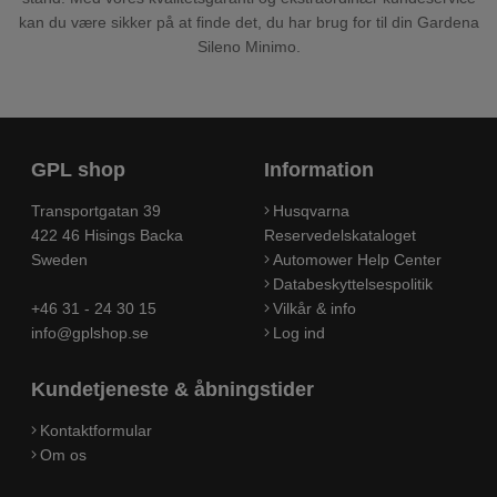
kan du være sikker på at finde det, du har brug for til din Gardena
Sileno Minimo.
GPL shop
Information
Transportgatan 39
Husqvarna
422 46 Hisings Backa
Reservedelskataloget
Sweden
Automower Help Center
Databeskyttelsespolitik
+46 31 - 24 30 15
Vilkår & info
info@gplshop.se
Log ind
Kundetjeneste & åbningstider
Kontaktformular
Om os