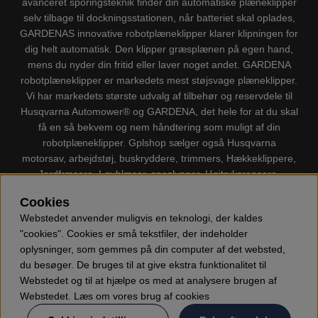
avanceret sporingsteknik finder din automatiske plæneklipper
selv tilbage til dockningsstationen, når batteriet skal oplades,
GARDENAS innovative robotplæneklipper klarer klipningen for
dig helt automatisk. Den klipper græsplænen på egen hand,
mens du nyder din fritid eller laver noget andet. GARDENA
robotplæneklipper er markedets mest støjsvage plæneklipper.
Vi har markedets største udvalg af tilbehør og reservdele til
Husqvarna Automower® og GARDENA, det hele for at du skal
få en så bekvem og nem håndtering som muligt af din
robotplæneklipper. Gplshop sælger også Husqvarna
motorsav, arbejdstøj, buskryddere, trimmers, Hækkeklippere,
Jordfræsere, Løvblæser, sneslynger, Højtryksrensere,
Støvsugere, Kapsave, Økser, Klippo Plæneklippere, Legetøj
Cookies
m.m.
Webstedet anvender muligvis en teknologi, der kaldes
"cookies". Cookies er små tekstfiler, der indeholder
oplysninger, som gemmes på din computer af det websted,
du besøger. De bruges til at give ekstra funktionalitet til
Webstedet og til at hjælpe os med at analysere brugen af
Webstedet. Læs om vores brug af cookies