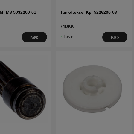
6Mf M8 5032200-01
Tankdæksel Kpl 5226200-03
74DKK
I lager
Køb
Køb