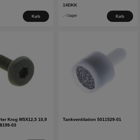
14DKK
I lager
Køb
Køb
rter Krog M5X12,5 10,9
Tankventilation 5011529-01
8199-03