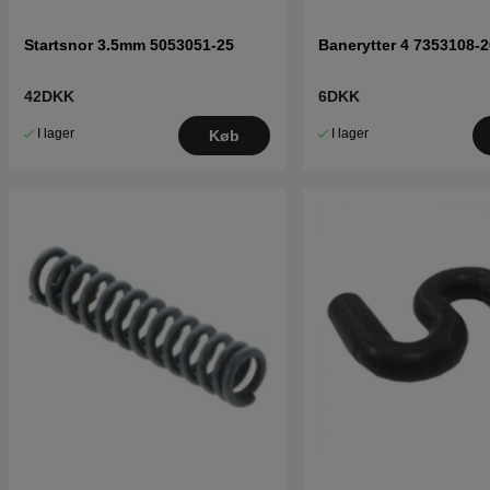
Startsnor 3.5mm 5053051-25
Banerytter 4 7353108-2
42DKK
6DKK
I lager
I lager
Køb