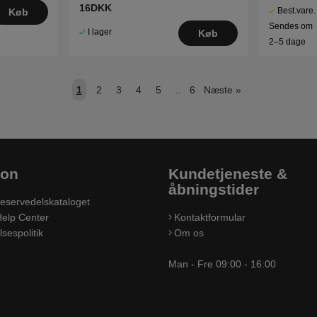
16DKK
Best.vare.
Køb
Sendes om
I lager
Køb
2–5 dage
1
2
3
4
5
..
6
Næste
»
ion
Kundetjeneste &
åbningstider
eservedelskataloget
elp Center
Kontaktformular
sespolitik
Om os
Man - Fre 09:00 - 16:00