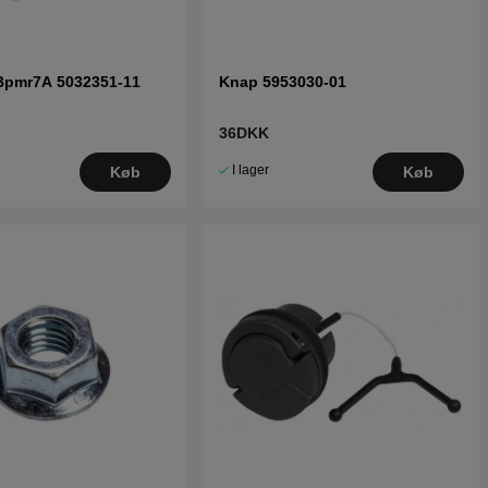
Bpmr7A 5032351-11
Knap 5953030-01
36DKK
I lager
Køb
Køb