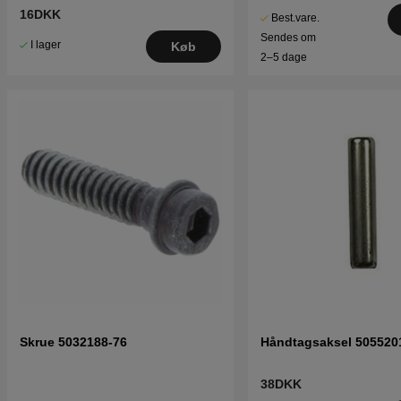
16DKK
Best.vare.
Sendes om
I lager
Køb
2–5 dage
Skrue 5032188-76
Håndtagsaksel 505520
38DKK