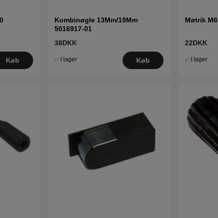
0
Kombinøgle 13Mm/19Mm
Møtrik M
5016917-01
38DKK
22DKK
I lager
I lager
Køb
Køb