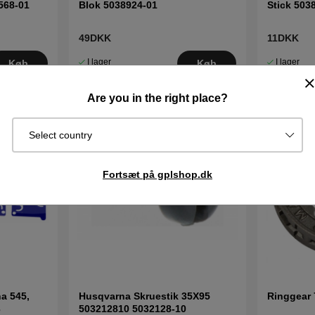
568-01
Blok 5038924-01
Stick 503
49DKK
11DKK
I lager
I lager
Køb
Køb
Are you in the right place?
Select country
Fortsæt på gplshop.dk
a 545,
Husqvarna Skruestik 35X95
Ringgear 
3
503212810 5032128-10