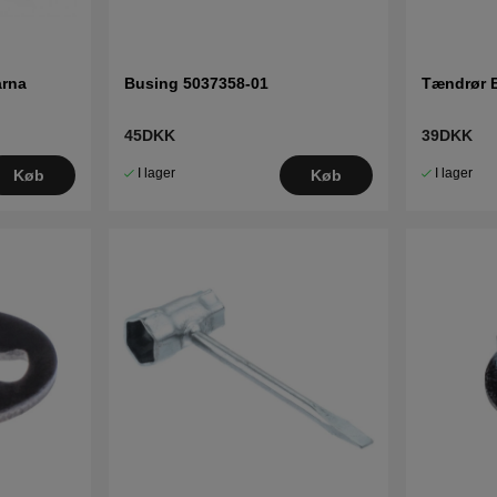
arna
Busing 5037358-01
Tændrør 
45DKK
39DKK
I lager
I lager
Køb
Køb