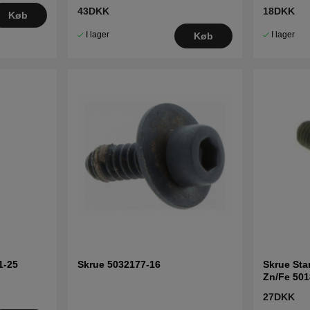
43DKK
18DKK
Køb
I lager
I lager
Køb
1-25
Skrue 5032177-16
Skrue Sta
Zn/Fe 501
27DKK