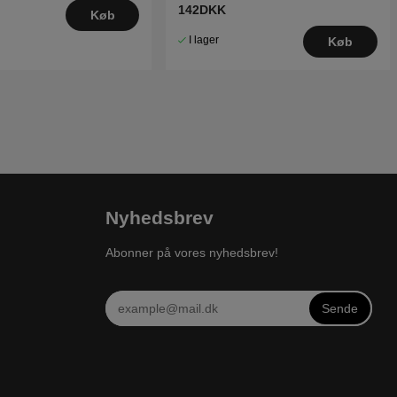
142DKK
Køb
I lager
Køb
Nyhedsbrev
Abonner på vores nyhedsbrev!
Sende