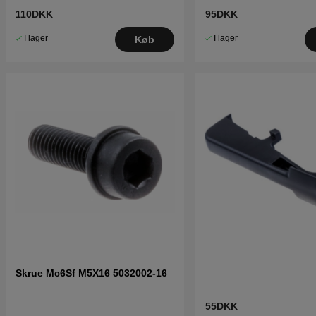
110DKK
95DKK
I lager
I lager
Køb
Skrue Mc6Sf M5X16 5032002-16
55DKK