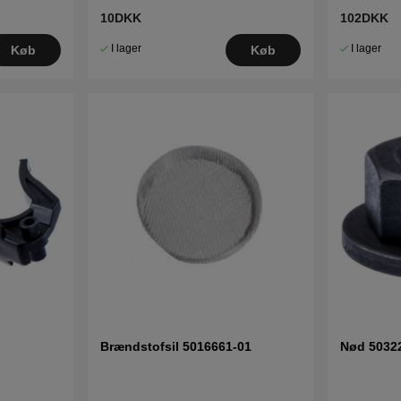
10DKK
102DKK
I lager
I lager
Køb
Køb
Brændstofsil 5016661-01
Nød 5032