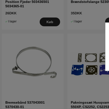
Position Fjeder 503436501
Brændstofslange 5230
5034365-01
26DKK
35DKK
I lager
I lager
Køb
Bremsebånd 537043001
Pakningssæt Husqvarn
5370430-01
550XP, CS2252, CS225