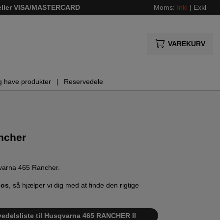
 eller VISA/MASTERCARD
Moms:
Inkl
|
Exkl
VAREKURV
g have produkter
Reservedele
ncher
sqvarna 465 Rancher.
 os
, så hjælper vi dig med at finde den rigtige
vedelsliste til Husqvarna 465 RANCHER II