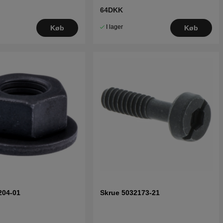
64DKK
I lager
Køb
Køb
204-01
Skrue 5032173-21