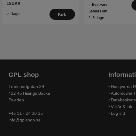
19DKK
Best.vare.
Sendes om
I lager
Køb
2–5 dage
GPL shop
Informat
Transportgatan 39
Husqvarna R
422 46 Hisings Backa
Automower H
Sweden
Databeskyttel
Vilkår & info
+46 31 - 24 30 15
Log ind
info@gplshop.se