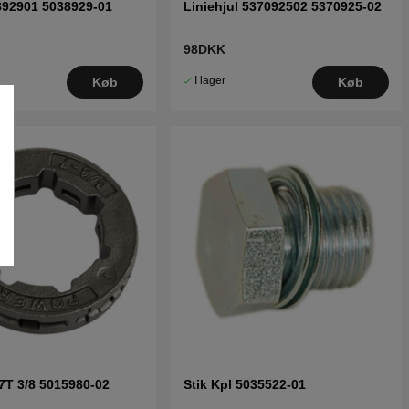
892901 5038929-01
Liniehjul 537092502 5370925-02
98DKK
I lager
Køb
Køb
7T 3/8 5015980-02
Stik Kpl 5035522-01