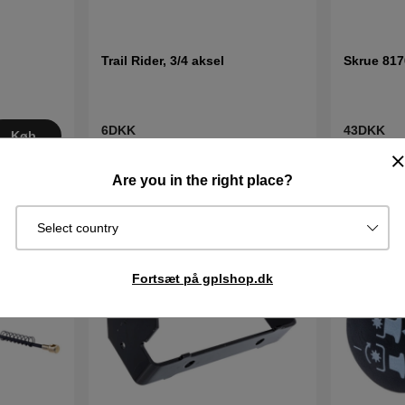
Trail Rider, 3/4 aksel
Skrue 817
6DKK
43DKK
Køb
I lager
I lager
Køb
Are you in the right place?
Select country
Fortsæt på gplshop.dk