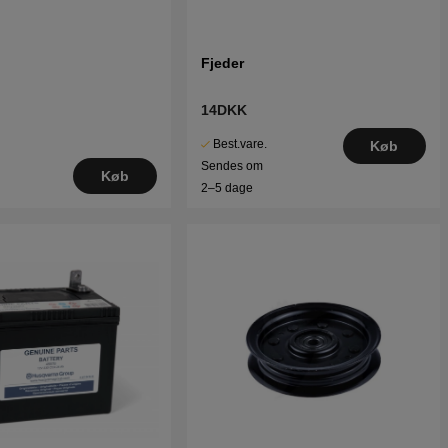
Fjeder
14DKK
Best.vare.
Køb
Sendes om
Køb
2–5 dage