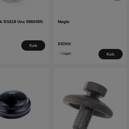
ervedelsliste til Husqvarna YTH1848 XP
00) 2005-10
delsliste til Husqvarna YTH1848 XP 2005-03
000301)
k 5/1618 Unc 5960405-
Nøgle
83DKK
Køb
I lager
Køb