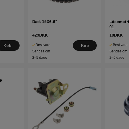
Klik her for reservedelstegning og res
(960130003
Klik her for reservedelstegning og reserve
(96013
Dæk 15X6-6"
Låsemøtri
01
429DKK
18DKK
Best.vare.
Best.vare.
Køb
Køb
Sendes om
Sendes om
2–5 dage
2–5 dage