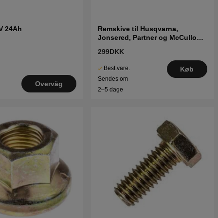
2V 24Ah
Remskive til Husqvarna,
Jonsered, Partner og McCulloch
traktorer
299DKK
Best.vare.
Køb
Sendes om
Overvåg
2–5 dage