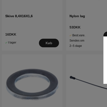
Skive 8,4X16X1,6
Nylon lag
53DKK
16DKK
Best.vare.
Sendes om
I lager
Køb
2–5 dage