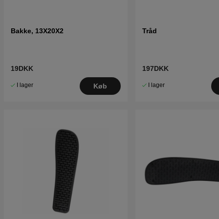
Bakke, 13X20X2
Tråd
19DKK
197DKK
I lager
I lager
Køb