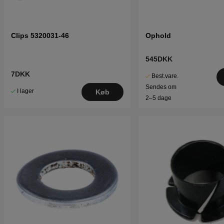
Clips 5320031-46
Ophold
545DKK
7DKK
Best.vare.
Sendes om
I lager
Køb
2–5 dage