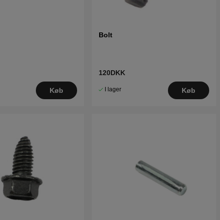
Bolt
120DKK
I lager
Køb
Køb