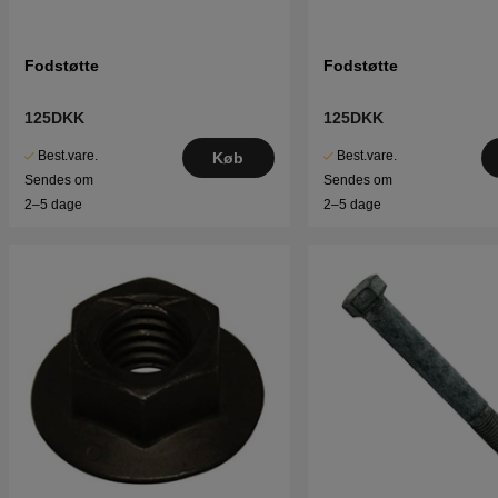
Fodstøtte
Fodstøtte
125DKK
125DKK
Best.vare.
Best.vare.
Køb
Sendes om
Sendes om
2–5 dage
2–5 dage