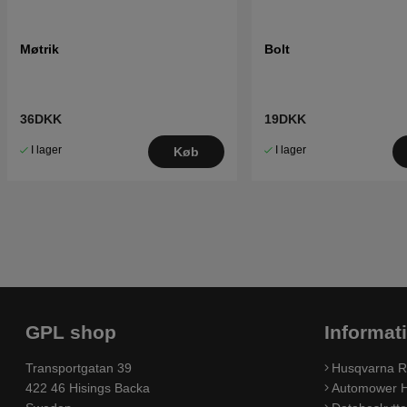
Møtrik
Bolt
36DKK
19DKK
I lager
I lager
Køb
GPL shop
Informat
Transportgatan 39
Husqvarna R
422 46 Hisings Backa
Automower H