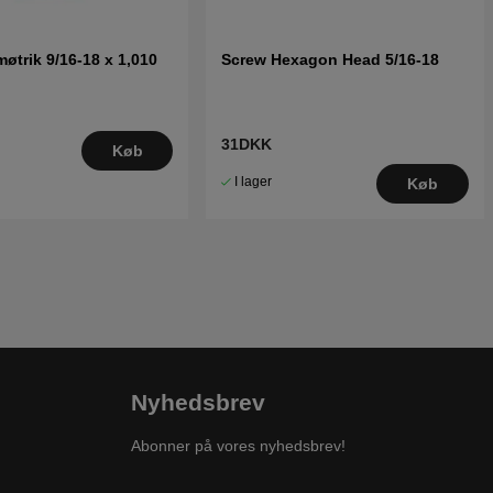
øtrik 9/16-18 x 1,010
Screw Hexagon Head 5/16-18
31DKK
Køb
I lager
Køb
Nyhedsbrev
Abonner på vores nyhedsbrev!