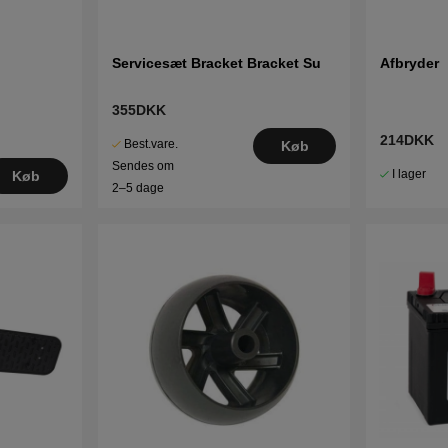
Servicesæt Bracket Bracket Su
Afbryder
355DKK
214DKK
Best.vare.
Køb
Sendes om
I lager
Køb
2–5 dage