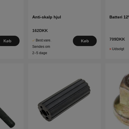
Anti-skalp hjul
Batteri 1
162DKK
709DKK
Best.vare.
Køb
Køb
Sendes om
Udsolgt
2–5 dage