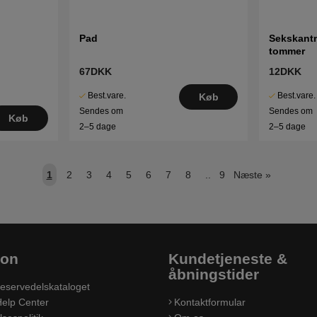
Pad
Sekskantm
tommer
67DKK
12DKK
Best.vare.
Best.vare.
Køb
Sendes om
Sendes om
Køb
2–5 dage
2–5 dage
1
2
3
4
5
6
7
8
..
9
Næste
»
ion
Kundetjeneste &
åbningstider
eservedelskataloget
elp Center
Kontaktformular