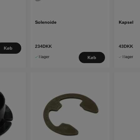
Solenoide
Kapsel
234DKK
43DKK
Køb
I lager
I lager
Køb