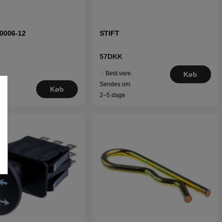
0006-12
STIFT
57DKK
Best.vare.
Køb
Sendes om
Køb
2–5 dage