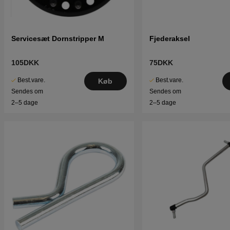
Servicesæt Dornstripper M
Fjederaksel
105DKK
75DKK
Best.vare.
Best.vare.
Køb
Sendes om
Sendes om
2–5 dage
2–5 dage