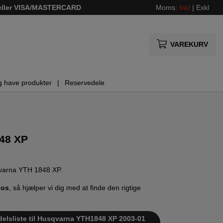
 eller VISA/MASTERCARD
Moms:
Inkl
|
Exkl
VAREKURV
g have produkter
Reservedele
48 XP
sqvarna YTH 1848 XP.
 os
, så hjælper vi dig med at finde den rigtige
delsliste til Husqvarna YTH1848 XP 2003-01