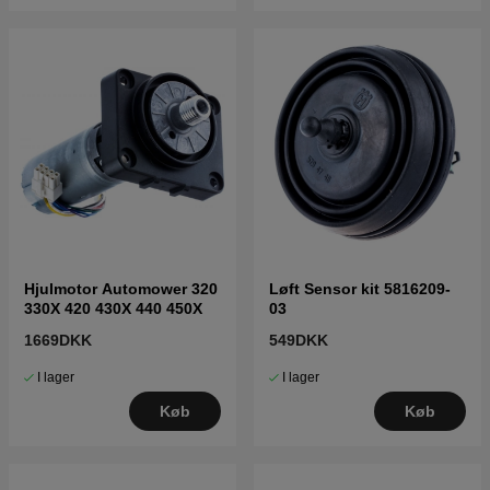
Hjulmotor Automower 320
Løft Sensor kit 5816209-
330X 420 430X 440 450X
03
1669DKK
549DKK
I lager
I lager
Køb
Køb