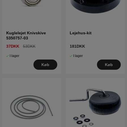
Kuglelejet Knivskive
Lejehus-kit
5350757-03
37DKK
53DKK
181DKK
I lager
I lager
Køb
Køb