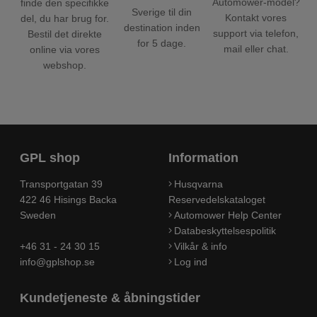
Automower-model?
finde den specifikke
Sverige til din
Kontakt vores
del, du har brug for.
destination inden
support via telefon,
Bestil det direkte
for 5 dage.
mail eller chat.
online via vores
webshop.
GPL shop
Information
Transportgatan 39
Husqvarna
422 46 Hisings Backa
Reservedelskataloget
Sweden
Automower Help Center
Databeskyttelsespolitik
+46 31 - 24 30 15
Vilkår & info
info@gplshop.se
Log ind
Kundetjeneste & åbningstider