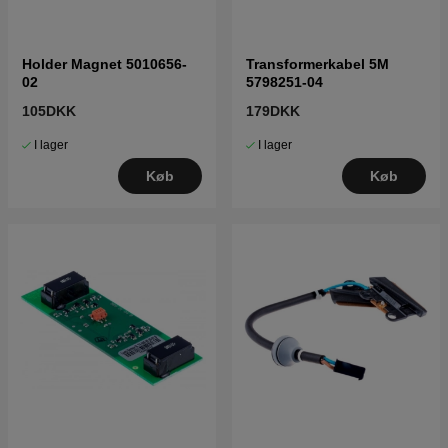
Holder Magnet 5010656-
Transformerkabel 5M
02
5798251-04
105DKK
179DKK
I lager
I lager
Køb
Køb