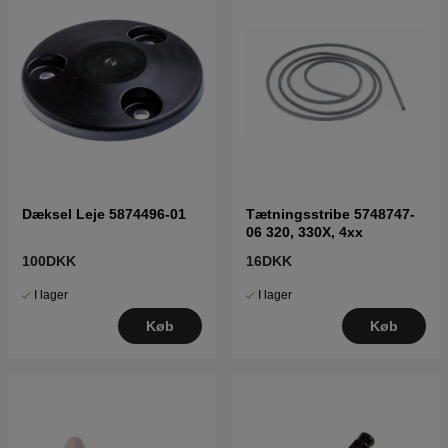
Dæksel Leje 5874496-01
Tætningsstribe 5748747-
06 320, 330X, 4xx
100DKK
16DKK
I lager
I lager
Køb
Køb