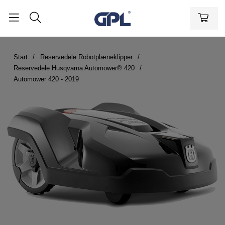
Start
Reservedele Robotplæneklipper
Reservedele Husqvarna Automower® 420
Automower 420 - 2019