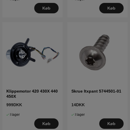
Køb
Køb
Klippemotor 420 430X 440
Skrue Itxpant 5744501-01
450X
999DKK
14DKK
I lager
I lager
Køb
Køb