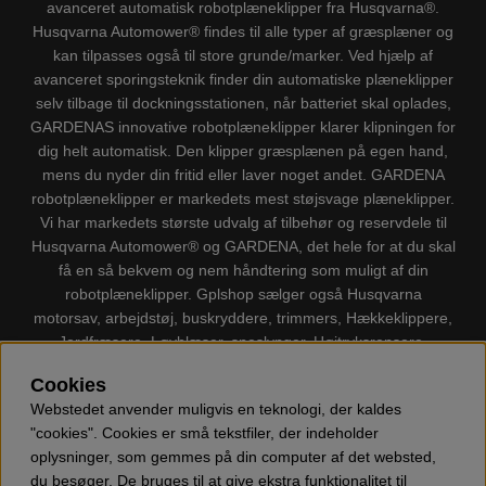
avanceret automatisk robotplæneklipper fra Husqvarna®.
Husqvarna Automower® findes til alle typer af græsplæner og
kan tilpasses også til store grunde/marker. Ved hjælp af
avanceret sporingsteknik finder din automatiske plæneklipper
selv tilbage til dockningsstationen, når batteriet skal oplades,
GARDENAS innovative robotplæneklipper klarer klipningen for
dig helt automatisk. Den klipper græsplænen på egen hand,
mens du nyder din fritid eller laver noget andet. GARDENA
robotplæneklipper er markedets mest støjsvage plæneklipper.
Vi har markedets største udvalg af tilbehør og reservdele til
Husqvarna Automower® og GARDENA, det hele for at du skal
få en så bekvem og nem håndtering som muligt af din
robotplæneklipper. Gplshop sælger også Husqvarna
motorsav, arbejdstøj, buskryddere, trimmers, Hækkeklippere,
Jordfræsere, Løvblæser, sneslynger, Højtryksrensere,
Støvsugere, Kapsave, Økser, Klippo Plæneklippere, Legetøj
Cookies
m.m.
Webstedet anvender muligvis en teknologi, der kaldes
"cookies". Cookies er små tekstfiler, der indeholder
oplysninger, som gemmes på din computer af det websted,
du besøger. De bruges til at give ekstra funktionalitet til