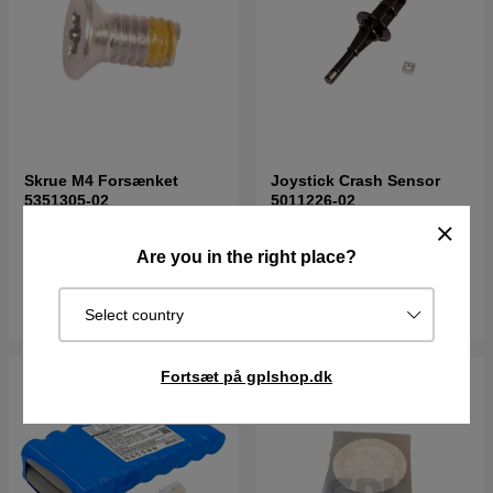
Skrue M4 Forsænket
Joystick Crash Sensor
5351305-02
5011226-02
10DKK
122DKK
Are you in the right place?
I lager
I lager
Køb
Køb
Select country
Fortsæt på gplshop.dk