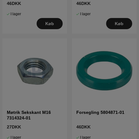
46DKK
46DKK
I lager
I lager
Køb
Køb
Møtrik Sekskant M16
Forsegling 5804871-01
7314324-01
27DKK
46DKK
I lager
I lager