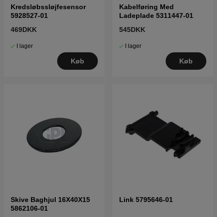
Kredsløbssløjfesensor
Kabelføring Med
5928527-01
Ladeplade 5311447-01
469DKK
545DKK
I lager
I lager
Køb
Køb
Skive Baghjul 16X40X15
Link 5795646-01
5862106-01