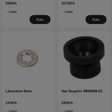
01
5873780-01
59DKK
207DKK
I lager
I lager
Køb
Køb
Låseskive 8mm
Hat Snaploc 5805268-01
14DKK
28DKK
I lager
I lager