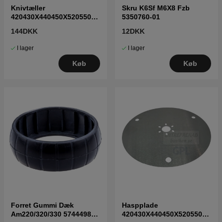
Knivtæller
Skru K6Sf M6X8 Fzb
420430X440450X520550
5350760-01
5873781-01
144DKK
12DKK
I lager
I lager
Køb
Køb
Forret Gummi Dæk
Haspplade
Am220/320/330 5744498-
420430X440450X520550