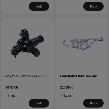
Køb
Køb
Joystick Sæt 5874488-02
Ladekabel 5341566-02
167DKK
215DKK
I lager
I lager
Køb
Køb