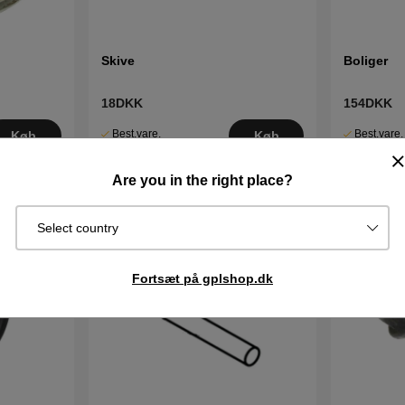
Skive
Boliger
18DKK
154DKK
Best.vare.
Best.vare.
Køb
Køb
Sendes om
Sendes om
2–5 dage
2–5 dage
Are you in the right place?
Select country
Fortsæt på gplshop.dk