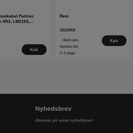
sekabel Partner,
Rem
h R53, LM2153,
M56-551
202DKK
Best.vare.
Køb
Sendes om
Køb
2–5 dage
Nyhedsbrev
Abonner på vores nyhedsbrev!