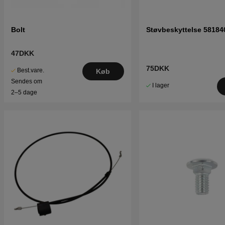
Bolt
Støvbeskyttelse 58184
47DKK
75DKK
Best.vare.
Køb
Sendes om
I lager
2–5 dage