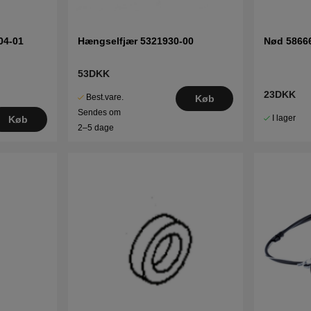
04-01
Hængselfjær 5321930-00
Nød 5866
53DKK
23DKK
Best.vare.
Køb
Sendes om
I lager
Køb
2–5 dage