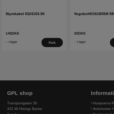
Styrekabel 5324153-50
Vognbolt5/1618X5/8 59
148DKK
30DKK
I lager
I lager
Køb
GPL shop
Informat
Transportgatan 39
Husqvarna R
422 46 Hisings Backa
Automower H