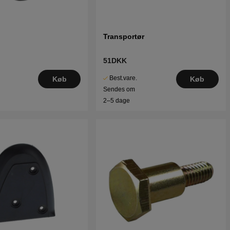
Transportør
51DKK
Best.vare.
Køb
Køb
Sendes om
2–5 dage