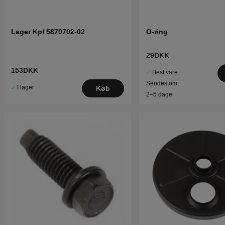
Lager Kpl 5870702-02
O-ring
29DKK
153DKK
Best.vare.
Sendes om
I lager
Køb
2–5 dage