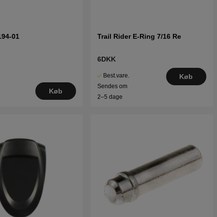
194-01
Trail Rider E-Ring 7/16 Re
6DKK
Best.vare.
Køb
Sendes om
Køb
2–5 dage