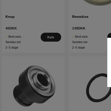
Knop
Remskive
40DKK
149DKK
Best.vare.
Best.vare.
Køb
Sendes om
Sendes om
2–5 dage
2–5 dage