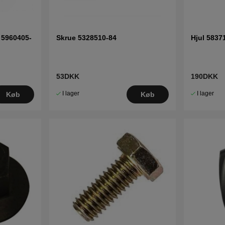
 5960405-
Skrue 5328510-84
Hjul 5837
53DKK
190DKK
I lager
I lager
Køb
Køb