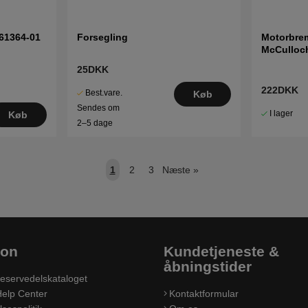
61364-01
Forsegling
Motorbrem
McCulloc
FL510D, 
25DKK
222DKK
Best.vare.
Køb
Sendes om
I lager
Køb
2–5 dage
1
2
3
Næste
»
ion
Kundetjeneste &
åbningstider
eservedelskataloget
elp Center
Kontaktformular