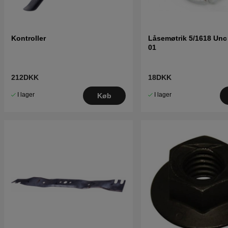
Kontroller
Låsemøtrik 5/1618 Unc
01
212DKK
18DKK
I lager
I lager
Køb