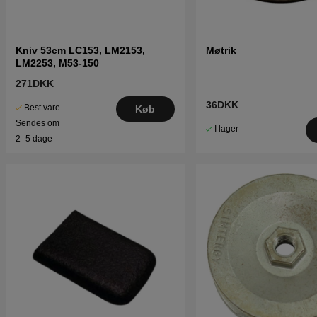
Kniv 53cm LC153, LM2153,
Møtrik
LM2253, M53-150
271DKK
36DKK
Best.vare.
Køb
Sendes om
I lager
2–5 dage