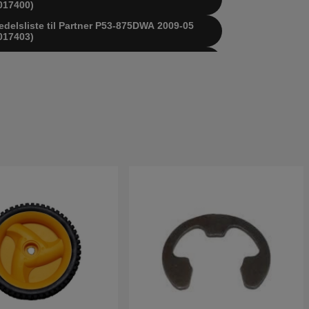
017400)
edelsliste til Partner P53-875DWA 2009-05
017403)
edelsliste til Partner P53-875DWA 2010-01
022800)
edelsliste til Partner P53-875DWA 2010-01
022801)
edelsliste til Partner P53-875DWA 2010-12
022802)
edelsliste til Partner P53-875DWA 2011-11
022803)