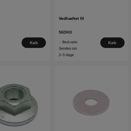
Vedhæftet fil
56DKK
Best.vare.
Køb
Køb
Sendes om
2–5 dage