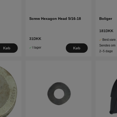
Screw Hexagon Head 5/16-18
Boliger
181DKK
31DKK
Best.vare.
Sendes om
I lager
Køb
Køb
2–5 dage