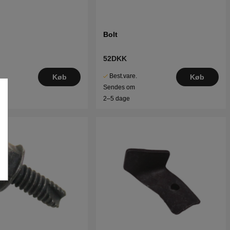
Bolt
52DKK
Best.vare.
Køb
Køb
Sendes om
2–5 dage