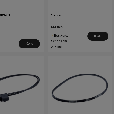
689-01
Skive
66DKK
Best.vare.
Køb
Sendes om
Køb
2–5 dage