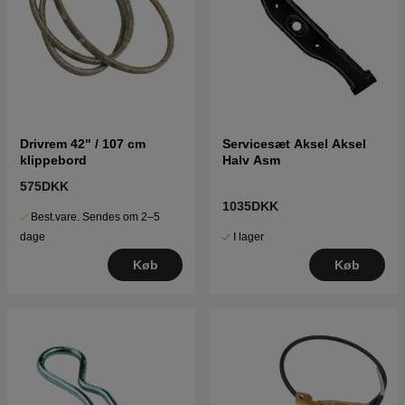
Drivrem 42" / 107 cm
Servicesæt Aksel Aksel
klippebord
Halv Asm
575DKK
1035DKK
Best.vare. Sendes om 2–5
I lager
dage
Køb
Køb