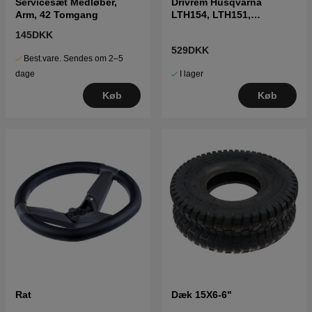
Servicesæt Medløber,
Drivrem Husqvarna
Arm, 42 Tomgang
LTH154, LTH151,
Jonsered LT2218A2,
145DKK
LT2216A2
529DKK
Best.vare. Sendes om 2–5
I lager
dage
Køb
Køb
Rat
Dæk 15X6-6"