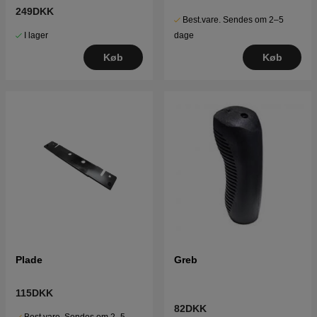
249DKK
Best.vare. Sendes om 2–5
I lager
dage
Køb
Køb
Plade
Greb
115DKK
82DKK