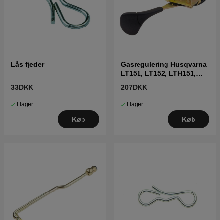
Lås fjeder
Gasregulering Husqvarna
LT151, LT152, LTH151,
LTH152, CT151
33DKK
207DKK
I lager
I lager
Køb
Køb