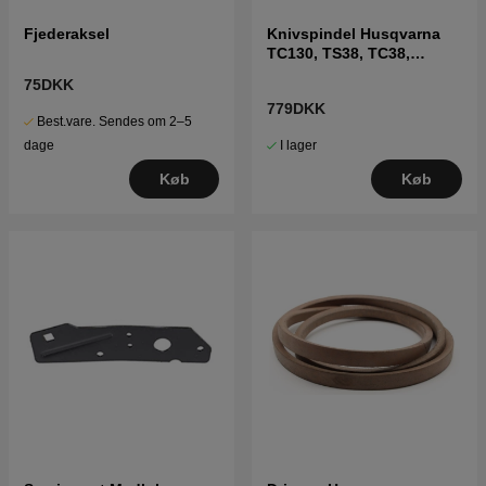
Fjederaksel
Knivspindel Husqvarna
TC130, TS38, TC38,
LTH126, LTH151 m.fl
75DKK
779DKK
Best.vare. Sendes om 2–5
I lager
dage
Køb
Køb