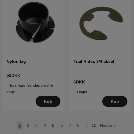
Nylon lag
Trail Rider, 3/4 aksel
53DKK
6DKK
Best.vare. Sendes om 2–5
I lager
dage
Køb
Køb
1
2
3
4
5
6
7
8
..
10
Næste
»