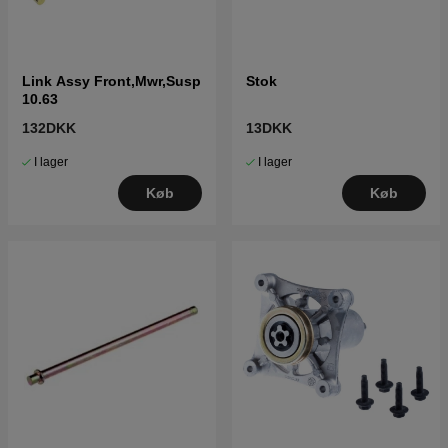
Link Assy Front,Mwr,Susp
Stok
10.63
132DKK
13DKK
I lager
I lager
Køb
Køb