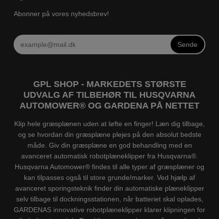
Abonner på vores nyhedsbrev!
Sende
GPL SHOP - MARKEDETS STØRSTE
UDVALG AF TILBEHØR TIL HUSQVARNA
AUTOMOWER® OG GARDENA PÅ NETTET
Klip hele græsplænen uden at løfte en finger! Læn dig tilbage,
og se hvordan din græsplæne plejes på den absolut bedste
måde. Giv din græsplæne en god behandling med en
avanceret automatisk robotplæneklipper fra Husqvarna®.
Husqvarna Automower® findes til alle typer af græsplæner og
kan tilpasses også til store grunde/marker. Ved hjælp af
avanceret sporingsteknik finder din automatiske plæneklipper
selv tilbage til dockningsstationen, når batteriet skal oplades,
GARDENAS innovative robotplæneklipper klarer klipningen for