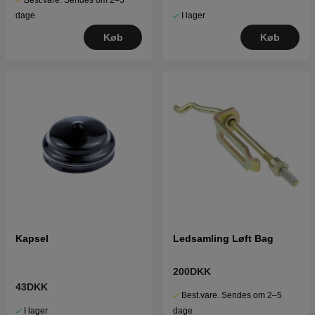
Best.vare. Sendes om 2–5
I lager
dage
Køb
Køb
Kapsel
Ledsamling Løft Bag
200DKK
43DKK
Best.vare. Sendes om 2–5
I lager
dage