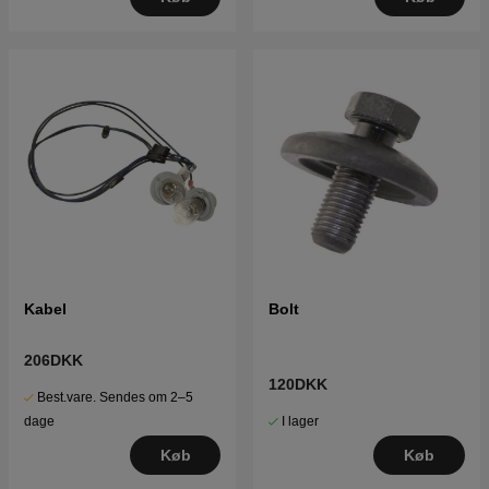
Kabel
Bolt
206DKK
120DKK
Best.vare. Sendes om 2–5
I lager
dage
Køb
Køb