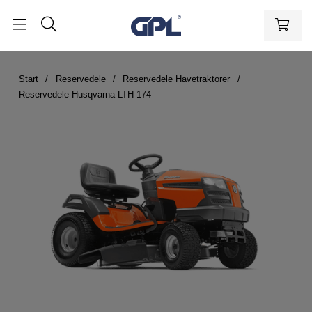
Start
Reservedele
Reservedele Havetraktorer
Reservedele Husqvarna LTH 174