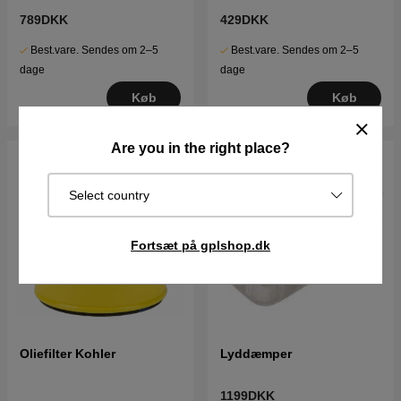
789DKK
429DKK
Best.vare. Sendes om 2–5
Best.vare. Sendes om 2–5
dage
dage
Køb
Køb
Are you in the right place?
Select country
Fortsæt på gplshop.dk
Oliefilter Kohler
Lyddæmper
1199DKK