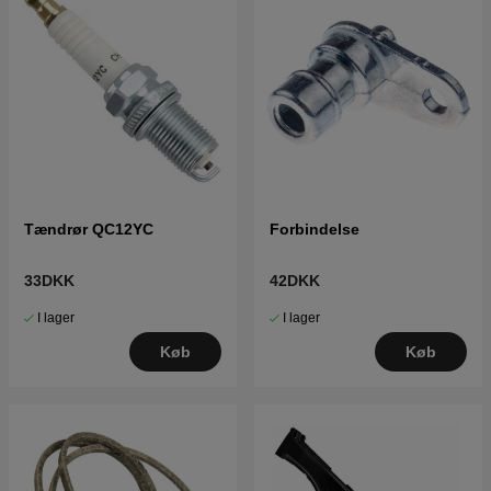
Tændrør QC12YC
Forbindelse
33DKK
42DKK
I lager
I lager
Køb
Køb