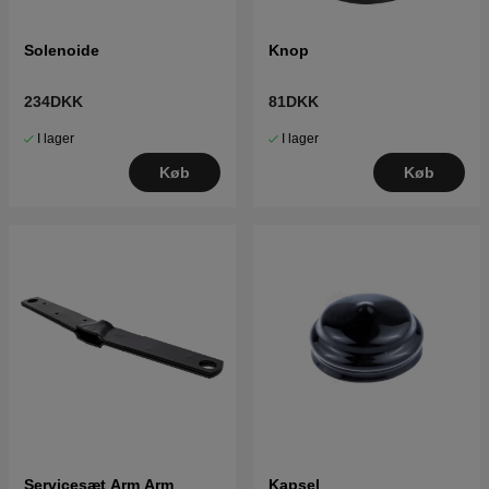
Solenoide
Knop
234DKK
81DKK
I lager
I lager
Køb
Køb
Servicesæt Arm Arm
Kapsel