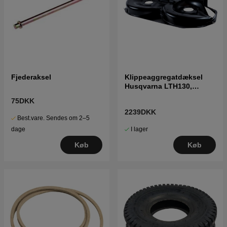
Fjederaksel
Klippeaggregatdæksel
Husqvarna LTH130,
LTH1742, LTH1542,
75DKK
LT2118A
2239DKK
Best.vare. Sendes om 2–5
I lager
dage
Køb
Køb