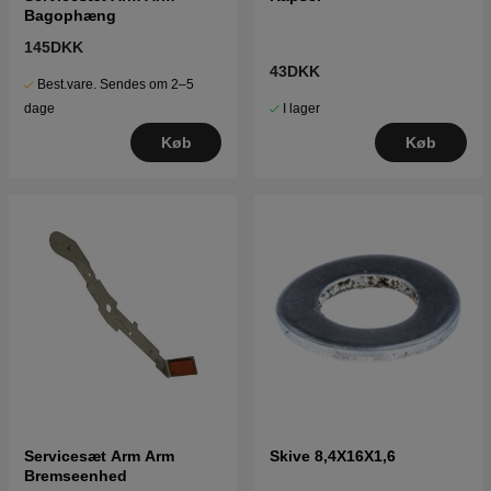
Bagophæng
145DKK
43DKK
Best.vare. Sendes om 2–5
I lager
dage
Køb
Køb
Servicesæt Arm Arm
Skive 8,4X16X1,6
Bremseenhed