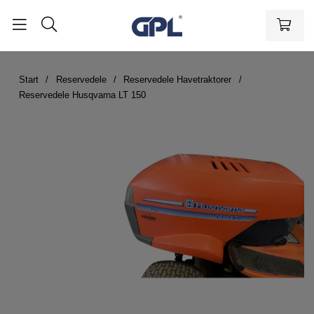
Start
Reservedele
Reservedele Havetraktorer
Reservedele Husqvarna LT 150