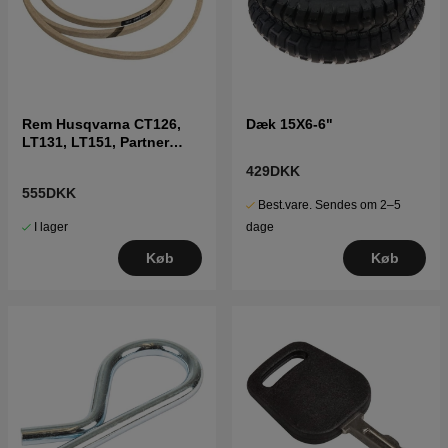
Rem Husqvarna CT126,
Dæk 15X6-6"
LT131, LT151, Partner
P12597
429DKK
555DKK
Best.vare. Sendes om 2–5
I lager
dage
Køb
Køb