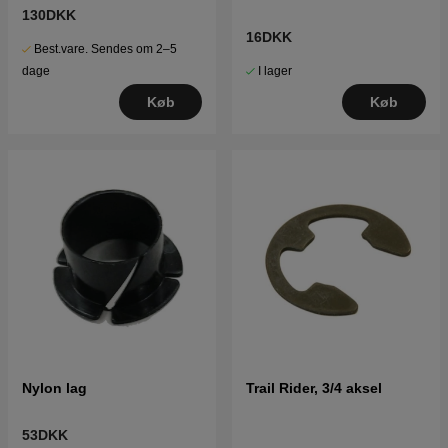
130DKK
16DKK
Best.vare. Sendes om 2–5
I lager
dage
Køb
Køb
Nylon lag
Trail Rider, 3/4 aksel
53DKK