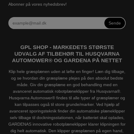
Abonner på vores nyhedsbrev!
Sende
GPL SHOP - MARKEDETS STØRSTE
UDVALG AF TILBEHØR TIL HUSQVARNA
AUTOMOWER® OG GARDENA PÅ NETTET
Klip hele græsplænen uden at løfte en finger! Læn dig tilbage,
og se hvordan din græsplæne plejes på den absolut bedste
måde. Giv din græsplæne en god behandling med en
avanceret automatisk robotplæneklipper fra Husqvarna®.
Husqvarna Automower® findes til alle typer af græsplæner og
kan tilpasses også til store grunde/marker. Ved hjælp af
avanceret sporingsteknik finder din automatiske plæneklipper
selv tilbage til dockningsstationen, når batteriet skal oplades,
GARDENAS innovative robotplæneklipper klarer klipningen for
dig helt automatisk. Den klipper græsplænen på egen hand,