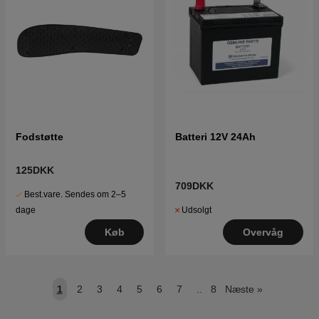
Fodstøtte
Batteri 12V 24Ah
125DKK
709DKK
Best.vare. Sendes om 2–5
Udsolgt
dage
Overvåg
Køb
1
2
3
4
5
6
7
..
8
Næste
»