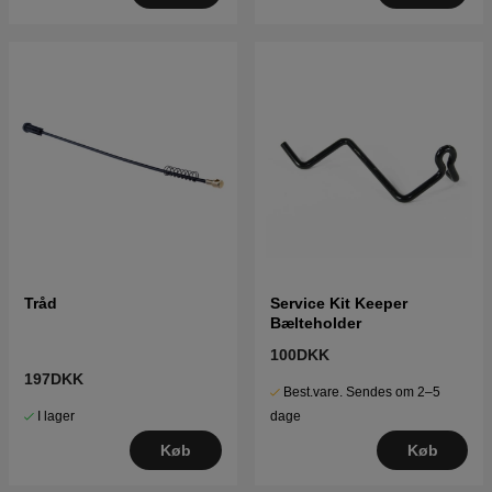
Tråd
Service Kit Keeper
Bælteholder
100DKK
197DKK
Best.vare. Sendes om 2–5
I lager
dage
Køb
Køb