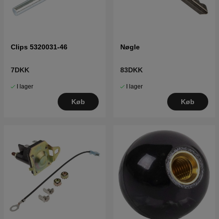
Clips 5320031-46
Nøgle
7DKK
83DKK
I lager
I lager
Køb
Køb