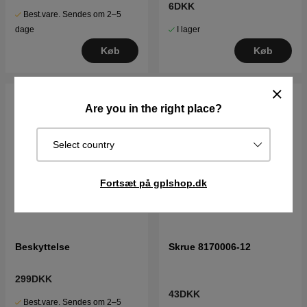
6DKK
Best.vare. Sendes om 2–5
I lager
dage
Køb
Køb
Are you in the right place?
Select country
Fortsæt på gplshop.dk
Beskyttelse
Skrue 8170006-12
299DKK
43DKK
Best.vare. Sendes om 2–5