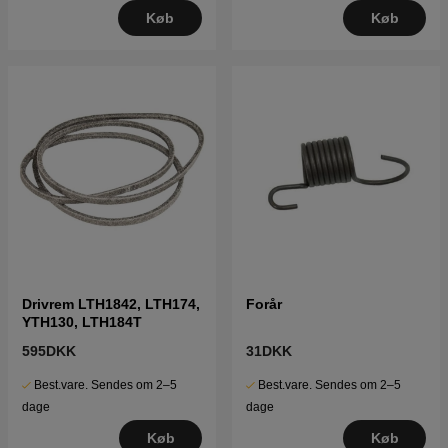
Køb
Køb
Drivrem LTH1842, LTH174,
Forår
YTH130, LTH184T
595DKK
31DKK
Best.vare. Sendes om 2–5
Best.vare. Sendes om 2–5
dage
dage
Køb
Køb