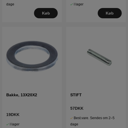
I lager
dage
Køb
Køb
Bakke, 13X20X2
STIFT
57DKK
19DKK
Best.vare. Sendes om 2–5
I lager
dage