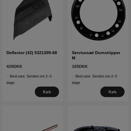
Deflector (42) 5321309-68
Servicesæt Dornstripper
M
429DKK
105DKK
Best.vare. Sendes om 2–5
Best.vare. Sendes om 2–5
dage
dage
Køb
Køb