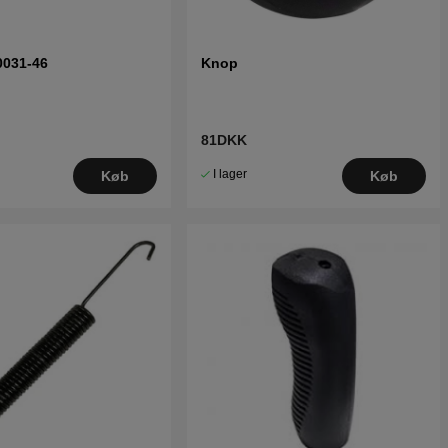
0031-46
Knop
81DKK
I lager
Køb
Køb