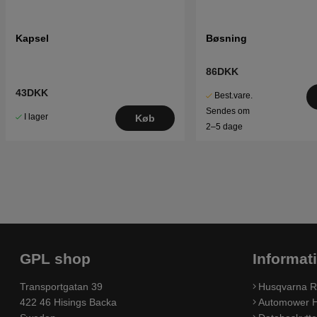
Kapsel
Bøsning
86DKK
43DKK
Best.vare.
Sendes om
I lager
Køb
2–5 dage
GPL shop
Informat
Transportgatan 39
Husqvarna R
422 46 Hisings Backa
Automower H