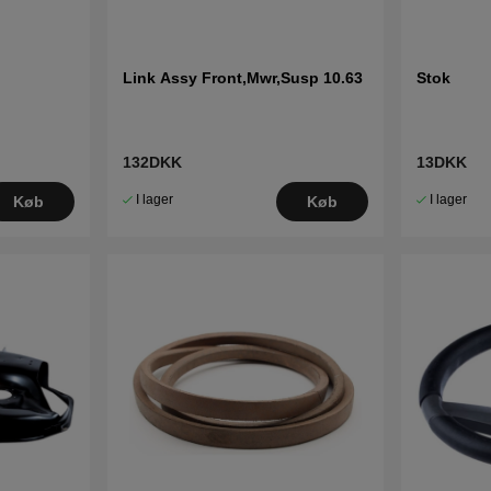
Link Assy Front,Mwr,Susp 10.63
Stok
132DKK
13DKK
I lager
I lager
Køb
Køb