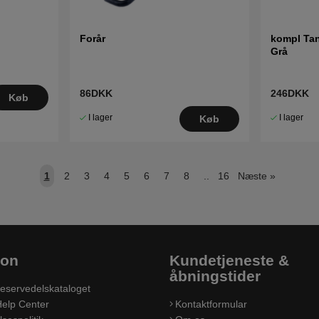
Forår
kompl Tan
Grå
86DKK
246DKK
Køb
I lager
I lager
Køb
1
2
3
4
5
6
7
8
..
16
Næste
»
ion
Kundetjeneste &
åbningstider
eservedelskataloget
elp Center
Kontaktformular