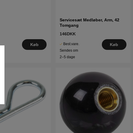
Servicesæt Medløber, Arm, 42
Tomgang
146DKK
Best.vare.
Køb
Køb
Sendes om
2–5 dage