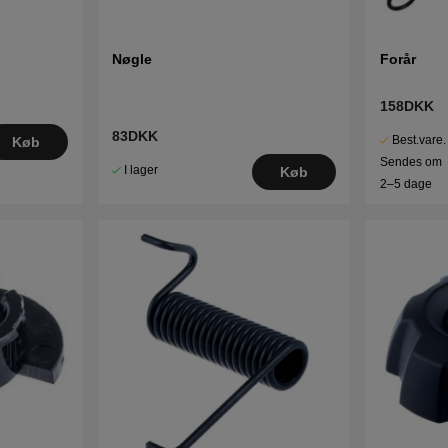
Nøgle
Forår
158DKK
83DKK
Best.vare.
Køb
Sendes om
I lager
Køb
2–5 dage