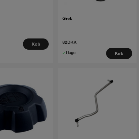
Greb
82DKK
Køb
I lager
Køb