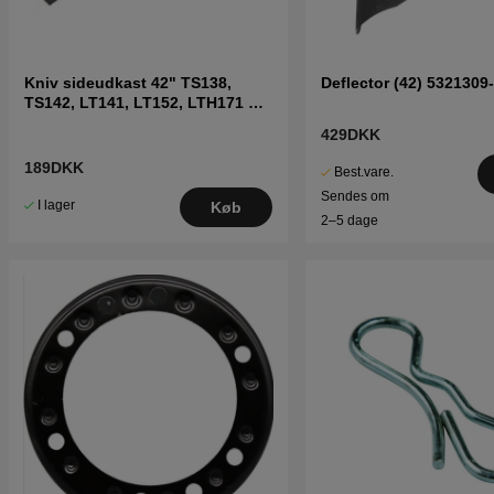
Kniv sideudkast 42" TS138,
Deflector (42) 5321309
TS142, LT141, LT152, LTH171 og
andre
429DKK
189DKK
Best.vare.
Sendes om
I lager
Køb
2–5 dage