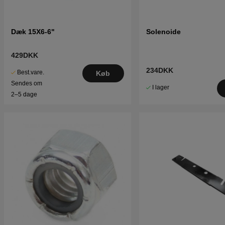
Dæk 15X6-6"
Solenoide
429DKK
234DKK
Best.vare.
Køb
Sendes om
I lager
2–5 dage