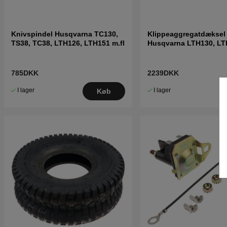
Knivspindel Husqvarna TC130,
Klippeaggregatdæksel
TS38, TC38, LTH126, LTH151 m.fl
Husqvarna LTH130, LT
LTH1542, LT2118A
785DKK
2239DKK
I lager
I lager
Køb