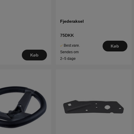
Fjederaksel
75DKK
Best.vare.
Køb
Sendes om
Køb
2–5 dage