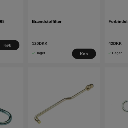
Klik her for reservedelstegning og reser
(HFYT
Klik her for reservedelstegning og reserv
04 (9604
-68
Brændstoffilter
Forbindel
120DKK
42DKK
Køb
I lager
I lager
Køb