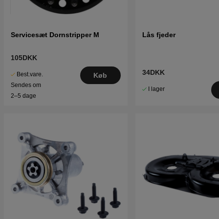
Servicesæt Dornstripper M
Lås fjeder
105DKK
34DKK
Best.vare.
Køb
Sendes om
I lager
2–5 dage