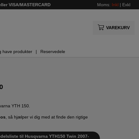
 eller VISA/MASTERCARD
Moms:
Inkl
|
Exkl
VAREKURV
g have produkter
Reservedele
0
sqvarna YTH 150.
 os
, så hjælper vi dig med at finde den rigtige
edelsliste til Husqvarna YTH150 Twin 2007-