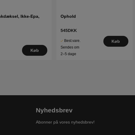
kdæksel, Ikke-Epa,
Ophold
545DKK
Best.vare.
Køb
Sendes om
Køb
2–5 dage
Nyhedsbrev
Abonner på vores nyhedsbrev!