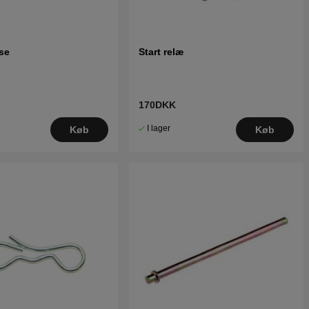
vedelsliste til Husqvarna YTH150 2001-03
H155H)
edelsliste til Husqvarna YTH150 TWIN 2007-
1002200)
se
Start relæ
170DKK
I lager
Køb
Køb