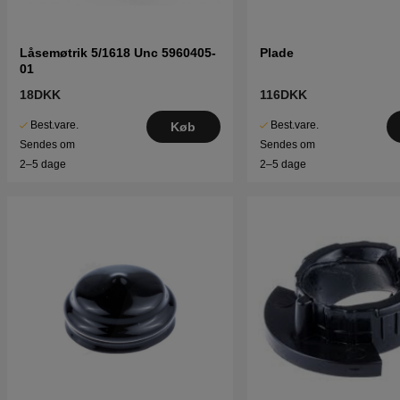
Låsemøtrik 5/1618 Unc 5960405-
Plade
01
18DKK
116DKK
Best.vare.
Best.vare.
Køb
Sendes om
Sendes om
2–5 dage
2–5 dage