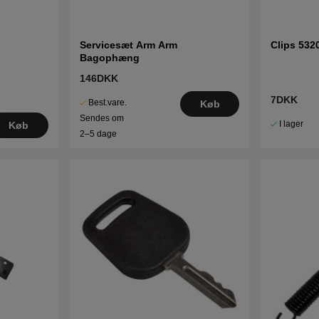
Servicesæt Arm Arm
Clips 532
Bagophæng
146DKK
7DKK
Best.vare.
Køb
Sendes om
I lager
Køb
2–5 dage