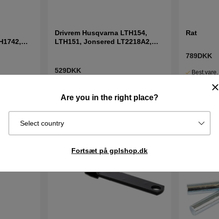
Drivrem Husqvarna LTH154,
Rat
H1742,
LTH151, Jonsered LT2218A2,
LT2216A2
789DKK
529DKK
Best.vare.
Sendes om
I lager
Køb
Køb
2–5 dage
Are you in the right place?
Select country
Fortsæt på gplshop.dk