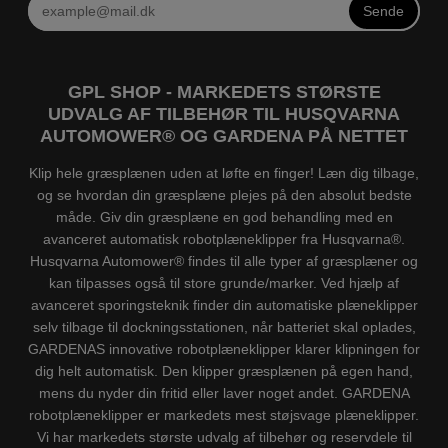
Sende
GPL SHOP - MARKEDETS STØRSTE
UDVALG AF TILBEHØR TIL HUSQVARNA
AUTOMOWER® OG GARDENA PÅ NETTET
Klip hele græsplænen uden at løfte en finger! Læn dig tilbage,
og se hvordan din græsplæne plejes på den absolut bedste
måde. Giv din græsplæne en god behandling med en
avanceret automatisk robotplæneklipper fra Husqvarna®.
Husqvarna Automower® findes til alle typer af græsplæner og
kan tilpasses også til store grunde/marker. Ved hjælp af
avanceret sporingsteknik finder din automatiske plæneklipper
selv tilbage til dockningsstationen, når batteriet skal oplades,
GARDENAS innovative robotplæneklipper klarer klipningen for
dig helt automatisk. Den klipper græsplænen på egen hand,
mens du nyder din fritid eller laver noget andet. GARDENA
robotplæneklipper er markedets mest støjsvage plæneklipper.
Vi har markedets største udvalg af tilbehør og reservdele til