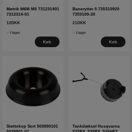
Møtrik M6M M5 731231401
Banerytter 5 735310920
7312314-01
7353109-20
12DKK
21DKK
I lager
I lager
Køb
Køb
Støttekop Sort 503890101
Tankdæksel Husqvarna
5038901-01
525BX, 525RX, 525HE3,