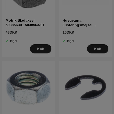
Møtrik Bladaksel
Husqvarna
503856301 5038563-01
Justeringsmejsel
karburator 5016002-03
43DKK
10DKK
I lager
I lager
Køb
Køb