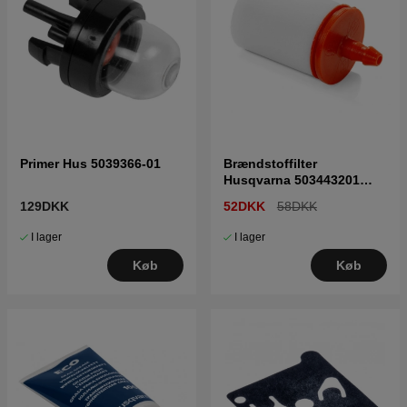
Primer Hus 5039366-01
Brændstoffilter
Husqvarna 503443201
5034432-01
129DKK
52DKK
58DKK
I lager
I lager
Køb
Køb