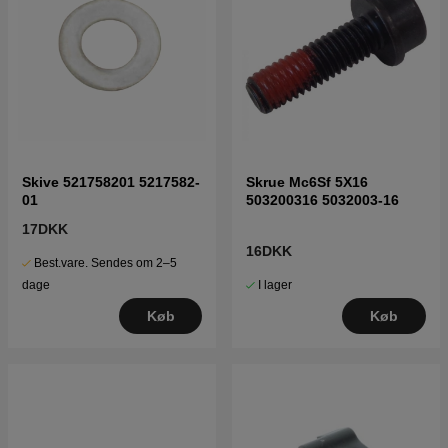
Skive 521758201 5217582-
Skrue Mc6Sf 5X16
01
503200316 5032003-16
17DKK
16DKK
Best.vare. Sendes om 2–5
I lager
dage
Køb
Køb