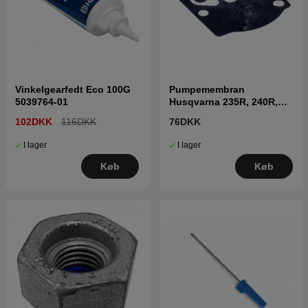
Vinkelgearfedt Eco 100G
Pumpemembran
5039764-01
Husqvarna 235R, 240R,
41, CS2040
102DKK
116DKK
76DKK
I lager
I lager
Køb
Køb