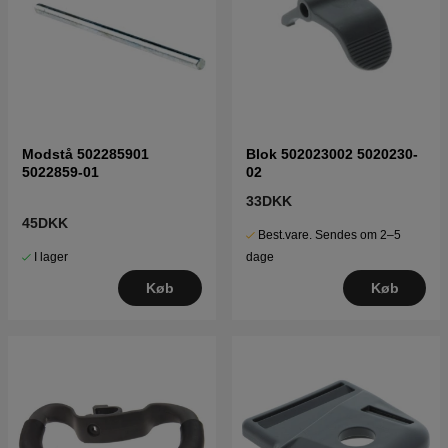
Modstå 502285901
Blok 502023002 5020230-
5022859-01
02
33DKK
45DKK
Best.vare. Sendes om 2–5
I lager
dage
Køb
Køb