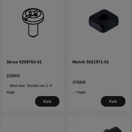
Skrue 5209763-01
Møtrik 5021971-01
22DKK
37DKK
Best.vare. Sendes om 2–5
I lager
dage
Køb
Køb