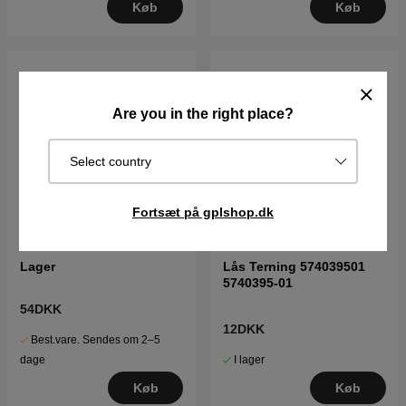
Køb
Køb
Are you in the right place?
Select country
Fortsæt på gplshop.dk
Lager
Lås Terning 574039501
5740395-01
54DKK
12DKK
Best.vare. Sendes om 2–5
I lager
dage
Køb
Køb