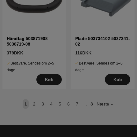
Håndtag 503871908
Plade 503734102 5037341-
5038719-08
02
379DKK
116DKK
Best.vare. Sendes om 2–5
Best.vare. Sendes om 2–5
dage
dage
Køb
Køb
1
2
3
4
5
6
7
..
8
Næste
»