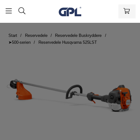
Start
Reservedele
Reservedele Buskryddere
➤500-serien
Reservedele Husqvarna 525LST