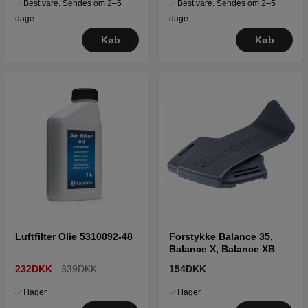
Best.vare. Sendes om 2–5
Best.vare. Sendes om 2–5
dage
dage
Køb
Køb
Luftfilter Olie 5310092-48
Forstykke Balance 35,
Balance X, Balance XB
232DKK
339DKK
154DKK
I lager
I lager