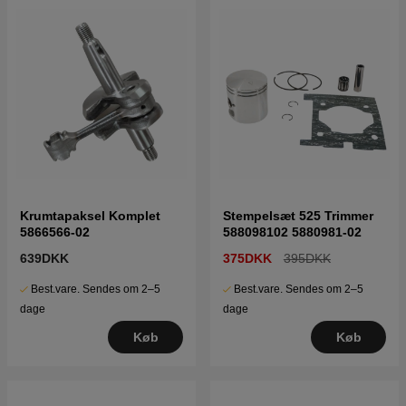
Krumtapaksel Komplet
Stempelsæt 525 Trimmer
5866566-02
588098102 5880981-02
639DKK
375DKK
395DKK
Best.vare. Sendes om 2–5
Best.vare. Sendes om 2–5
dage
dage
Køb
Køb