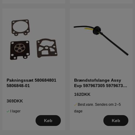
Pakningssæt 580684801
Brændstofslange Assy
5806848-01
Evp 597967305 5979673-
05
162DKK
369DKK
Best.vare. Sendes om 2–5
I lager
dage
Køb
Køb