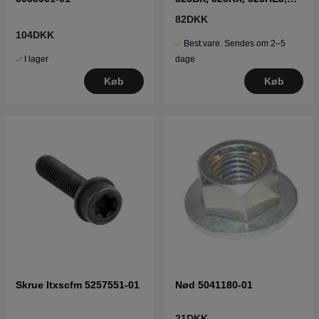
525HE4, 525PT5S m.fl
82DKK
104DKK
Best.vare. Sendes om 2–5
I lager
dage
Køb
Køb
Skrue Itxscfm 5257551-01
Nød 5041180-01
21DKK