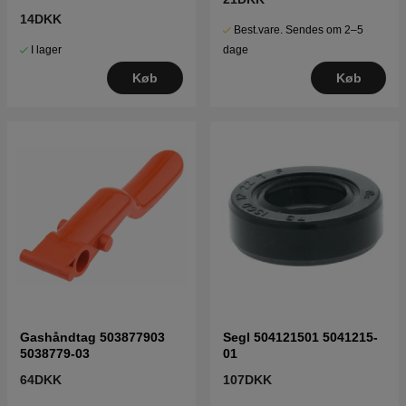
14DKK
Best.vare. Sendes om 2–5
I lager
dage
Køb
Køb
Gashåndtag 503877903
Segl 504121501 5041215-
5038779-03
01
64DKK
107DKK