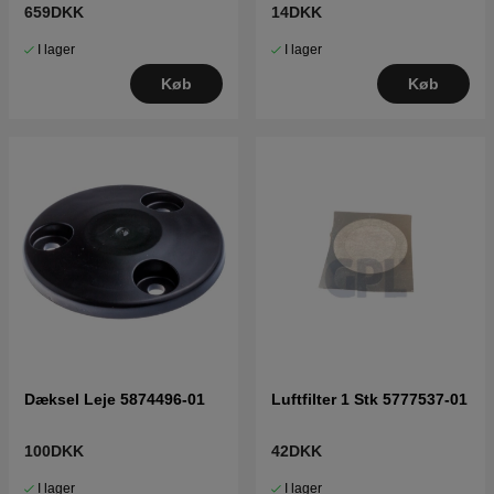
X,415X,310 Mark II,315
659DKK
14DKK
Mark II
I lager
I lager
Køb
Køb
Dæksel Leje 5874496-01
Luftfilter 1 Stk 5777537-01
100DKK
42DKK
I lager
I lager