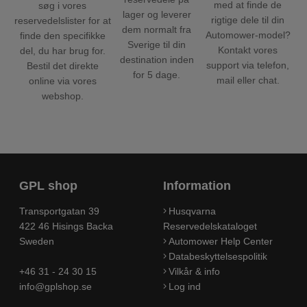
med at finde de
søg i vores
lager og leverer
rigtige dele til din
reservedelslister for at
dem normalt fra
Automower-model?
finde den specifikke
Sverige til din
Kontakt vores
del, du har brug for.
destination inden
support via telefon,
Bestil det direkte
for 5 dage.
mail eller chat.
online via vores
webshop.
GPL shop
Information
Transportgatan 39
Husqvarna
422 46 Hisings Backa
Reservedelskataloget
Sweden
Automower Help Center
Databeskyttelsespolitik
+46 31 - 24 30 15
Vilkår & info
info@gplshop.se
Log ind