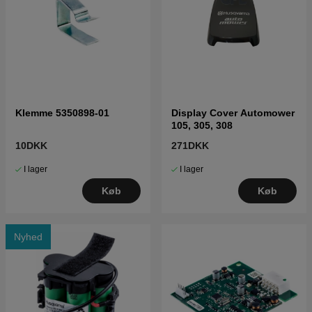
Klemme 5350898-01
Display Cover Automower
105, 305, 308
10DKK
271DKK
I lager
I lager
Køb
Køb
Nyhed