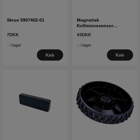
Skrue 5907402-01
Magnetisk
Kollisionssensor
5761833-01
7DKK
43DKK
I lager
I lager
Køb
Køb