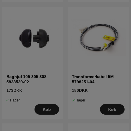
Baghjul 105 305 308
Transformerkabel 5M
5838539-02
5798251-04
173DKK
180DKK
I lager
I lager
Køb
Køb