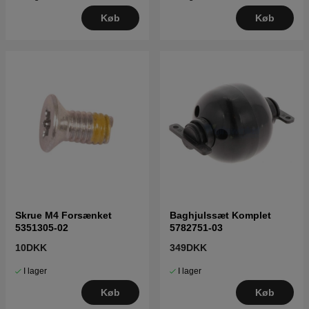
Køb
Køb
Skrue M4 Forsænket
Baghjulssæt Komplet
5351305-02
5782751-03
10DKK
349DKK
I lager
I lager
Køb
Køb