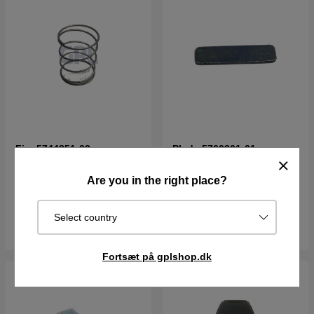
Fjer 5744851-02
Plade 5760301-01
Are you in the right place?
28DKK
25DKK
I lager
I lager
Select country
Køb
Køb
Fortsæt på gplshop.dk