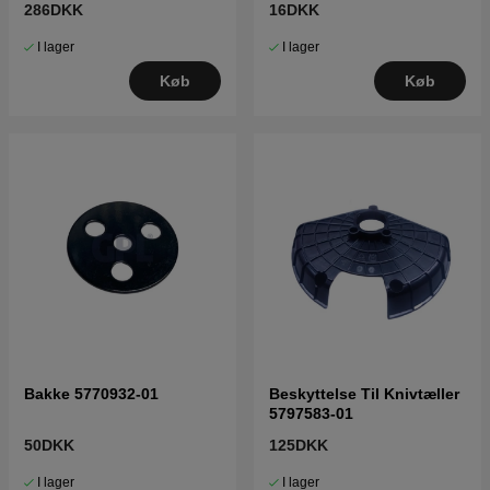
286DKK
16DKK
I lager
I lager
Køb
Køb
Bakke 5770932-01
Beskyttelse Til Knivtæller
5797583-01
50DKK
125DKK
I lager
I lager