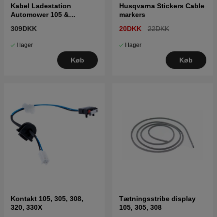
Kabel Ladestation
Husqvarna Stickers Cable
Automower 105 &
markers
Gardena
309DKK
20DKK
22DKK
I lager
I lager
Køb
Køb
Kontakt 105, 305, 308,
Tætningsstribe display
320, 330X
105, 305, 308