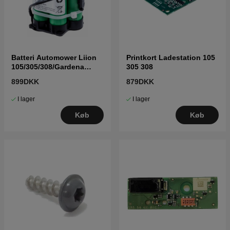
Batteri Automower Liion
Printkort Ladestation 105
105/305/308/Gardena
305 308
R40R70 5895861-01
899DKK
879DKK
I lager
I lager
Køb
Køb