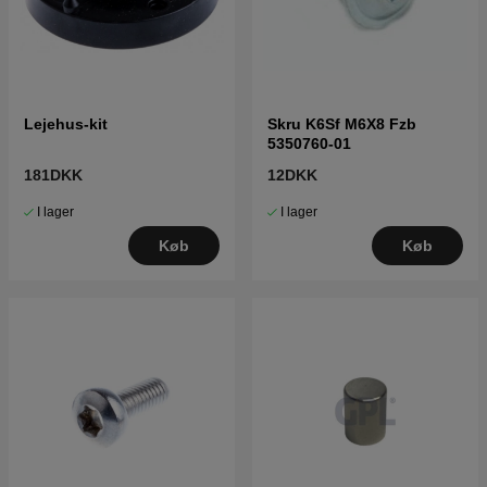
Lejehus-kit
Skru K6Sf M6X8 Fzb
5350760-01
181DKK
12DKK
I lager
I lager
Køb
Køb