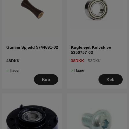
Gummi Spjæld 5744691-02
Kuglelejet Knivskive
5350757-03
48DKK
38DKK
53DKK
I lager
I lager
Køb
Køb