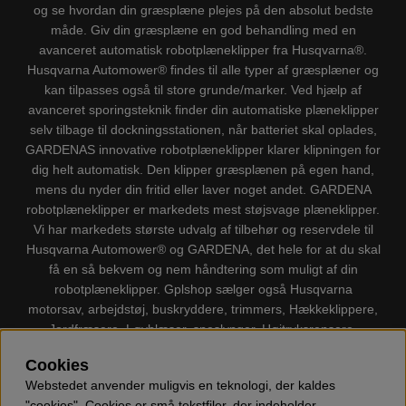
og se hvordan din græsplæne plejes på den absolut bedste
måde. Giv din græsplæne en god behandling med en
avanceret automatisk robotplæneklipper fra Husqvarna®.
Husqvarna Automower® findes til alle typer af græsplæner og
kan tilpasses også til store grunde/marker. Ved hjælp af
avanceret sporingsteknik finder din automatiske plæneklipper
selv tilbage til dockningsstationen, når batteriet skal oplades,
GARDENAS innovative robotplæneklipper klarer klipningen for
dig helt automatisk. Den klipper græsplænen på egen hand,
mens du nyder din fritid eller laver noget andet. GARDENA
robotplæneklipper er markedets mest støjsvage plæneklipper.
Vi har markedets største udvalg af tilbehør og reservdele til
Husqvarna Automower® og GARDENA, det hele for at du skal
få en så bekvem og nem håndtering som muligt af din
robotplæneklipper. Gplshop sælger også Husqvarna
motorsav, arbejdstøj, buskryddere, trimmers, Hækkeklippere,
Jordfræsere, Løvblæser, sneslynger, Højtryksrensere,
Støvsugere, Kapsave, Økser, Klippo Plæneklippere, Legetøj
Cookies
m.m.
Webstedet anvender muligvis en teknologi, der kaldes
"cookies". Cookies er små tekstfiler, der indeholder