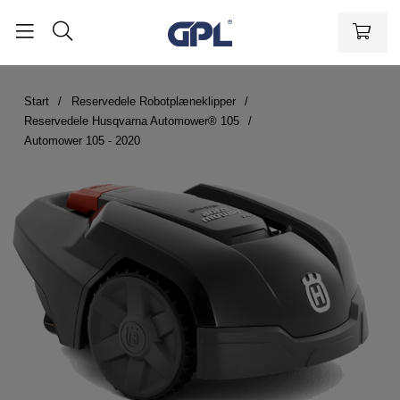
Start
Reservedele Robotplæneklipper
Reservedele Husqvarna Automower® 105
Automower 105 - 2020