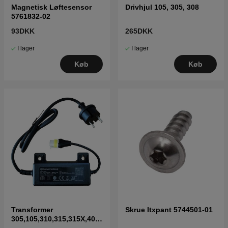
Magnetisk Løftesensor
Drivhjul 105, 305, 308
5761832-02
93DKK
265DKK
I lager
I lager
Køb
Køb
Transformer
Skrue Itxpant 5744501-01
305,105,310,315,315X,405