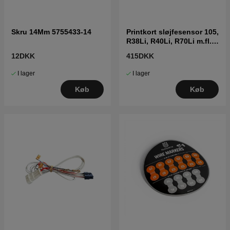
Skru 14Mm 5755433-14
Printkort sløjfesensor 105,
R38Li, R40Li, R70Li m.fl.
(2016-)
12DKK
415DKK
I lager
I lager
Køb
Køb