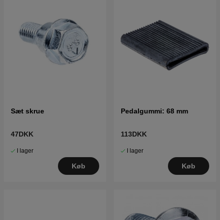
Sæt skrue
Pedalgummi: 68 mm
47DKK
113DKK
I lager
I lager
Køb
Køb