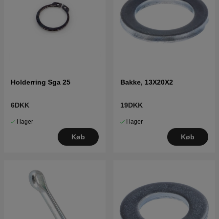
Holderring Sga 25
Bakke, 13X20X2
6DKK
19DKK
I lager
I lager
Køb
Køb