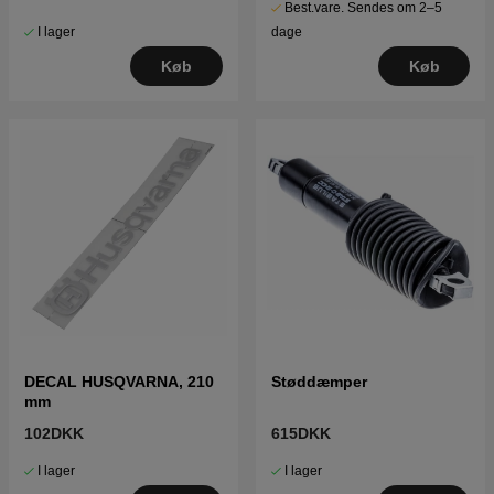
Best.vare. Sendes om 2–5
I lager
dage
Køb
Køb
DECAL HUSQVARNA, 210
Støddæmper
mm
102DKK
615DKK
I lager
I lager