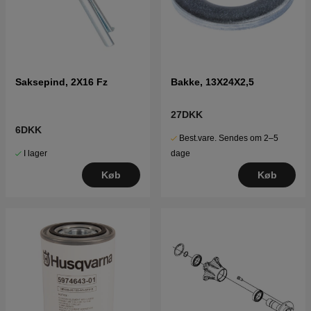
Saksepind, 2X16 Fz
Bakke, 13X24X2,5
27DKK
6DKK
Best.vare. Sendes om 2–5
I lager
dage
Køb
Køb