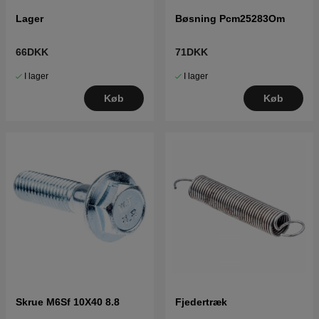
Lager
Bøsning Pcm25283Om
66DKK
71DKK
I lager
I lager
Køb
Køb
Skrue M6Sf 10X40 8.8
Fjedertræk