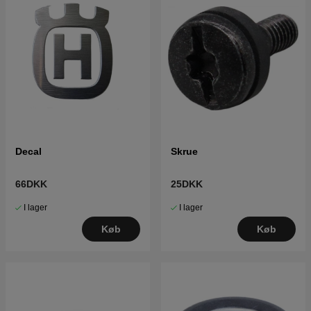
Decal
Skrue
66DKK
25DKK
I lager
I lager
Køb
Køb