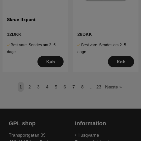
Skrue Itxpant
12DKK
28DKK
Best.vare. Sendes om 2–5
Best.vare. Sendes om 2–5
dage
dage
Køb
Køb
1
2
3
4
5
6
7
8
..
23
Næste
»
GPL shop
Information
Transportgatan 39
Husqvarna