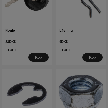
Nøgle
Låsning
83DKK
9DKK
I lager
I lager
Køb
Køb