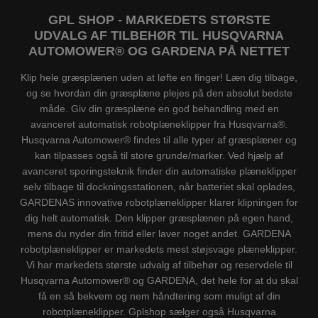
GPL SHOP - MARKEDETS STØRSTE
UDVALG AF TILBEHØR TIL HUSQVARNA
AUTOMOWER® OG GARDENA PÅ NETTET
Klip hele græsplænen uden at løfte en finger! Læn dig tilbage,
og se hvordan din græsplæne plejes på den absolut bedste
måde. Giv din græsplæne en god behandling med en
avanceret automatisk robotplæneklipper fra Husqvarna®.
Husqvarna Automower® findes til alle typer af græsplæner og
kan tilpasses også til store grunde/marker. Ved hjælp af
avanceret sporingsteknik finder din automatiske plæneklipper
selv tilbage til dockningsstationen, når batteriet skal oplades,
GARDENAS innovative robotplæneklipper klarer klipningen for
dig helt automatisk. Den klipper græsplænen på egen hand,
mens du nyder din fritid eller laver noget andet. GARDENA
robotplæneklipper er markedets mest støjsvage plæneklipper.
Vi har markedets største udvalg af tilbehør og reservdele til
Husqvarna Automower® og GARDENA, det hele for at du skal
få en så bekvem og nem håndtering som muligt af din
robotplæneklipper. Gplshop sælger også Husqvarna