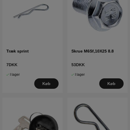
Træk sprint
Skrue M6Sf,10X25 8.8
7DKK
53DKK
I lager
I lager
Køb
Køb