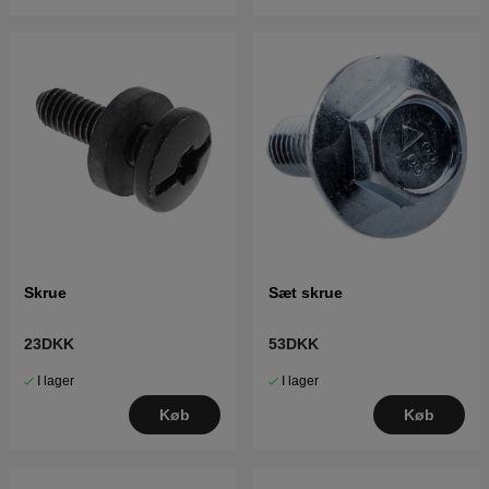
Skrue
Sæt skrue
23DKK
53DKK
I lager
I lager
Køb
Køb