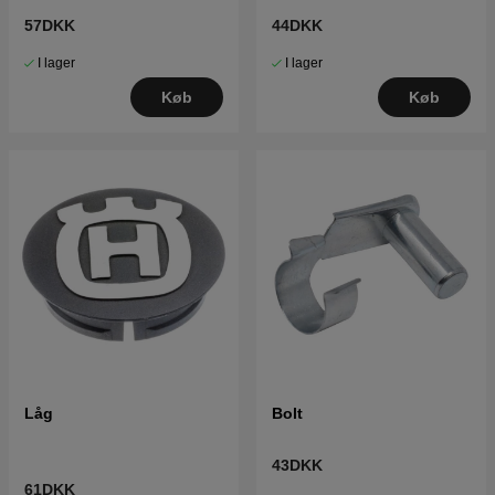
57DKK
44DKK
I lager
I lager
Køb
Køb
Låg
Bolt
43DKK
61DKK