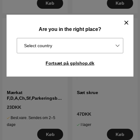
Køb
Køb
Are you in the right place?
Select country
Fortsæt på gplshop.dk
Mærkat
Sæt skrue
F,D,A,Ch,Sf,Parkeringsbre
mse
23DKK
47DKK
Best.vare. Sendes om 2–5
I lager
dage
Køb
Køb