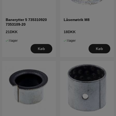
Banerytter 5 735310920
Låsemøtrik M8
7353109-20
21DKK
18DKK
I lager
I lager
Køb
Køb