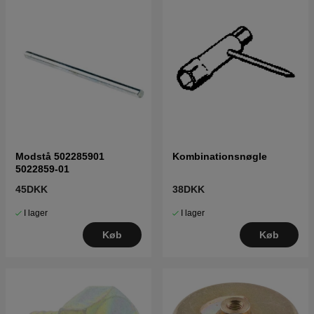
Modstå 502285901
Kombinationsnøgle
5022859-01
45DKK
38DKK
I lager
I lager
Køb
Køb