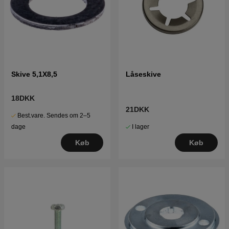
Skive 5,1X8,5
Låseskive
18DKK
21DKK
Best.vare. Sendes om 2–5
I lager
dage
Køb
Køb