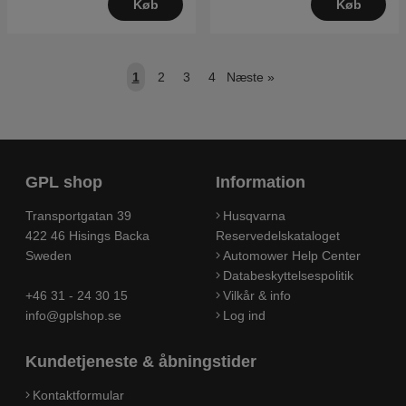
Køb
Køb
1
2
3
4
Næste
»
GPL shop
Information
Transportgatan 39
Husqvarna
422 46 Hisings Backa
Reservedelskataloget
Sweden
Automower Help Center
Databeskyttelsespolitik
+46 31 - 24 30 15
Vilkår & info
info@gplshop.se
Log ind
Kundetjeneste & åbningstider
Kontaktformular