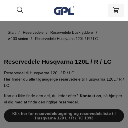
Start
Reservedele
Reservedele Buskryddere
➤100-serien
Reservedele Husqvarna 120L / R / LC
Reservedele Husqvarna 120L / R / LC
Reservedel til Husqvarna 120L / R / LC
Her finder du alle tilgængelige reservedele til Husqvarna 120L / R /
LC.
Kan du ikke finde den del, du leder efter?
Kontakt os
, så hjælper
vi dig med at finde den rigtige reservedel.
Klik her for reservedelstegning og reservedelsliste til
Husqvarna 120 L / R / RC 1993