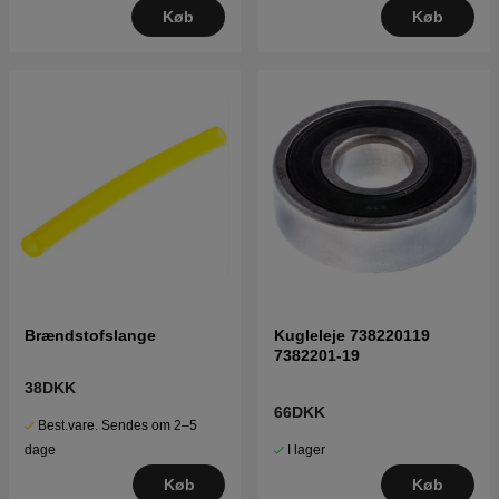
Køb
Køb
Brændstofslange
Kugleleje 738220119
7382201-19
38DKK
66DKK
Best.vare. Sendes om 2–5
I lager
dage
Køb
Køb