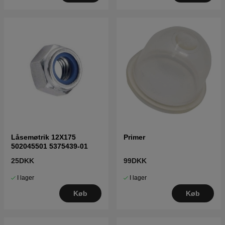
Låsemøtrik 12X175
Primer
502045501 5375439-01
25DKK
99DKK
I lager
I lager
Køb
Køb