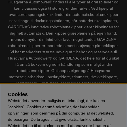
Husqvarna Automower® findes til alle typer af græsplæner og
kan tilpasses også til store grunde/marker. Ved hjælp af
avanceret sporingsteknik finder din automatiske plæneklipper
selv tilbage til dockningsstationen, når batteriet skal oplades,
GARDENAS innovative robotplæneklipper klarer klipningen for
dig helt automatisk. Den klipper græsplænen på egen hand,
mens du nyder din fritid eller laver noget andet. GARDENA
robotplæneklipper er markedets mest støjsvage plæneklipper.
Vi har markedets største udvalg af tilbehør og reservdele til
Husqvarna Automower® og GARDENA, det hele for at du skal
få en så bekvem og nem håndtering som muligt af din
robotplæneklipper. Gplshop sælger også Husqvarna
motorsav, arbejdstøj, buskryddere, trimmers, Hækkeklippere,
Jordfræsere, Løvblæser, sneslynger, Højtryksrensere,
Støvsugere, Kapsave, Økser, Klippo Plæneklippere, Legetøj
Cookies
m.m.
Webstedet anvender muligvis en teknologi, der kaldes
"cookies". Cookies er små tekstfiler, der indeholder
oplysninger, som gemmes på din computer af det websted,
du besøger. De bruges til at give ekstra funktionalitet til
Webstedet og til at hjælpe os med at analysere brugen af