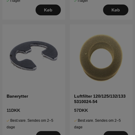
I lager
I lager
Køb
Køb
Banerytter
Luftfilter 120/125/132/133
5310024-54
11DKK
57DKK
Best.vare. Sendes om 2–5
Best.vare. Sendes om 2–5
dage
dage