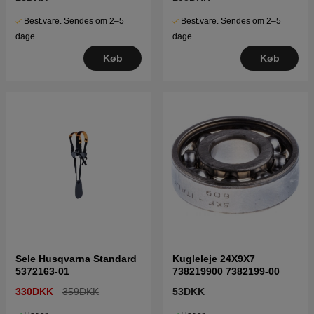
Best.vare. Sendes om 2–5
Best.vare. Sendes om 2–5
dage
dage
Køb
Køb
Sele Husqvarna Standard
Kugleleje 24X9X7
5372163-01
738219900 7382199-00
330DKK
359DKK
53DKK