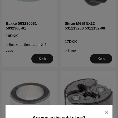
Bakke 503230061
Skrue M6Sf 5X12
5032300-61
531119208 5311192-08
19DKK
17DKK
Best.vare. Sendes om 2–5
I lager
dage
Køb
Køb
Are you in the right place?