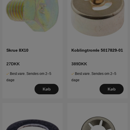
Skrue 8X10
Koblingtromle 5017829-01
27DKK
389DKK
Best.vare. Sendes om 2–5
Best.vare. Sendes om 2–5
dage
dage
Køb
Køb