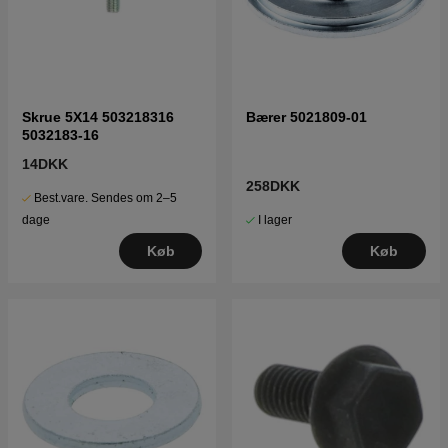
Skrue 5X14 503218316
Bærer 5021809-01
5032183-16
14DKK
258DKK
Best.vare. Sendes om 2–5
I lager
dage
Køb
Køb