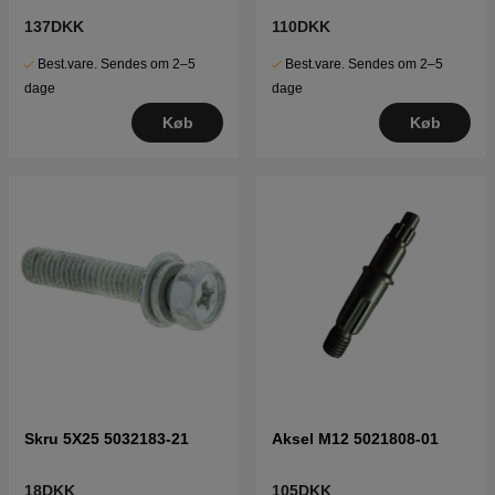
137DKK
110DKK
Best.vare. Sendes om 2–5
Best.vare. Sendes om 2–5
dage
dage
Køb
Køb
Skru 5X25 5032183-21
Aksel M12 5021808-01
18DKK
105DKK