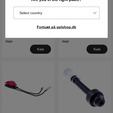
Select country
Ring Afstandsring
Kobling Husqvarna 125R,
132R, 133R, GC2032
Fortsæt på gplshop.dk
55DKK
465DKK
Best.vare. Sendes om 2–5
Best.vare. Sendes om 2–5
dage
dage
Køb
Køb