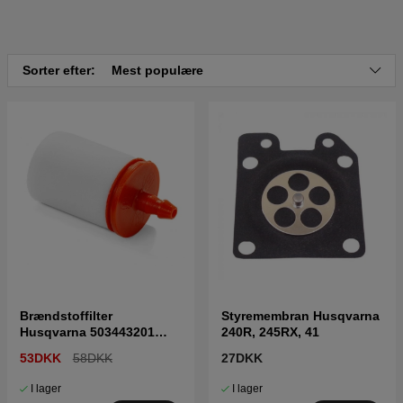
Sorter efter:
Mest populære
Brændstoffilter
Styremembran Husqvarna
Husqvarna 503443201
240R, 245RX, 41
5034432-01
53DKK
58DKK
27DKK
I lager
I lager