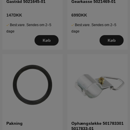
Gastråd 5021645-01
Gearkasse 5021469-01
147DKK
699DKK
Best.vare. Sendes om 2–5
Best.vare. Sendes om 2–5
dage
dage
Køb
Køb
Pakning
Ophængsløkke 501783301
5017833-01